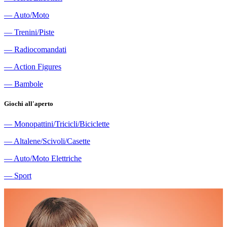
―
Auto/Moto
―
Trenini/Piste
―
Radiocomandati
―
Action Figures
―
Bambole
Giochi all'aperto
―
Monopattini/Tricicli/Biciclette
―
Altalene/Scivoli/Casette
―
Auto/Moto Elettriche
―
Sport