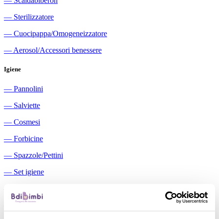
―
Scaldabiberon
―
Sterilizzatore
―
Cuocipappa/Omogeneizzatore
―
Aerosol/Accessori benessere
Igiene
―
Pannolini
―
Salviette
―
Cosmesi
―
Forbicine
―
Spazzole/Pettini
―
Set igiene
―
Igiene orale
―
Aspiratori nasali manuali