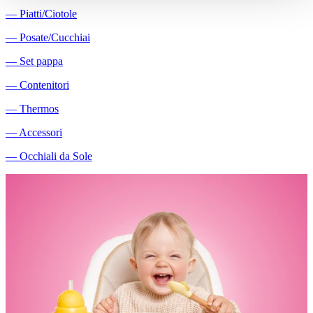
―
Piatti/Ciotole
―
Posate/Cucchiai
―
Set pappa
―
Contenitori
―
Thermos
―
Accessori
―
Occhiali da Sole