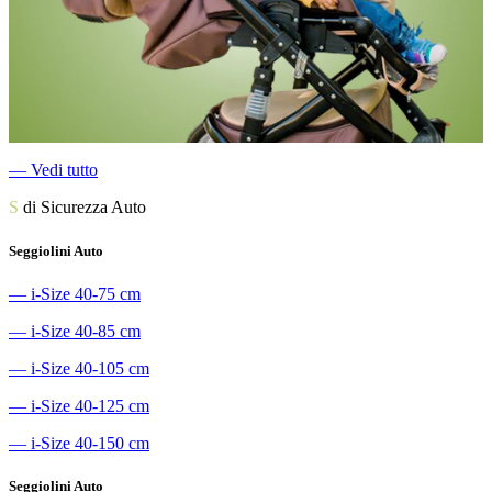
―
Vedi tutto
S
di Sicurezza Auto
Seggiolini Auto
―
i-Size 40-75 cm
―
i-Size 40-85 cm
―
i-Size 40-105 cm
―
i-Size 40-125 cm
―
i-Size 40-150 cm
Seggiolini Auto