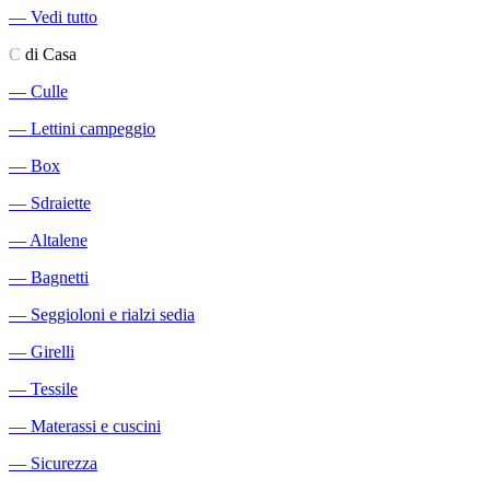
―
Vedi tutto
C
di Casa
―
Culle
―
Lettini campeggio
―
Box
―
Sdraiette
―
Altalene
―
Bagnetti
―
Seggioloni e rialzi sedia
―
Girelli
―
Tessile
―
Materassi e cuscini
―
Sicurezza