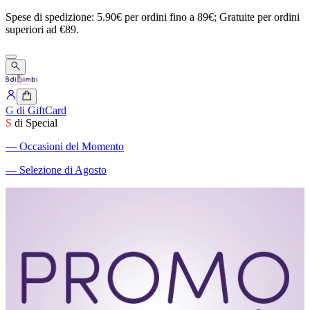
Spese
di
spedizione:
5.90€
per
ordini
fino
a
89€;
Gratuite
per
ordini
superiori
ad
€89.
G
di GiftCard
S
di Special
―
Occasioni del Momento
―
Selezione di Agosto