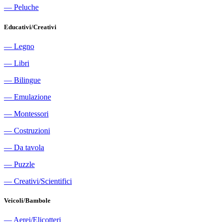
―
Peluche
Educativi/Creativi
―
Legno
―
Libri
―
Bilingue
―
Emulazione
―
Montessori
―
Costruzioni
―
Da tavola
―
Puzzle
―
Creativi/Scientifici
Veicoli/Bambole
―
Aerei/Elicotteri