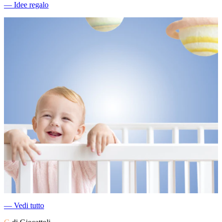
―
Idee regalo
―
Vedi tutto