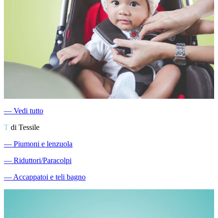
―
Vedi tutto
T
di Tessile
―
Piumoni e lenzuola
―
Riduttori/Paracolpi
―
Accappatoi e teli bagno