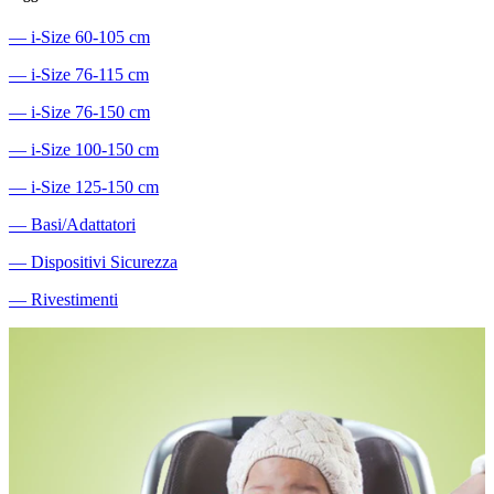
―
i-Size 60-105 cm
―
i-Size 76-115 cm
―
i-Size 76-150 cm
―
i-Size 100-150 cm
―
i-Size 125-150 cm
―
Basi/Adattatori
―
Dispositivi Sicurezza
―
Rivestimenti