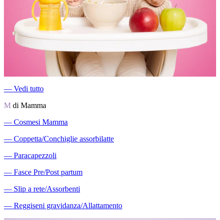
―
Vedi tutto
M
di Mamma
―
Cosmesi Mamma
―
Coppetta/Conchiglie assorbilatte
―
Paracapezzoli
―
Fasce Pre/Post partum
―
Slip a rete/Assorbenti
―
Reggiseni gravidanza/Allattamento