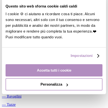
Allattamento
Questo sito web sforna cookie caldi caldi
―
Cuscini allattamento
I cookie 🍪 ci aiutano a ricordare cosa ti piace. Alcuni
sono necessari, altri solo con il tuo consenso e servono
―
Biberon
per pubblicità e analisi dei nostri partners, in modo da
―
Tettarelle
migliorare e rendere più completa la tua esperienza.❤️
―
Succhietti
Puoi modificare tutto quando vuoi.
―
Portasucchietti/Clip/Catenelle
―
Tiralatte Manuali
Impostazioni
―
Dosalatte
―
Conservalatte Materno
Accetta tutti i cookie
―
Massaggiagengive
Personalizza
Pappa
―
Bavaglini
―
Tazze