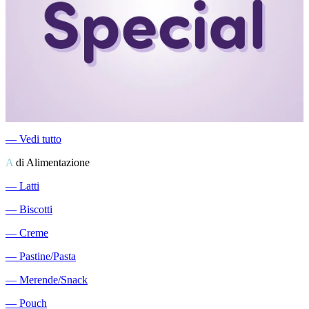
―
Vedi tutto
A
di Alimentazione
―
Latti
―
Biscotti
―
Creme
―
Pastine/Pasta
―
Merende/Snack
―
Pouch