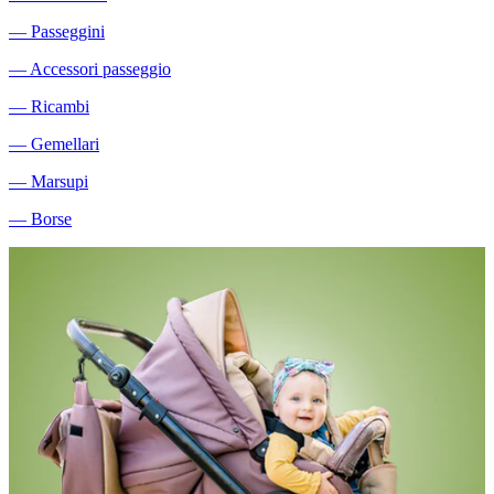
―
Passeggini
―
Accessori passeggio
―
Ricambi
―
Gemellari
―
Marsupi
―
Borse