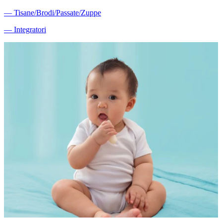
―
Tisane/Brodi/Passate/Zuppe
―
Integratori