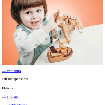
―
Vedi tutto
I
di Indispensabili
Elettrico
―
Tiralatte