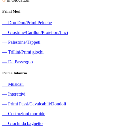
G
di Giocattoli
Primi Mesi
―
Dou Dou/Primi Peluche
―
Giostrine/Carillon/Proiettori/Luci
―
Palestrine/Tappeti
―
Trillini/Primi giochi
―
Da Passeggio
Prima Infanzia
―
Musicali
―
Interattivi
―
Primi Passi/Cavalcabili/Dondoli
―
Costruzioni morbide
―
Giochi da bagnetto