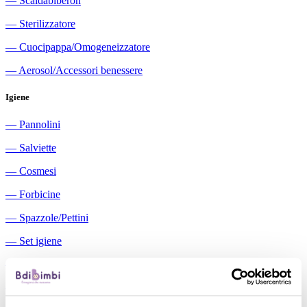
―
Scaldabiberon
―
Sterilizzatore
―
Cuocipappa/Omogeneizzatore
―
Aerosol/Accessori benessere
Igiene
―
Pannolini
―
Salviette
―
Cosmesi
―
Forbicine
―
Spazzole/Pettini
―
Set igiene
―
Igiene orale
―
Aspiratori nasali manuali