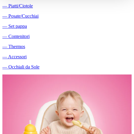
―
Piatti/Ciotole
―
Posate/Cucchiai
―
Set pappa
―
Contenitori
―
Thermos
―
Accessori
―
Occhiali da Sole