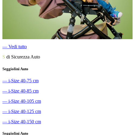
―
Vedi tutto
S
di Sicurezza Auto
Seggiolini Auto
―
i-Size 40-75 cm
―
i-Size 40-85 cm
―
i-Size 40-105 cm
―
i-Size 40-125 cm
―
i-Size 40-150 cm
Seggiolini Auto