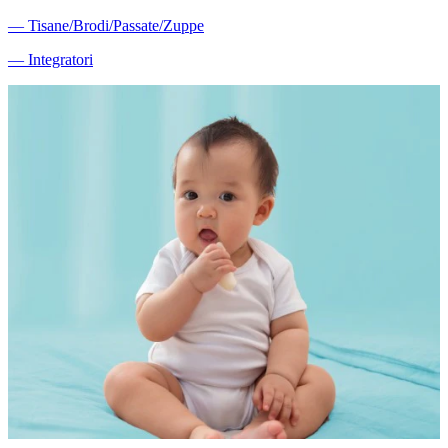
―
Tisane/Brodi/Passate/Zuppe
―
Integratori