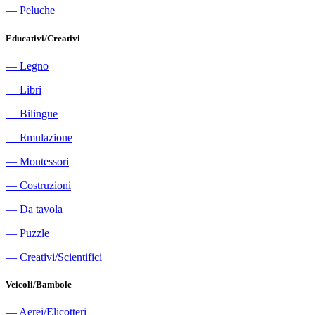
―
Peluche
Educativi/Creativi
―
Legno
―
Libri
―
Bilingue
―
Emulazione
―
Montessori
―
Costruzioni
―
Da tavola
―
Puzzle
―
Creativi/Scientifici
Veicoli/Bambole
―
Aerei/Elicotteri