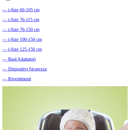
―
i-Size 60-105 cm
―
i-Size 76-115 cm
―
i-Size 76-150 cm
―
i-Size 100-150 cm
―
i-Size 125-150 cm
―
Basi/Adattatori
―
Dispositivi Sicurezza
―
Rivestimenti