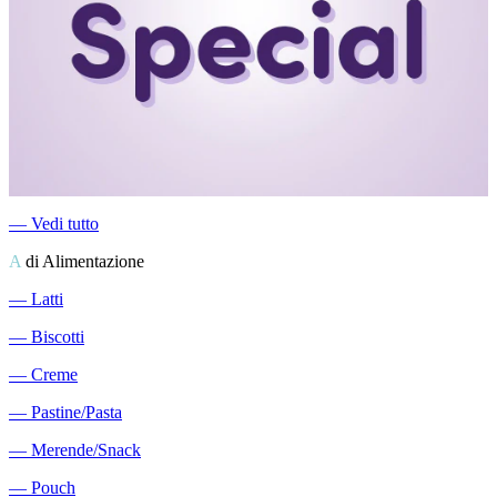
―
Vedi tutto
A
di Alimentazione
―
Latti
―
Biscotti
―
Creme
―
Pastine/Pasta
―
Merende/Snack
―
Pouch