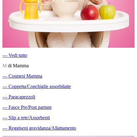
―
Vedi tutto
M
di Mamma
―
Cosmesi Mamma
―
Coppetta/Conchiglie assorbilatte
―
Paracapezzoli
―
Fasce Pre/Post partum
―
Slip a rete/Assorbenti
―
Reggiseni gravidanza/Allattamento