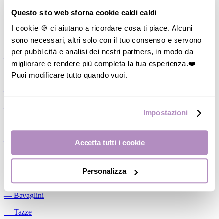
Allattamento
Questo sito web sforna cookie caldi caldi
―
Cuscini allattamento
I cookie 🍪 ci aiutano a ricordare cosa ti piace. Alcuni
sono necessari, altri solo con il tuo consenso e servono
―
Biberon
per pubblicità e analisi dei nostri partners, in modo da
―
Tettarelle
migliorare e rendere più completa la tua esperienza.❤️
―
Succhietti
Puoi modificare tutto quando vuoi.
―
Portasucchietti/Clip/Catenelle
―
Tiralatte Manuali
Impostazioni
―
Dosalatte
―
Conservalatte Materno
Accetta tutti i cookie
―
Massaggiagengive
Personalizza
Pappa
―
Bavaglini
―
Tazze