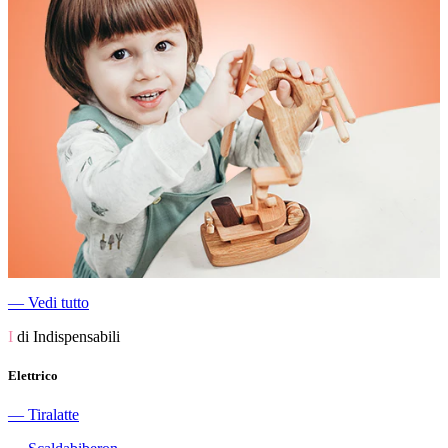
―
Vedi tutto
I
di Indispensabili
Elettrico
―
Tiralatte