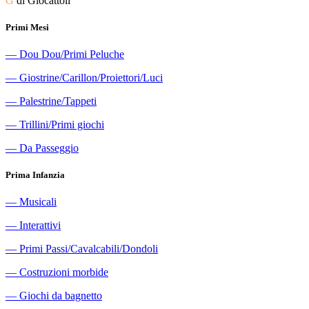
G
di Giocattoli
Primi Mesi
―
Dou Dou/Primi Peluche
―
Giostrine/Carillon/Proiettori/Luci
―
Palestrine/Tappeti
―
Trillini/Primi giochi
―
Da Passeggio
Prima Infanzia
―
Musicali
―
Interattivi
―
Primi Passi/Cavalcabili/Dondoli
―
Costruzioni morbide
―
Giochi da bagnetto