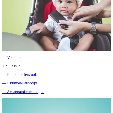
―
Vedi tutto
T
di Tessile
―
Piumoni e lenzuola
―
Riduttori/Paracolpi
―
Accappatoi e teli bagno