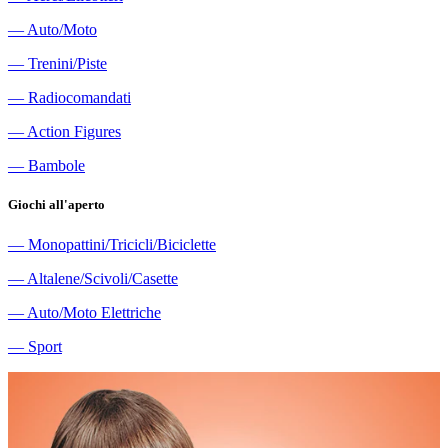
―
Auto/Moto
―
Trenini/Piste
―
Radiocomandati
―
Action Figures
―
Bambole
Giochi all'aperto
―
Monopattini/Tricicli/Biciclette
―
Altalene/Scivoli/Casette
―
Auto/Moto Elettriche
―
Sport