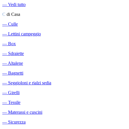
―
Vedi tutto
C
di Casa
―
Culle
―
Lettini campeggio
―
Box
―
Sdraiette
―
Altalene
―
Bagnetti
―
Seggioloni e rialzi sedia
―
Girelli
―
Tessile
―
Materassi e cuscini
―
Sicurezza