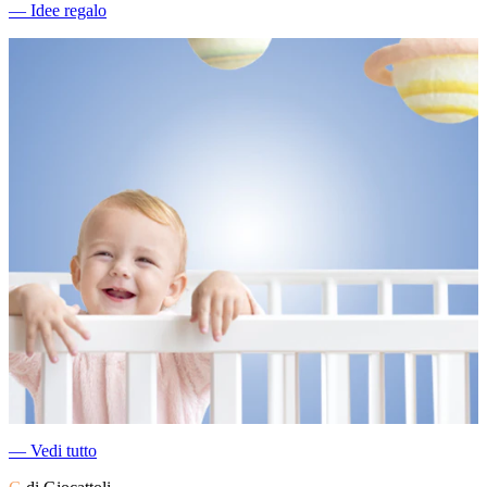
―
Idee regalo
―
Vedi tutto