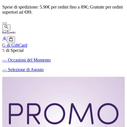
Spese
di
spedizione:
5.90€
per
ordini
fino
a
89€;
Gratuite
per
ordini
superiori
ad
€89.
G
di GiftCard
S
di Special
―
Occasioni del Momento
―
Selezione di Agosto