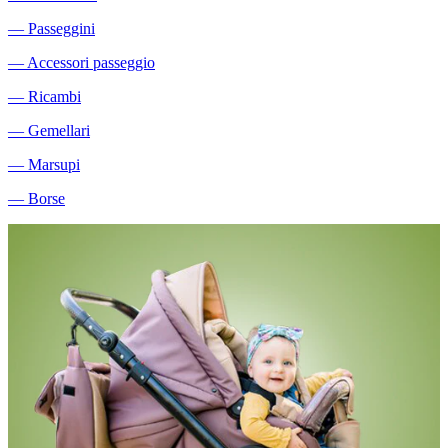
―
Passeggini
―
Accessori passeggio
―
Ricambi
―
Gemellari
―
Marsupi
―
Borse