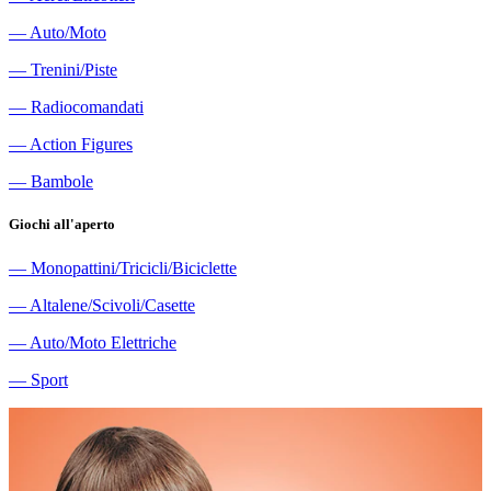
―
Auto/Moto
―
Trenini/Piste
―
Radiocomandati
―
Action Figures
―
Bambole
Giochi all'aperto
―
Monopattini/Tricicli/Biciclette
―
Altalene/Scivoli/Casette
―
Auto/Moto Elettriche
―
Sport