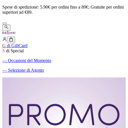
Spese
di
spedizione:
5.90€
per
ordini
fino
a
89€;
Gratuite
per
ordini
superiori
ad
€89.
G
di GiftCard
S
di Special
―
Occasioni del Momento
―
Selezione di Agosto