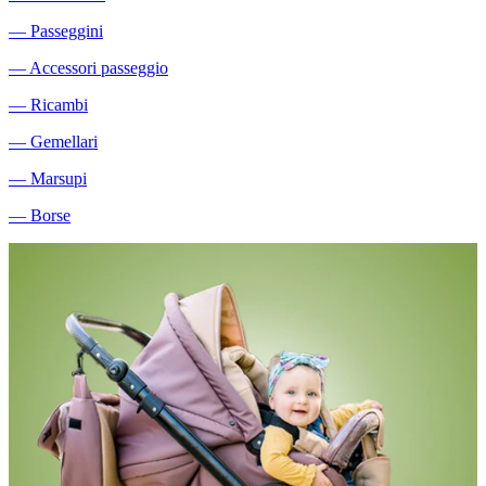
―
Passeggini
―
Accessori passeggio
―
Ricambi
―
Gemellari
―
Marsupi
―
Borse