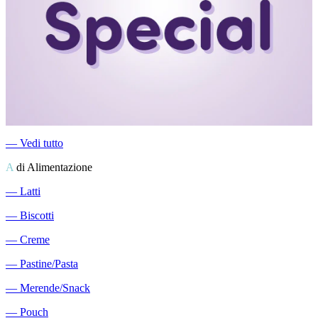
―
Vedi tutto
A
di Alimentazione
―
Latti
―
Biscotti
―
Creme
―
Pastine/Pasta
―
Merende/Snack
―
Pouch