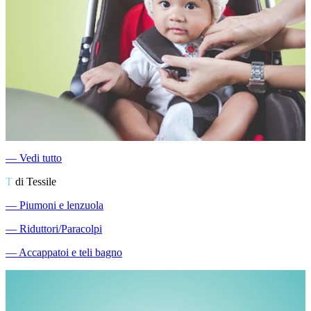
―
Vedi tutto
T
di Tessile
―
Piumoni e lenzuola
―
Riduttori/Paracolpi
―
Accappatoi e teli bagno