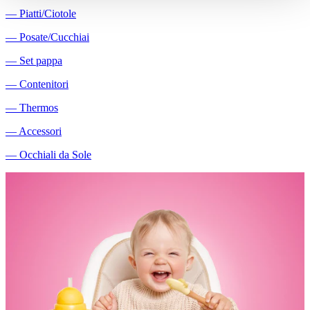
―
Piatti/Ciotole
―
Posate/Cucchiai
―
Set pappa
―
Contenitori
―
Thermos
―
Accessori
―
Occhiali da Sole