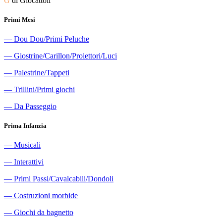
G
di Giocattoli
Primi Mesi
―
Dou Dou/Primi Peluche
―
Giostrine/Carillon/Proiettori/Luci
―
Palestrine/Tappeti
―
Trillini/Primi giochi
―
Da Passeggio
Prima Infanzia
―
Musicali
―
Interattivi
―
Primi Passi/Cavalcabili/Dondoli
―
Costruzioni morbide
―
Giochi da bagnetto