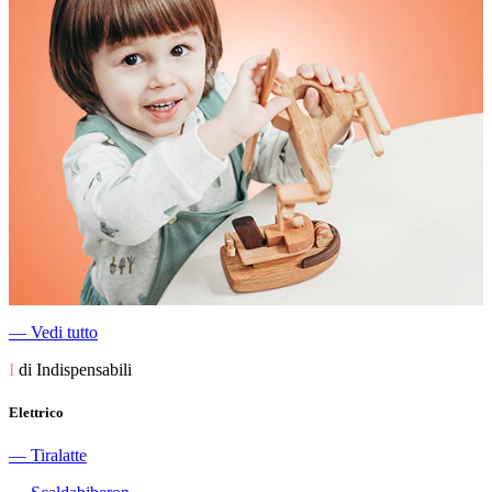
―
Vedi tutto
I
di Indispensabili
Elettrico
―
Tiralatte