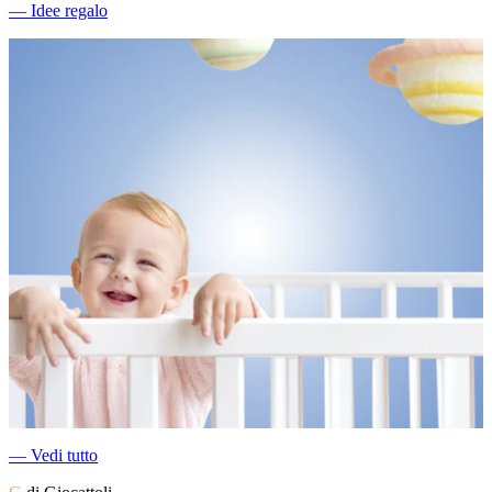
―
Idee regalo
―
Vedi tutto