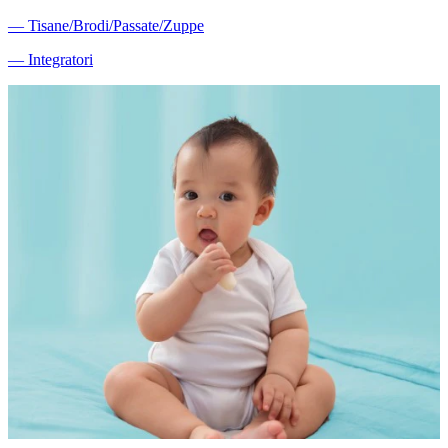
―
Tisane/Brodi/Passate/Zuppe
―
Integratori