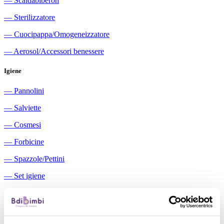
―
Scaldabiberon
―
Sterilizzatore
―
Cuocipappa/Omogeneizzatore
―
Aerosol/Accessori benessere
Igiene
―
Pannolini
―
Salviette
―
Cosmesi
―
Forbicine
―
Spazzole/Pettini
―
Set igiene
―
Igiene orale
―
Aspiratori nasali manuali