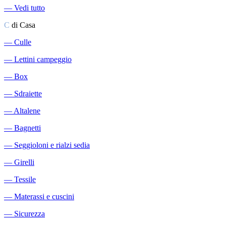
―
Vedi tutto
C
di Casa
―
Culle
―
Lettini campeggio
―
Box
―
Sdraiette
―
Altalene
―
Bagnetti
―
Seggioloni e rialzi sedia
―
Girelli
―
Tessile
―
Materassi e cuscini
―
Sicurezza