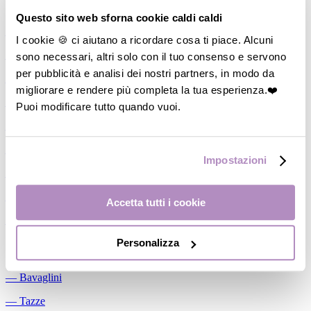
Allattamento
Questo sito web sforna cookie caldi caldi
―
Cuscini allattamento
I cookie 🍪 ci aiutano a ricordare cosa ti piace. Alcuni
sono necessari, altri solo con il tuo consenso e servono
―
Biberon
per pubblicità e analisi dei nostri partners, in modo da
―
Tettarelle
migliorare e rendere più completa la tua esperienza.❤️
―
Succhietti
Puoi modificare tutto quando vuoi.
―
Portasucchietti/Clip/Catenelle
―
Tiralatte Manuali
Impostazioni
―
Dosalatte
―
Conservalatte Materno
Accetta tutti i cookie
―
Massaggiagengive
Personalizza
Pappa
―
Bavaglini
―
Tazze