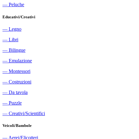
―
Peluche
Educativi/Creativi
―
Legno
―
Libri
―
Bilingue
―
Emulazione
―
Montessori
―
Costruzioni
―
Da tavola
―
Puzzle
―
Creativi/Scientifici
Veicoli/Bambole
―
Aerei/Elicotteri