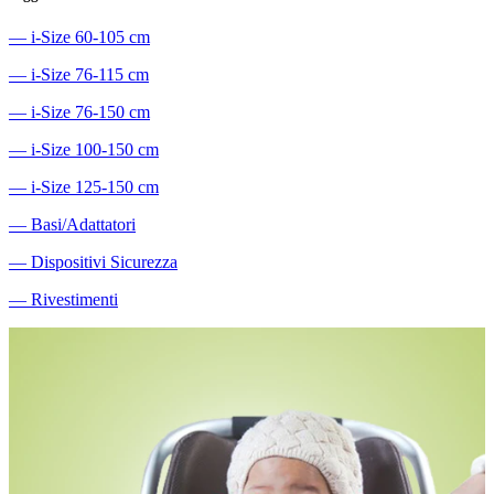
―
i-Size 60-105 cm
―
i-Size 76-115 cm
―
i-Size 76-150 cm
―
i-Size 100-150 cm
―
i-Size 125-150 cm
―
Basi/Adattatori
―
Dispositivi Sicurezza
―
Rivestimenti