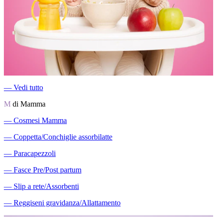
―
Vedi tutto
M
di Mamma
―
Cosmesi Mamma
―
Coppetta/Conchiglie assorbilatte
―
Paracapezzoli
―
Fasce Pre/Post partum
―
Slip a rete/Assorbenti
―
Reggiseni gravidanza/Allattamento