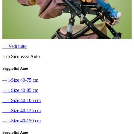
―
Vedi tutto
S
di Sicurezza Auto
Seggiolini Auto
―
i-Size 40-75 cm
―
i-Size 40-85 cm
―
i-Size 40-105 cm
―
i-Size 40-125 cm
―
i-Size 40-150 cm
Seggiolini Auto