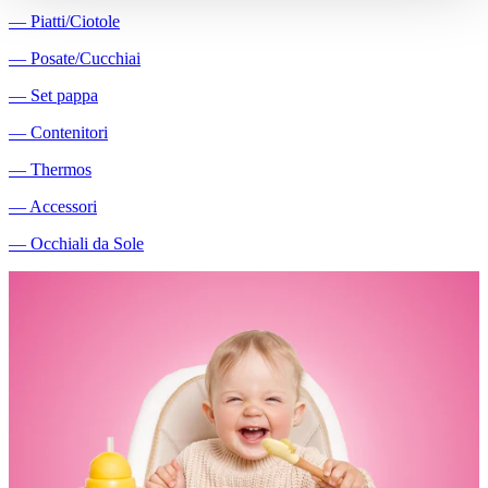
―
Piatti/Ciotole
―
Posate/Cucchiai
―
Set pappa
―
Contenitori
―
Thermos
―
Accessori
―
Occhiali da Sole