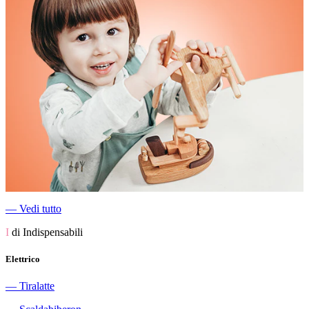
―
Vedi tutto
I
di Indispensabili
Elettrico
―
Tiralatte