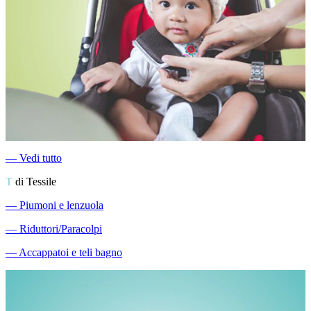
―
Vedi tutto
T
di Tessile
―
Piumoni e lenzuola
―
Riduttori/Paracolpi
―
Accappatoi e teli bagno