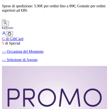
Spese
di
spedizione:
5.90€
per
ordini
fino
a
89€;
Gratuite
per
ordini
superiori
ad
€89.
G
di GiftCard
S
di Special
―
Occasioni del Momento
―
Selezione di Agosto