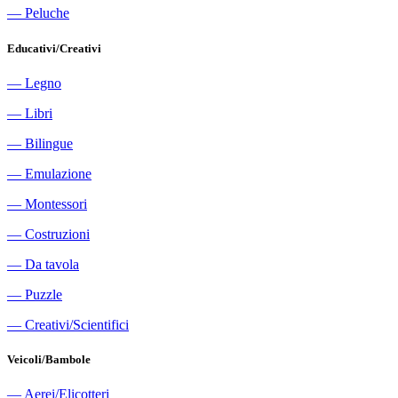
―
Peluche
Educativi/Creativi
―
Legno
―
Libri
―
Bilingue
―
Emulazione
―
Montessori
―
Costruzioni
―
Da tavola
―
Puzzle
―
Creativi/Scientifici
Veicoli/Bambole
―
Aerei/Elicotteri