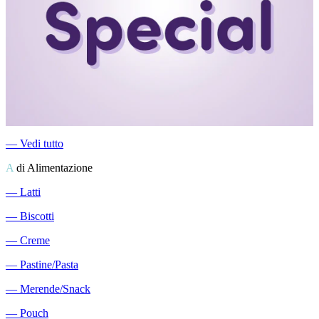
―
Vedi tutto
A
di Alimentazione
―
Latti
―
Biscotti
―
Creme
―
Pastine/Pasta
―
Merende/Snack
―
Pouch