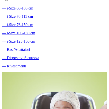
―
i-Size 60-105 cm
―
i-Size 76-115 cm
―
i-Size 76-150 cm
―
i-Size 100-150 cm
―
i-Size 125-150 cm
―
Basi/Adattatori
―
Dispositivi Sicurezza
―
Rivestimenti