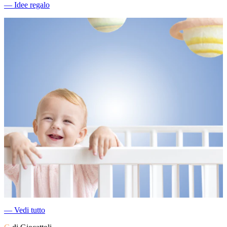
―
Idee regalo
―
Vedi tutto