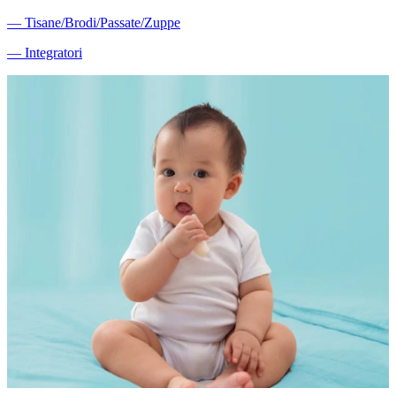
―
Tisane/Brodi/Passate/Zuppe
―
Integratori