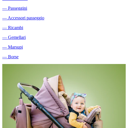
―
Passeggini
―
Accessori passeggio
―
Ricambi
―
Gemellari
―
Marsupi
―
Borse