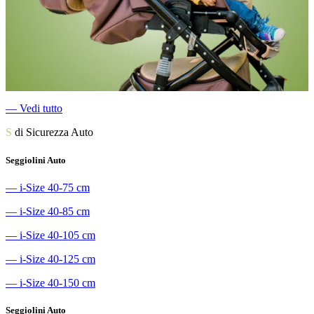
―
Vedi tutto
S
di Sicurezza Auto
Seggiolini Auto
―
i-Size 40-75 cm
―
i-Size 40-85 cm
―
i-Size 40-105 cm
―
i-Size 40-125 cm
―
i-Size 40-150 cm
Seggiolini Auto