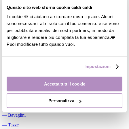
Allattamento
Questo sito web sforna cookie caldi caldi
―
Cuscini allattamento
I cookie 🍪 ci aiutano a ricordare cosa ti piace. Alcuni
sono necessari, altri solo con il tuo consenso e servono
―
Biberon
per pubblicità e analisi dei nostri partners, in modo da
―
Tettarelle
migliorare e rendere più completa la tua esperienza.❤️
―
Succhietti
Puoi modificare tutto quando vuoi.
―
Portasucchietti/Clip/Catenelle
―
Tiralatte Manuali
Impostazioni
―
Dosalatte
―
Conservalatte Materno
Accetta tutti i cookie
―
Massaggiagengive
Personalizza
Pappa
―
Bavaglini
―
Tazze