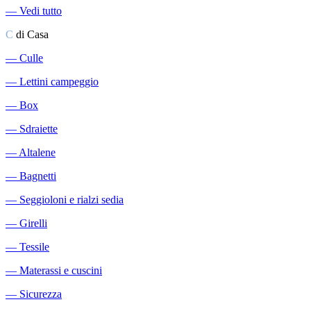
―
Vedi tutto
C
di Casa
―
Culle
―
Lettini campeggio
―
Box
―
Sdraiette
―
Altalene
―
Bagnetti
―
Seggioloni e rialzi sedia
―
Girelli
―
Tessile
―
Materassi e cuscini
―
Sicurezza