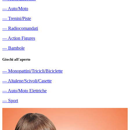
―
Auto/Moto
―
Trenini/Piste
―
Radiocomandati
―
Action Figures
―
Bambole
Giochi all'aperto
―
Monopattini/Tricicli/Biciclette
―
Altalene/Scivoli/Casette
―
Auto/Moto Elettriche
―
Sport