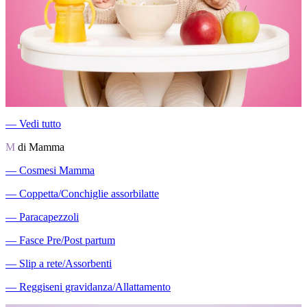
―
Vedi tutto
M
di Mamma
―
Cosmesi Mamma
―
Coppetta/Conchiglie assorbilatte
―
Paracapezzoli
―
Fasce Pre/Post partum
―
Slip a rete/Assorbenti
―
Reggiseni gravidanza/Allattamento