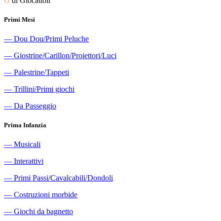
G
di Giocattoli
Primi Mesi
―
Dou Dou/Primi Peluche
―
Giostrine/Carillon/Proiettori/Luci
―
Palestrine/Tappeti
―
Trillini/Primi giochi
―
Da Passeggio
Prima Infanzia
―
Musicali
―
Interattivi
―
Primi Passi/Cavalcabili/Dondoli
―
Costruzioni morbide
―
Giochi da bagnetto