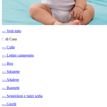
―
Vedi tutto
C
di Casa
―
Culle
―
Lettini campeggio
―
Box
―
Sdraiette
―
Altalene
―
Bagnetti
―
Seggioloni e rialzi sedia
―
Girelli