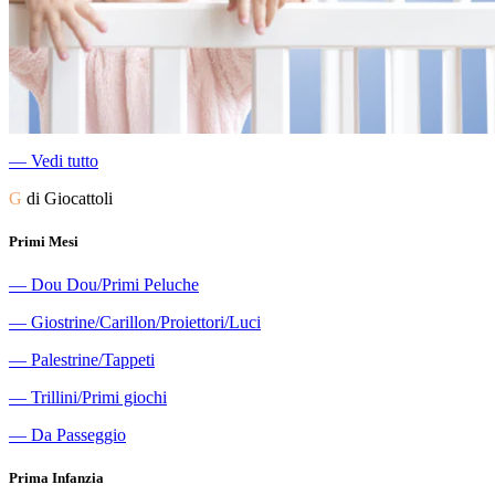
―
Vedi tutto
G
di Giocattoli
Primi Mesi
―
Dou Dou/Primi Peluche
―
Giostrine/Carillon/Proiettori/Luci
―
Palestrine/Tappeti
―
Trillini/Primi giochi
―
Da Passeggio
Prima Infanzia