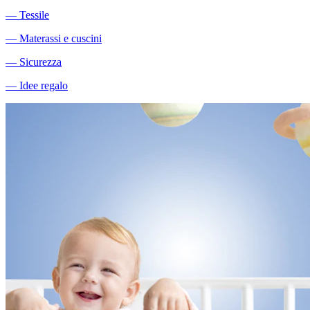
―
Tessile
―
Materassi e cuscini
―
Sicurezza
―
Idee regalo