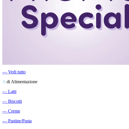
―
Vedi tutto
A
di Alimentazione
―
Latti
―
Biscotti
―
Creme
―
Pastine/Pasta