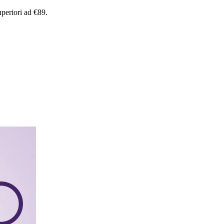
uperiori
ad
€89.