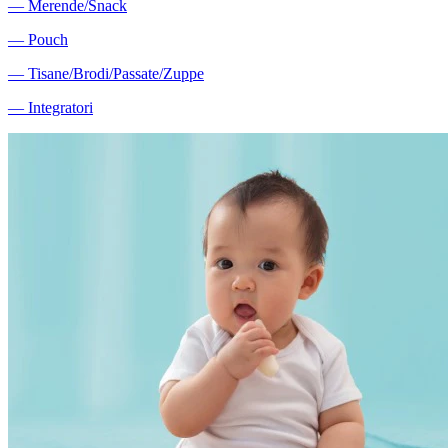
―
Merende/Snack
―
Pouch
―
Tisane/Brodi/Passate/Zuppe
―
Integratori