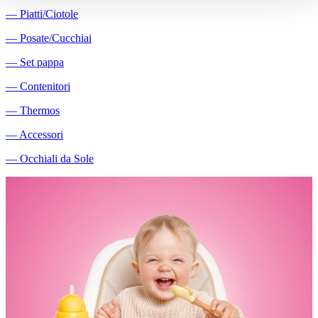
―
Piatti/Ciotole
―
Posate/Cucchiai
―
Set pappa
―
Contenitori
―
Thermos
―
Accessori
―
Occhiali da Sole