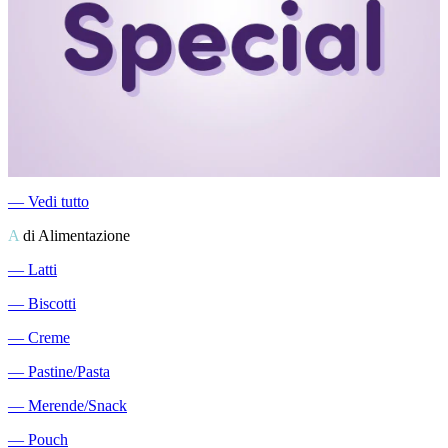
―
Vedi tutto
A
di Alimentazione
―
Latti
―
Biscotti
―
Creme
―
Pastine/Pasta
―
Merende/Snack
―
Pouch