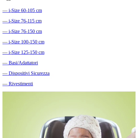
―
i-Size 60-105 cm
―
i-Size 76-115 cm
―
i-Size 76-150 cm
―
i-Size 100-150 cm
―
i-Size 125-150 cm
―
Basi/Adattatori
―
Dispositivi Sicurezza
―
Rivestimenti