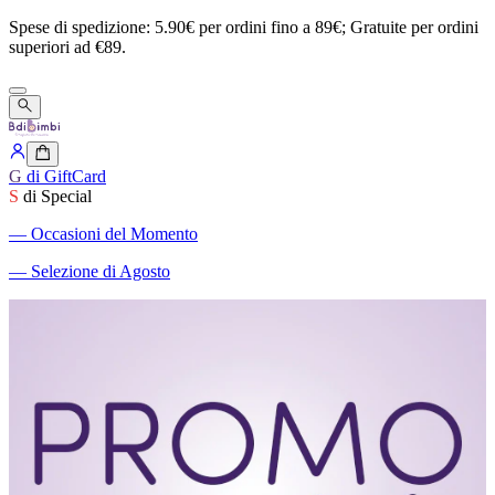
Spese
di
spedizione:
5.90€
per
ordini
fino
a
89€;
Gratuite
per
ordini
superiori
ad
€89.
G
di GiftCard
S
di Special
―
Occasioni del Momento
―
Selezione di Agosto