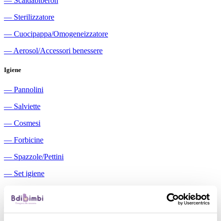
―
Scaldabiberon
―
Sterilizzatore
―
Cuocipappa/Omogeneizzatore
―
Aerosol/Accessori benessere
Igiene
―
Pannolini
―
Salviette
―
Cosmesi
―
Forbicine
―
Spazzole/Pettini
―
Set igiene
―
Igiene orale
―
Aspiratori nasali manuali