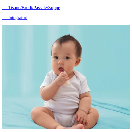
―
Tisane/Brodi/Passate/Zuppe
―
Integratori