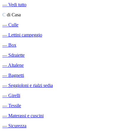
―
Vedi tutto
C
di Casa
―
Culle
―
Lettini campeggio
―
Box
―
Sdraiette
―
Altalene
―
Bagnetti
―
Seggioloni e rialzi sedia
―
Girelli
―
Tessile
―
Materassi e cuscini
―
Sicurezza