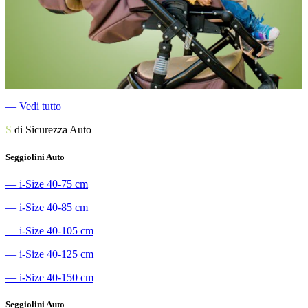
―
Vedi tutto
S
di Sicurezza Auto
Seggiolini Auto
―
i-Size 40-75 cm
―
i-Size 40-85 cm
―
i-Size 40-105 cm
―
i-Size 40-125 cm
―
i-Size 40-150 cm
Seggiolini Auto