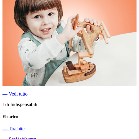
―
Vedi tutto
I
di Indispensabili
Elettrico
―
Tiralatte