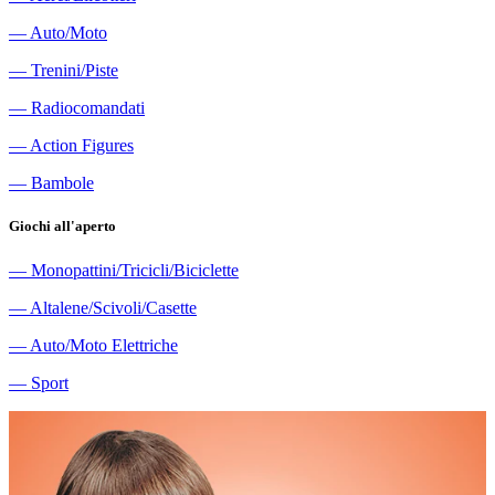
―
Auto/Moto
―
Trenini/Piste
―
Radiocomandati
―
Action Figures
―
Bambole
Giochi all'aperto
―
Monopattini/Tricicli/Biciclette
―
Altalene/Scivoli/Casette
―
Auto/Moto Elettriche
―
Sport