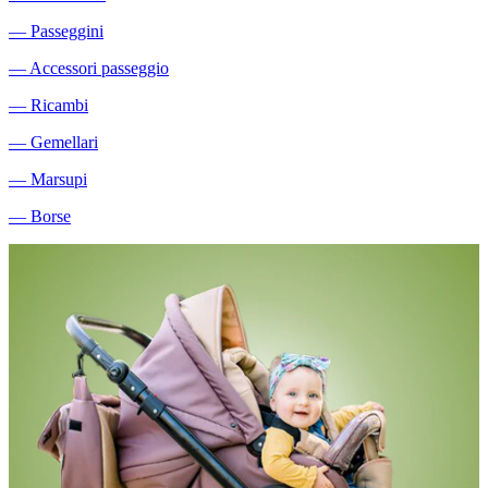
―
Passeggini
―
Accessori passeggio
―
Ricambi
―
Gemellari
―
Marsupi
―
Borse