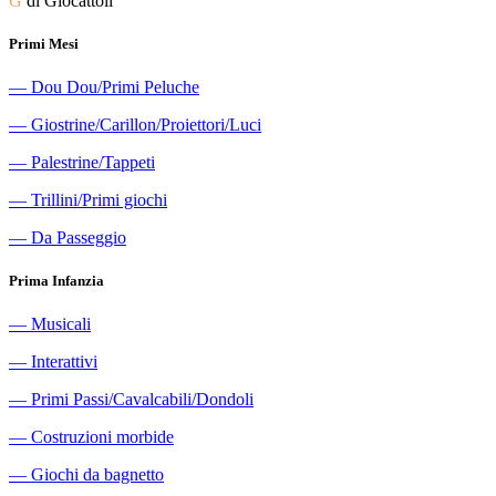
G
di Giocattoli
Primi Mesi
―
Dou Dou/Primi Peluche
―
Giostrine/Carillon/Proiettori/Luci
―
Palestrine/Tappeti
―
Trillini/Primi giochi
―
Da Passeggio
Prima Infanzia
―
Musicali
―
Interattivi
―
Primi Passi/Cavalcabili/Dondoli
―
Costruzioni morbide
―
Giochi da bagnetto