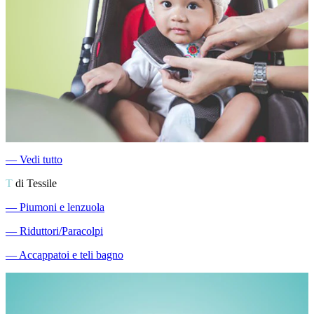
―
Vedi tutto
T
di Tessile
―
Piumoni e lenzuola
―
Riduttori/Paracolpi
―
Accappatoi e teli bagno