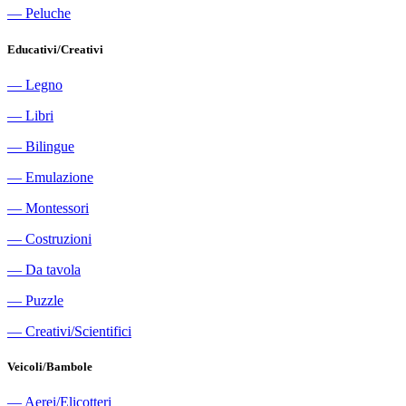
―
Peluche
Educativi/Creativi
―
Legno
―
Libri
―
Bilingue
―
Emulazione
―
Montessori
―
Costruzioni
―
Da tavola
―
Puzzle
―
Creativi/Scientifici
Veicoli/Bambole
―
Aerei/Elicotteri