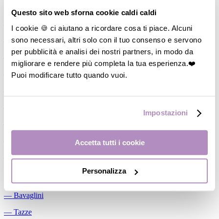
Allattamento
Questo sito web sforna cookie caldi caldi
―
Cuscini allattamento
I cookie 🍪 ci aiutano a ricordare cosa ti piace. Alcuni
sono necessari, altri solo con il tuo consenso e servono
―
Biberon
per pubblicità e analisi dei nostri partners, in modo da
―
Tettarelle
migliorare e rendere più completa la tua esperienza.❤️
―
Succhietti
Puoi modificare tutto quando vuoi.
―
Portasucchietti/Clip/Catenelle
―
Tiralatte Manuali
Impostazioni
―
Dosalatte
―
Conservalatte Materno
Accetta tutti i cookie
―
Massaggiagengive
Personalizza
Pappa
―
Bavaglini
―
Tazze