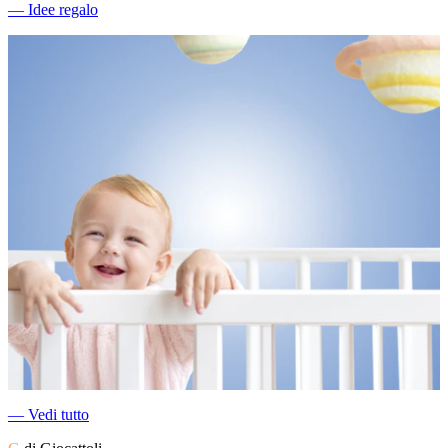
―
Idee regalo
―
Vedi tutto