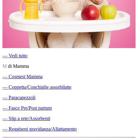
―
Vedi tutto
M
di Mamma
―
Cosmesi Mamma
―
Coppetta/Conchiglie assorbilatte
―
Paracapezzoli
―
Fasce Pre/Post partum
―
Slip a rete/Assorbenti
―
Reggiseni gravidanza/Allattamento