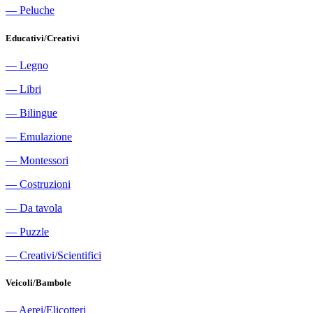
―
Peluche
Educativi/Creativi
―
Legno
―
Libri
―
Bilingue
―
Emulazione
―
Montessori
―
Costruzioni
―
Da tavola
―
Puzzle
―
Creativi/Scientifici
Veicoli/Bambole
―
Aerei/Elicotteri