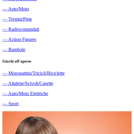
―
Auto/Moto
―
Trenini/Piste
―
Radiocomandati
―
Action Figures
―
Bambole
Giochi all'aperto
―
Monopattini/Tricicli/Biciclette
―
Altalene/Scivoli/Casette
―
Auto/Moto Elettriche
―
Sport