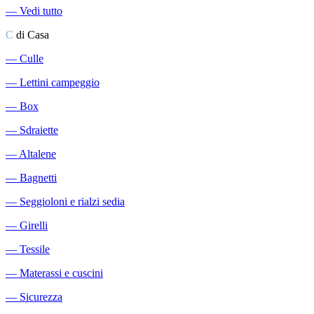
―
Vedi tutto
C
di Casa
―
Culle
―
Lettini campeggio
―
Box
―
Sdraiette
―
Altalene
―
Bagnetti
―
Seggioloni e rialzi sedia
―
Girelli
―
Tessile
―
Materassi e cuscini
―
Sicurezza