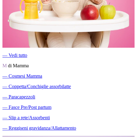
―
Vedi tutto
M
di Mamma
―
Cosmesi Mamma
―
Coppetta/Conchiglie assorbilatte
―
Paracapezzoli
―
Fasce Pre/Post partum
―
Slip a rete/Assorbenti
―
Reggiseni gravidanza/Allattamento