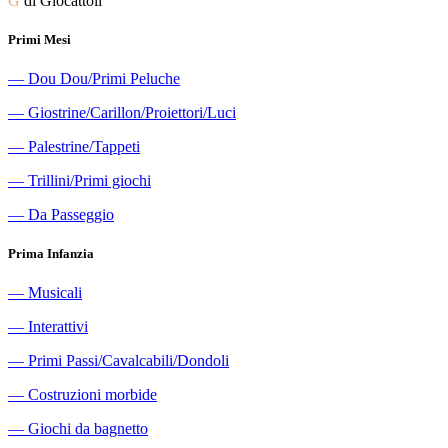
G
di Giocattoli
Primi Mesi
―
Dou Dou/Primi Peluche
―
Giostrine/Carillon/Proiettori/Luci
―
Palestrine/Tappeti
―
Trillini/Primi giochi
―
Da Passeggio
Prima Infanzia
―
Musicali
―
Interattivi
―
Primi Passi/Cavalcabili/Dondoli
―
Costruzioni morbide
―
Giochi da bagnetto