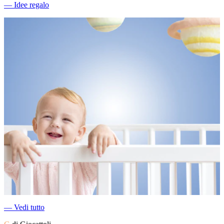
―
Idee regalo
―
Vedi tutto