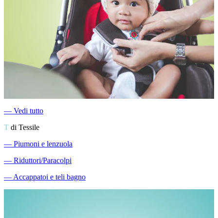
―
Vedi tutto
T
di Tessile
―
Piumoni e lenzuola
―
Riduttori/Paracolpi
―
Accappatoi e teli bagno