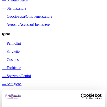
―
Scaldabiberon
―
Sterilizzatore
―
Cuocipappa/Omogeneizzatore
―
Aerosol/Accessori benessere
Igiene
―
Pannolini
―
Salviette
―
Cosmesi
―
Forbicine
―
Spazzole/Pettini
―
Set igiene
―
Igiene orale
―
Aspiratori nasali manuali