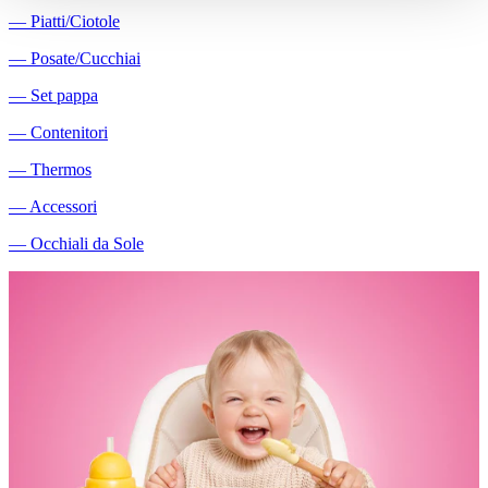
―
Piatti/Ciotole
―
Posate/Cucchiai
―
Set pappa
―
Contenitori
―
Thermos
―
Accessori
―
Occhiali da Sole