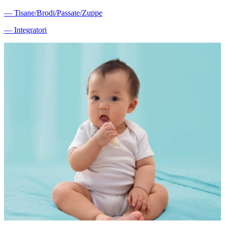
―
Tisane/Brodi/Passate/Zuppe
―
Integratori