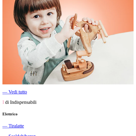
―
Vedi tutto
I
di Indispensabili
Elettrico
―
Tiralatte