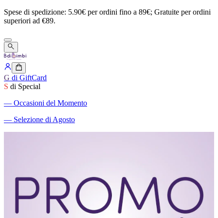
Spese
di
spedizione:
5.90€
per
ordini
fino
a
89€;
Gratuite
per
ordini
superiori
ad
€89.
G
di GiftCard
S
di Special
―
Occasioni del Momento
―
Selezione di Agosto