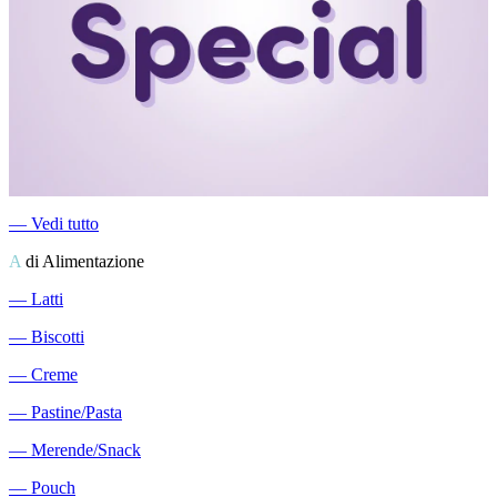
―
Vedi tutto
A
di Alimentazione
―
Latti
―
Biscotti
―
Creme
―
Pastine/Pasta
―
Merende/Snack
―
Pouch