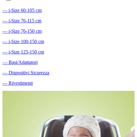
―
i-Size 60-105 cm
―
i-Size 76-115 cm
―
i-Size 76-150 cm
―
i-Size 100-150 cm
―
i-Size 125-150 cm
―
Basi/Adattatori
―
Dispositivi Sicurezza
―
Rivestimenti