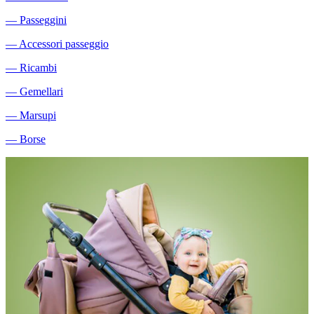
―
Passeggini
―
Accessori passeggio
―
Ricambi
―
Gemellari
―
Marsupi
―
Borse