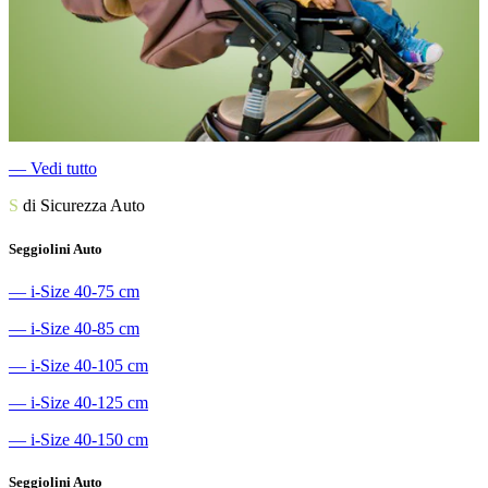
―
Vedi tutto
S
di Sicurezza Auto
Seggiolini Auto
―
i-Size 40-75 cm
―
i-Size 40-85 cm
―
i-Size 40-105 cm
―
i-Size 40-125 cm
―
i-Size 40-150 cm
Seggiolini Auto