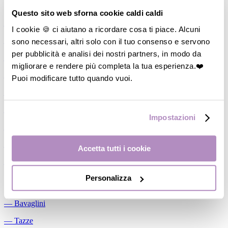
Allattamento
Questo sito web sforna cookie caldi caldi
―
Cuscini allattamento
I cookie 🍪 ci aiutano a ricordare cosa ti piace. Alcuni
sono necessari, altri solo con il tuo consenso e servono
―
Biberon
per pubblicità e analisi dei nostri partners, in modo da
―
Tettarelle
migliorare e rendere più completa la tua esperienza.❤️
―
Succhietti
Puoi modificare tutto quando vuoi.
―
Portasucchietti/Clip/Catenelle
―
Tiralatte Manuali
Impostazioni
―
Dosalatte
―
Conservalatte Materno
Accetta tutti i cookie
―
Massaggiagengive
Personalizza
Pappa
―
Bavaglini
―
Tazze