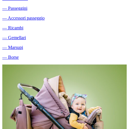
―
Passeggini
―
Accessori passeggio
―
Ricambi
―
Gemellari
―
Marsupi
―
Borse