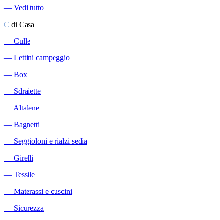
―
Vedi tutto
C
di Casa
―
Culle
―
Lettini campeggio
―
Box
―
Sdraiette
―
Altalene
―
Bagnetti
―
Seggioloni e rialzi sedia
―
Girelli
―
Tessile
―
Materassi e cuscini
―
Sicurezza