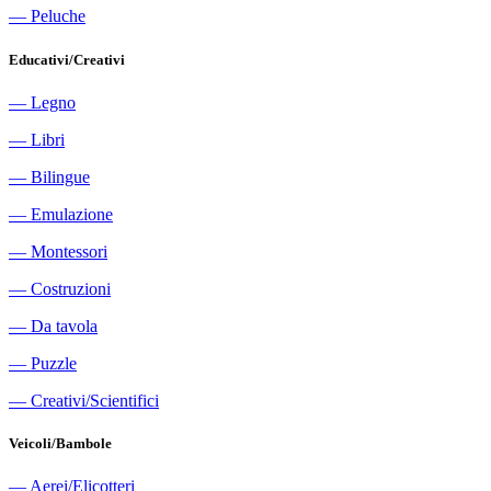
―
Peluche
Educativi/Creativi
―
Legno
―
Libri
―
Bilingue
―
Emulazione
―
Montessori
―
Costruzioni
―
Da tavola
―
Puzzle
―
Creativi/Scientifici
Veicoli/Bambole
―
Aerei/Elicotteri