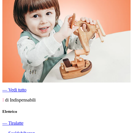
―
Vedi tutto
I
di Indispensabili
Elettrico
―
Tiralatte