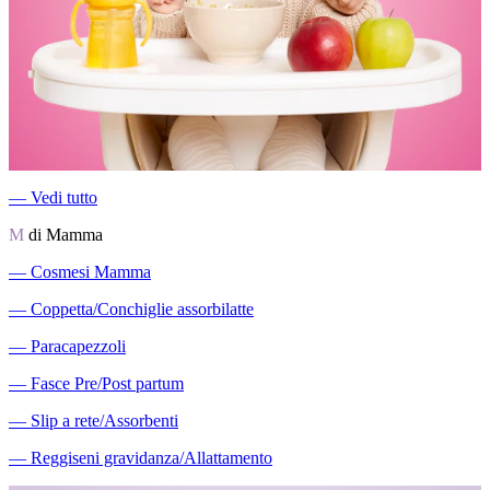
―
Vedi tutto
M
di Mamma
―
Cosmesi Mamma
―
Coppetta/Conchiglie assorbilatte
―
Paracapezzoli
―
Fasce Pre/Post partum
―
Slip a rete/Assorbenti
―
Reggiseni gravidanza/Allattamento