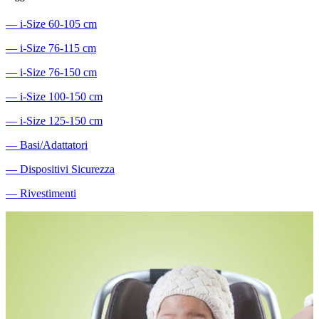
―
i-Size 60-105 cm
―
i-Size 76-115 cm
―
i-Size 76-150 cm
―
i-Size 100-150 cm
―
i-Size 125-150 cm
―
Basi/Adattatori
―
Dispositivi Sicurezza
―
Rivestimenti