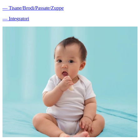
―
Tisane/Brodi/Passate/Zuppe
―
Integratori