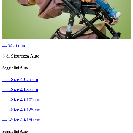
―
Vedi tutto
S
di Sicurezza Auto
Seggiolini Auto
―
i-Size 40-75 cm
―
i-Size 40-85 cm
―
i-Size 40-105 cm
―
i-Size 40-125 cm
―
i-Size 40-150 cm
Seggiolini Auto