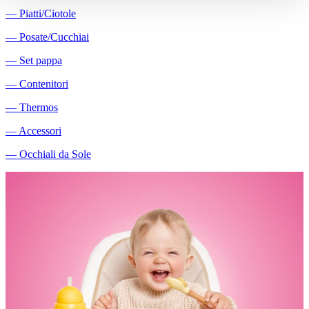
―
Piatti/Ciotole
―
Posate/Cucchiai
―
Set pappa
―
Contenitori
―
Thermos
―
Accessori
―
Occhiali da Sole