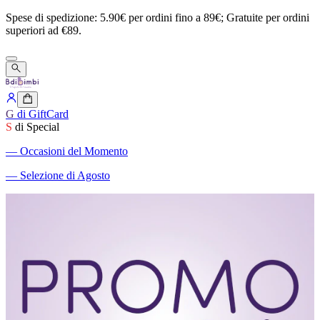
Spese
di
spedizione:
5.90€
per
ordini
fino
a
89€;
Gratuite
per
ordini
superiori
ad
€89.
G
di GiftCard
S
di Special
―
Occasioni del Momento
―
Selezione di Agosto