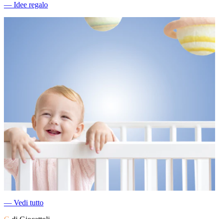
―
Idee regalo
―
Vedi tutto