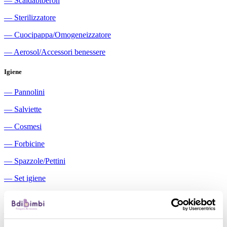
―
Scaldabiberon
―
Sterilizzatore
―
Cuocipappa/Omogeneizzatore
―
Aerosol/Accessori benessere
Igiene
―
Pannolini
―
Salviette
―
Cosmesi
―
Forbicine
―
Spazzole/Pettini
―
Set igiene
―
Igiene orale
―
Aspiratori nasali manuali