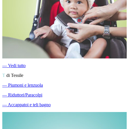
―
Vedi tutto
T
di Tessile
―
Piumoni e lenzuola
―
Riduttori/Paracolpi
―
Accappatoi e teli bagno