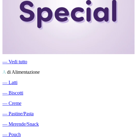
―
Vedi tutto
A
di Alimentazione
―
Latti
―
Biscotti
―
Creme
―
Pastine/Pasta
―
Merende/Snack
―
Pouch