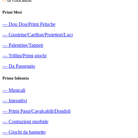
G
di Giocattoli
Primi Mesi
―
Dou Dou/Primi Peluche
―
Giostrine/Carillon/Proiettori/Luci
―
Palestrine/Tappeti
―
Trillini/Primi giochi
―
Da Passeggio
Prima Infanzia
―
Musicali
―
Interattivi
―
Primi Passi/Cavalcabili/Dondoli
―
Costruzioni morbide
―
Giochi da bagnetto