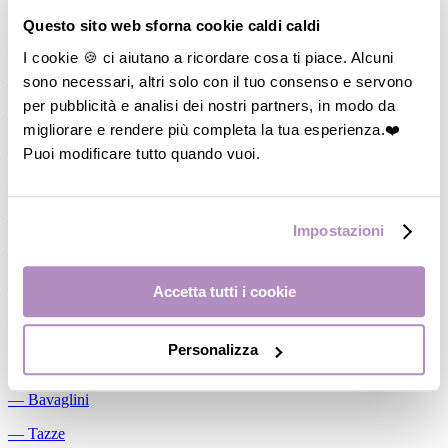
Allattamento
Questo sito web sforna cookie caldi caldi
―
Cuscini allattamento
I cookie 🍪 ci aiutano a ricordare cosa ti piace. Alcuni
sono necessari, altri solo con il tuo consenso e servono
―
Biberon
per pubblicità e analisi dei nostri partners, in modo da
―
Tettarelle
migliorare e rendere più completa la tua esperienza.❤️
―
Succhietti
Puoi modificare tutto quando vuoi.
―
Portasucchietti/Clip/Catenelle
―
Tiralatte Manuali
Impostazioni
―
Dosalatte
―
Conservalatte Materno
Accetta tutti i cookie
―
Massaggiagengive
Personalizza
Pappa
―
Bavaglini
―
Tazze