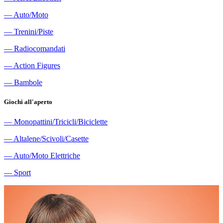
―
Auto/Moto
―
Trenini/Piste
―
Radiocomandati
―
Action Figures
―
Bambole
Giochi all'aperto
―
Monopattini/Tricicli/Biciclette
―
Altalene/Scivoli/Casette
―
Auto/Moto Elettriche
―
Sport