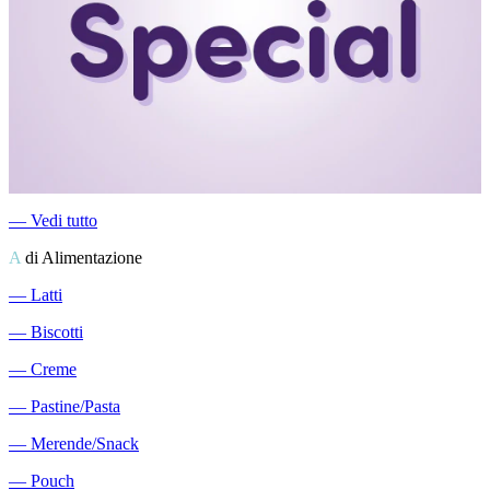
―
Vedi tutto
A
di Alimentazione
―
Latti
―
Biscotti
―
Creme
―
Pastine/Pasta
―
Merende/Snack
―
Pouch