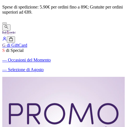
Spese
di
spedizione:
5.90€
per
ordini
fino
a
89€;
Gratuite
per
ordini
superiori
ad
€89.
G
di GiftCard
S
di Special
―
Occasioni del Momento
―
Selezione di Agosto