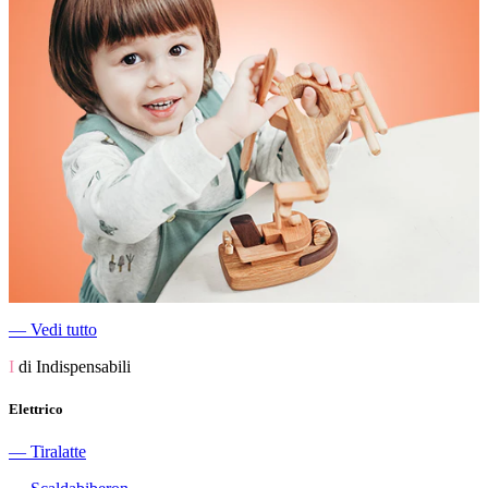
―
Vedi tutto
I
di Indispensabili
Elettrico
―
Tiralatte