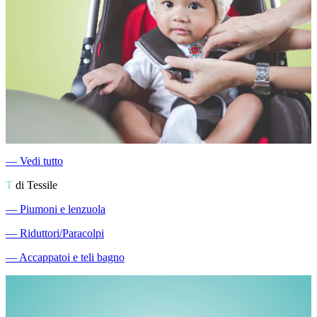
―
Vedi tutto
T
di Tessile
―
Piumoni e lenzuola
―
Riduttori/Paracolpi
―
Accappatoi e teli bagno