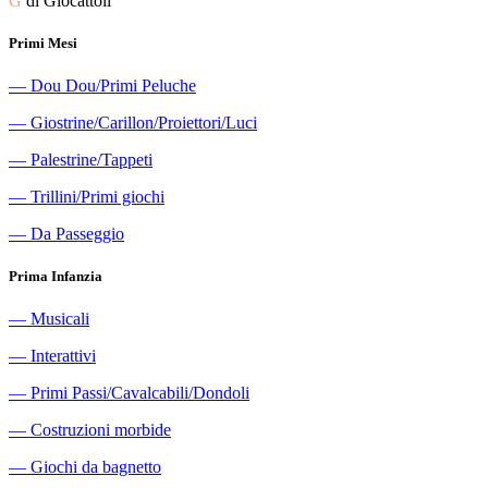
G
di Giocattoli
Primi Mesi
―
Dou Dou/Primi Peluche
―
Giostrine/Carillon/Proiettori/Luci
―
Palestrine/Tappeti
―
Trillini/Primi giochi
―
Da Passeggio
Prima Infanzia
―
Musicali
―
Interattivi
―
Primi Passi/Cavalcabili/Dondoli
―
Costruzioni morbide
―
Giochi da bagnetto