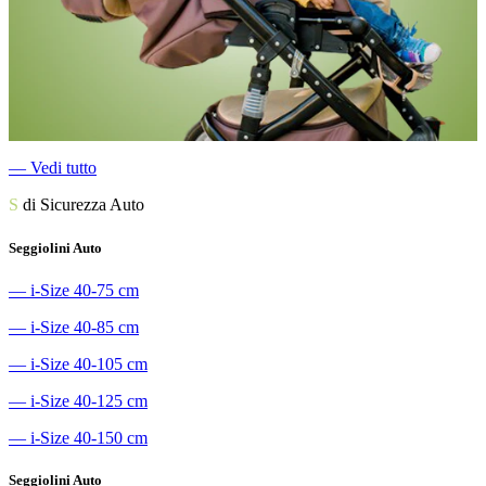
―
Vedi tutto
S
di Sicurezza Auto
Seggiolini Auto
―
i-Size 40-75 cm
―
i-Size 40-85 cm
―
i-Size 40-105 cm
―
i-Size 40-125 cm
―
i-Size 40-150 cm
Seggiolini Auto