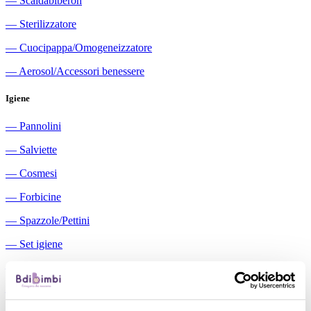
―
Scaldabiberon
―
Sterilizzatore
―
Cuocipappa/Omogeneizzatore
―
Aerosol/Accessori benessere
Igiene
―
Pannolini
―
Salviette
―
Cosmesi
―
Forbicine
―
Spazzole/Pettini
―
Set igiene
―
Igiene orale
―
Aspiratori nasali manuali