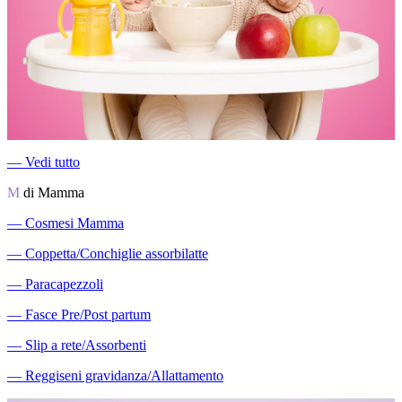
―
Vedi tutto
M
di Mamma
―
Cosmesi Mamma
―
Coppetta/Conchiglie assorbilatte
―
Paracapezzoli
―
Fasce Pre/Post partum
―
Slip a rete/Assorbenti
―
Reggiseni gravidanza/Allattamento