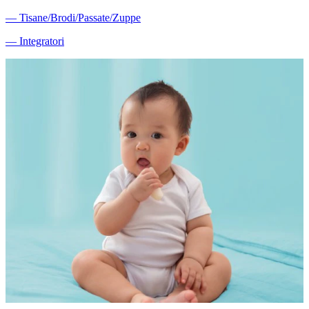
―
Tisane/Brodi/Passate/Zuppe
―
Integratori