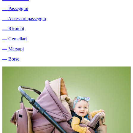
―
Passeggini
―
Accessori passeggio
―
Ricambi
―
Gemellari
―
Marsupi
―
Borse