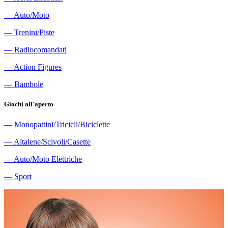
―
Auto/Moto
―
Trenini/Piste
―
Radiocomandati
―
Action Figures
―
Bambole
Giochi all'aperto
―
Monopattini/Tricicli/Biciclette
―
Altalene/Scivoli/Casette
―
Auto/Moto Elettriche
―
Sport