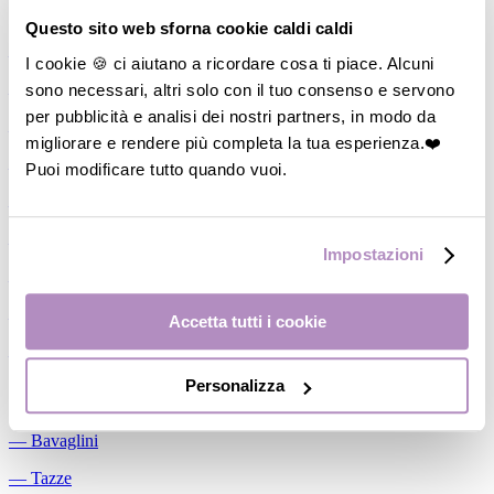
Allattamento
Questo sito web sforna cookie caldi caldi
―
Cuscini allattamento
I cookie 🍪 ci aiutano a ricordare cosa ti piace. Alcuni
sono necessari, altri solo con il tuo consenso e servono
―
Biberon
per pubblicità e analisi dei nostri partners, in modo da
―
Tettarelle
migliorare e rendere più completa la tua esperienza.❤️
―
Succhietti
Puoi modificare tutto quando vuoi.
―
Portasucchietti/Clip/Catenelle
―
Tiralatte Manuali
Impostazioni
―
Dosalatte
―
Conservalatte Materno
Accetta tutti i cookie
―
Massaggiagengive
Personalizza
Pappa
―
Bavaglini
―
Tazze