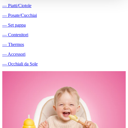
―
Piatti/Ciotole
―
Posate/Cucchiai
―
Set pappa
―
Contenitori
―
Thermos
―
Accessori
―
Occhiali da Sole