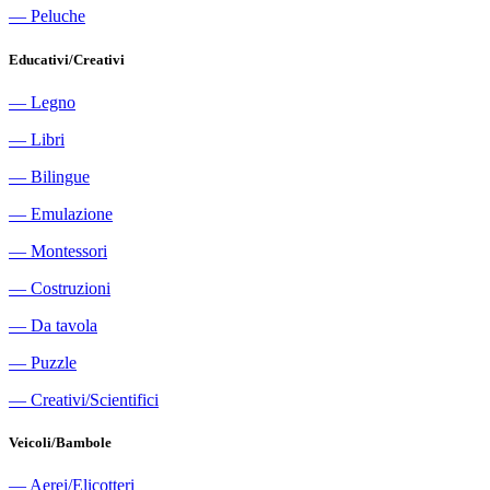
―
Peluche
Educativi/Creativi
―
Legno
―
Libri
―
Bilingue
―
Emulazione
―
Montessori
―
Costruzioni
―
Da tavola
―
Puzzle
―
Creativi/Scientifici
Veicoli/Bambole
―
Aerei/Elicotteri