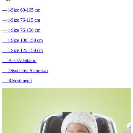
―
i-Size 60-105 cm
―
i-Size 76-115 cm
―
i-Size 76-150 cm
―
i-Size 100-150 cm
―
i-Size 125-150 cm
―
Basi/Adattatori
―
Dispositivi Sicurezza
―
Rivestimenti