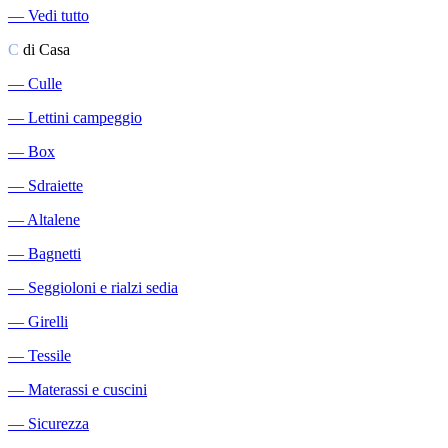
―
Vedi tutto
C
di Casa
―
Culle
―
Lettini campeggio
―
Box
―
Sdraiette
―
Altalene
―
Bagnetti
―
Seggioloni e rialzi sedia
―
Girelli
―
Tessile
―
Materassi e cuscini
―
Sicurezza