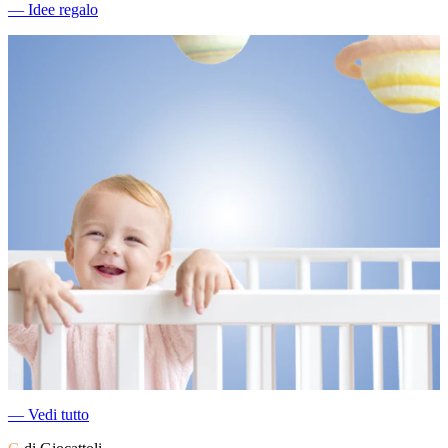
―
Idee regalo
―
Vedi tutto