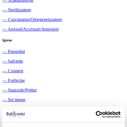
―
Scaldabiberon
―
Sterilizzatore
―
Cuocipappa/Omogeneizzatore
―
Aerosol/Accessori benessere
Igiene
―
Pannolini
―
Salviette
―
Cosmesi
―
Forbicine
―
Spazzole/Pettini
―
Set igiene
―
Igiene orale
―
Aspiratori nasali manuali