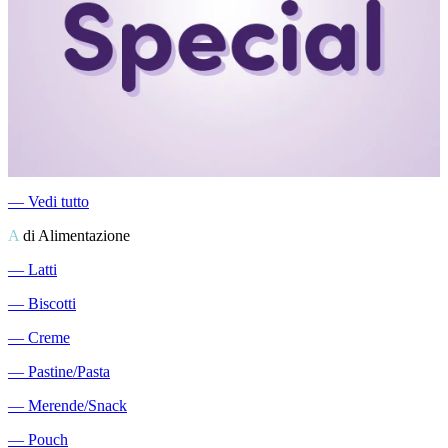
―
Vedi tutto
A
di Alimentazione
―
Latti
―
Biscotti
―
Creme
―
Pastine/Pasta
―
Merende/Snack
―
Pouch