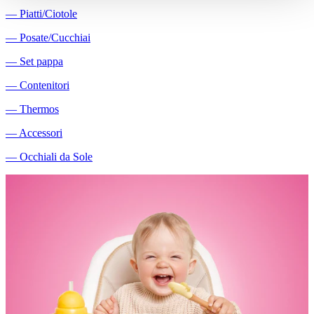
―
Piatti/Ciotole
―
Posate/Cucchiai
―
Set pappa
―
Contenitori
―
Thermos
―
Accessori
―
Occhiali da Sole