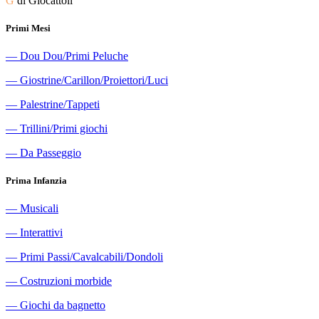
G
di Giocattoli
Primi Mesi
―
Dou Dou/Primi Peluche
―
Giostrine/Carillon/Proiettori/Luci
―
Palestrine/Tappeti
―
Trillini/Primi giochi
―
Da Passeggio
Prima Infanzia
―
Musicali
―
Interattivi
―
Primi Passi/Cavalcabili/Dondoli
―
Costruzioni morbide
―
Giochi da bagnetto