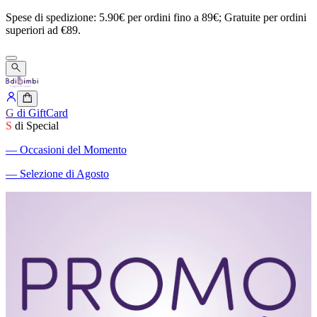
Spese
di
spedizione:
5.90€
per
ordini
fino
a
89€;
Gratuite
per
ordini
superiori
ad
€89.
G
di GiftCard
S
di Special
―
Occasioni del Momento
―
Selezione di Agosto