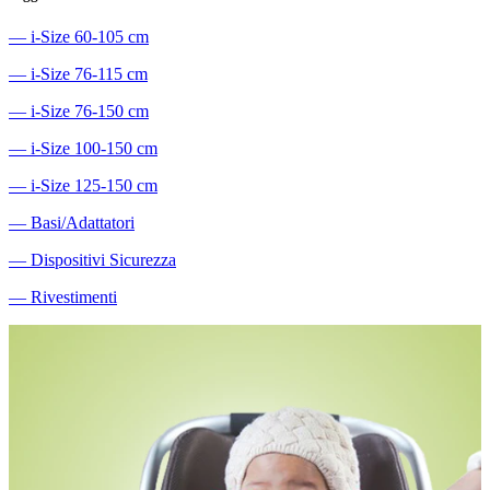
―
i-Size 60-105 cm
―
i-Size 76-115 cm
―
i-Size 76-150 cm
―
i-Size 100-150 cm
―
i-Size 125-150 cm
―
Basi/Adattatori
―
Dispositivi Sicurezza
―
Rivestimenti