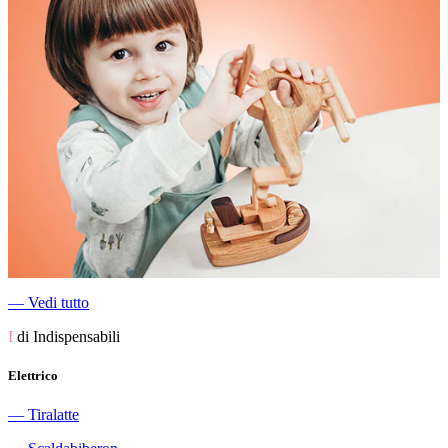
―
Vedi tutto
I
di Indispensabili
Elettrico
―
Tiralatte