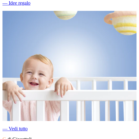
―
Idee regalo
―
Vedi tutto