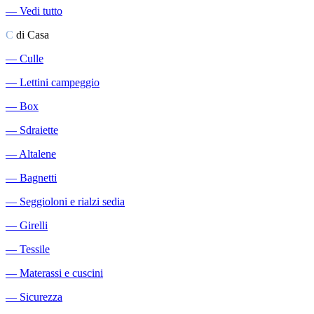
―
Vedi tutto
C
di Casa
―
Culle
―
Lettini campeggio
―
Box
―
Sdraiette
―
Altalene
―
Bagnetti
―
Seggioloni e rialzi sedia
―
Girelli
―
Tessile
―
Materassi e cuscini
―
Sicurezza