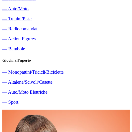
―
Auto/Moto
―
Trenini/Piste
―
Radiocomandati
―
Action Figures
―
Bambole
Giochi all'aperto
―
Monopattini/Tricicli/Biciclette
―
Altalene/Scivoli/Casette
―
Auto/Moto Elettriche
―
Sport