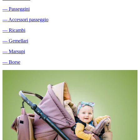
―
Passeggini
―
Accessori passeggio
―
Ricambi
―
Gemellari
―
Marsupi
―
Borse