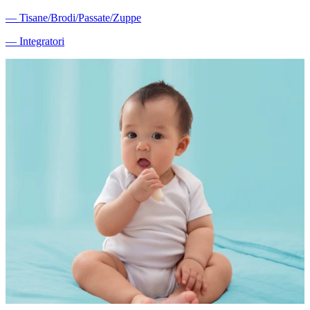
―
Tisane/Brodi/Passate/Zuppe
―
Integratori