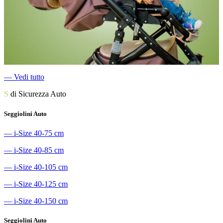
―
Vedi tutto
S
di Sicurezza Auto
Seggiolini Auto
―
i-Size 40-75 cm
―
i-Size 40-85 cm
―
i-Size 40-105 cm
―
i-Size 40-125 cm
―
i-Size 40-150 cm
Seggiolini Auto