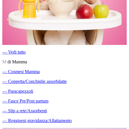
―
Vedi tutto
M
di Mamma
―
Cosmesi Mamma
―
Coppetta/Conchiglie assorbilatte
―
Paracapezzoli
―
Fasce Pre/Post partum
―
Slip a rete/Assorbenti
―
Reggiseni gravidanza/Allattamento