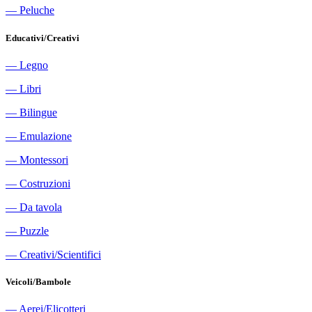
―
Peluche
Educativi/Creativi
―
Legno
―
Libri
―
Bilingue
―
Emulazione
―
Montessori
―
Costruzioni
―
Da tavola
―
Puzzle
―
Creativi/Scientifici
Veicoli/Bambole
―
Aerei/Elicotteri