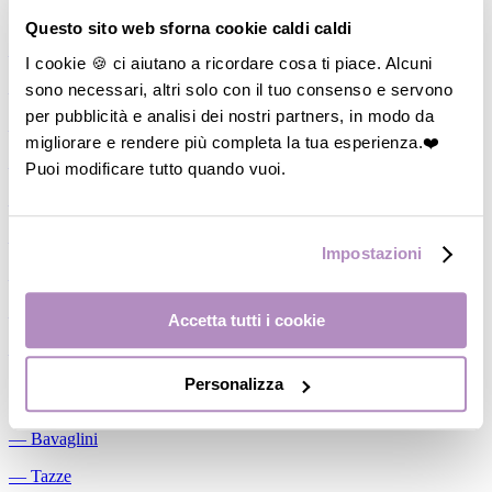
Allattamento
Questo sito web sforna cookie caldi caldi
―
Cuscini allattamento
I cookie 🍪 ci aiutano a ricordare cosa ti piace. Alcuni
sono necessari, altri solo con il tuo consenso e servono
―
Biberon
per pubblicità e analisi dei nostri partners, in modo da
―
Tettarelle
migliorare e rendere più completa la tua esperienza.❤️
―
Succhietti
Puoi modificare tutto quando vuoi.
―
Portasucchietti/Clip/Catenelle
―
Tiralatte Manuali
Impostazioni
―
Dosalatte
―
Conservalatte Materno
Accetta tutti i cookie
―
Massaggiagengive
Personalizza
Pappa
―
Bavaglini
―
Tazze