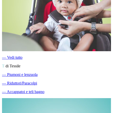
―
Vedi tutto
T
di Tessile
―
Piumoni e lenzuola
―
Riduttori/Paracolpi
―
Accappatoi e teli bagno