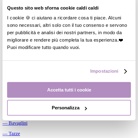
Allattamento
Questo sito web sforna cookie caldi caldi
―
Cuscini allattamento
I cookie 🍪 ci aiutano a ricordare cosa ti piace. Alcuni
sono necessari, altri solo con il tuo consenso e servono
―
Biberon
per pubblicità e analisi dei nostri partners, in modo da
―
Tettarelle
migliorare e rendere più completa la tua esperienza.❤️
―
Succhietti
Puoi modificare tutto quando vuoi.
―
Portasucchietti/Clip/Catenelle
―
Tiralatte Manuali
Impostazioni
―
Dosalatte
―
Conservalatte Materno
Accetta tutti i cookie
―
Massaggiagengive
Personalizza
Pappa
―
Bavaglini
―
Tazze