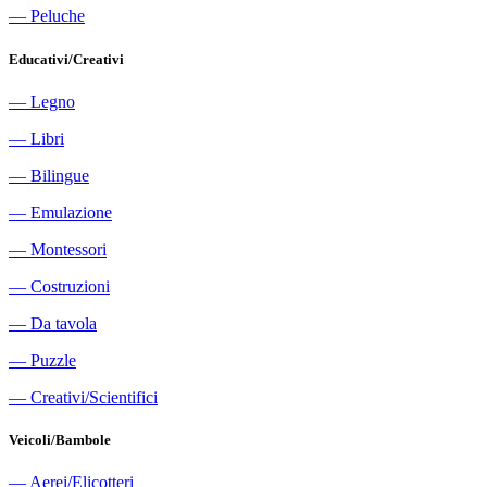
―
Peluche
Educativi/Creativi
―
Legno
―
Libri
―
Bilingue
―
Emulazione
―
Montessori
―
Costruzioni
―
Da tavola
―
Puzzle
―
Creativi/Scientifici
Veicoli/Bambole
―
Aerei/Elicotteri