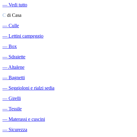
―
Vedi tutto
C
di Casa
―
Culle
―
Lettini campeggio
―
Box
―
Sdraiette
―
Altalene
―
Bagnetti
―
Seggioloni e rialzi sedia
―
Girelli
―
Tessile
―
Materassi e cuscini
―
Sicurezza