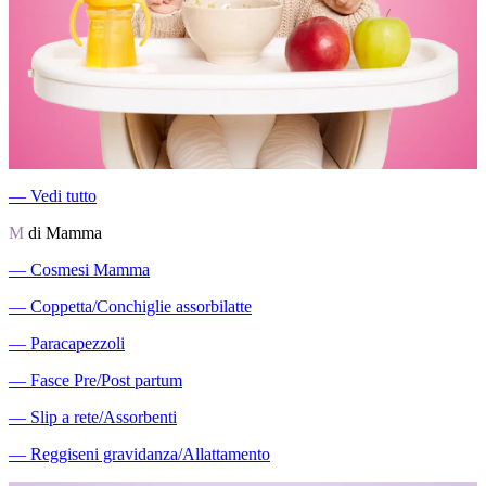
―
Vedi tutto
M
di Mamma
―
Cosmesi Mamma
―
Coppetta/Conchiglie assorbilatte
―
Paracapezzoli
―
Fasce Pre/Post partum
―
Slip a rete/Assorbenti
―
Reggiseni gravidanza/Allattamento