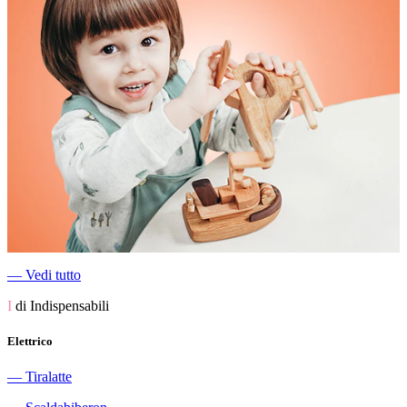
―
Vedi tutto
I
di Indispensabili
Elettrico
―
Tiralatte