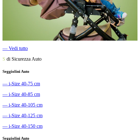
―
Vedi tutto
S
di Sicurezza Auto
Seggiolini Auto
―
i-Size 40-75 cm
―
i-Size 40-85 cm
―
i-Size 40-105 cm
―
i-Size 40-125 cm
―
i-Size 40-150 cm
Seggiolini Auto