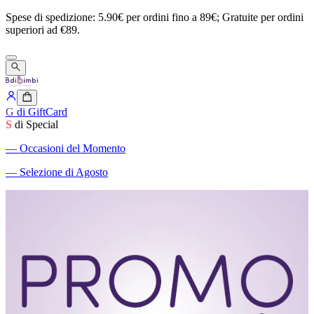
Spese
di
spedizione:
5.90€
per
ordini
fino
a
89€;
Gratuite
per
ordini
superiori
ad
€89.
G
di GiftCard
S
di Special
―
Occasioni del Momento
―
Selezione di Agosto