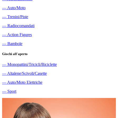
―
Auto/Moto
―
Trenini/Piste
―
Radiocomandati
―
Action Figures
―
Bambole
Giochi all'aperto
―
Monopattini/Tricicli/Biciclette
―
Altalene/Scivoli/Casette
―
Auto/Moto Elettriche
―
Sport