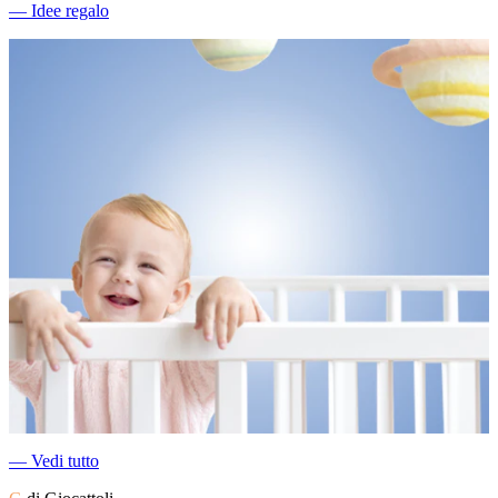
―
Idee regalo
―
Vedi tutto