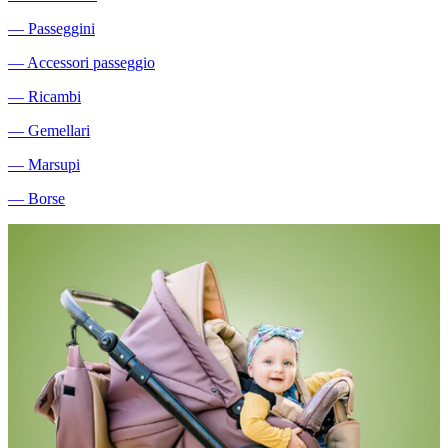
―
Passeggini
―
Accessori passeggio
―
Ricambi
―
Gemellari
―
Marsupi
―
Borse