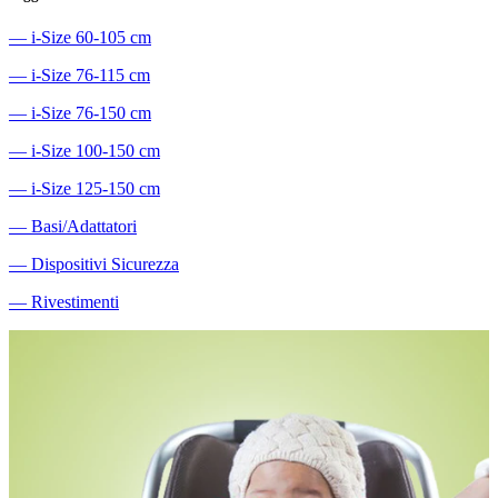
―
i-Size 60-105 cm
―
i-Size 76-115 cm
―
i-Size 76-150 cm
―
i-Size 100-150 cm
―
i-Size 125-150 cm
―
Basi/Adattatori
―
Dispositivi Sicurezza
―
Rivestimenti