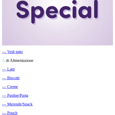
―
Vedi tutto
A
di Alimentazione
―
Latti
―
Biscotti
―
Creme
―
Pastine/Pasta
―
Merende/Snack
―
Pouch