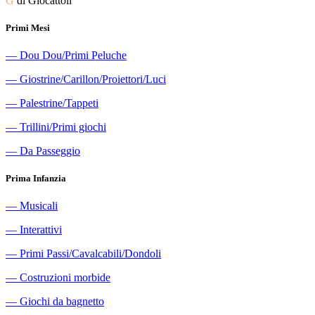
G
di Giocattoli
Primi Mesi
―
Dou Dou/Primi Peluche
―
Giostrine/Carillon/Proiettori/Luci
―
Palestrine/Tappeti
―
Trillini/Primi giochi
―
Da Passeggio
Prima Infanzia
―
Musicali
―
Interattivi
―
Primi Passi/Cavalcabili/Dondoli
―
Costruzioni morbide
―
Giochi da bagnetto