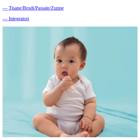
―
Tisane/Brodi/Passate/Zuppe
―
Integratori