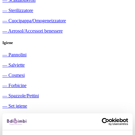
―
Scaldabiberon
―
Sterilizzatore
―
Cuocipappa/Omogeneizzatore
―
Aerosol/Accessori benessere
Igiene
―
Pannolini
―
Salviette
―
Cosmesi
―
Forbicine
―
Spazzole/Pettini
―
Set igiene
―
Igiene orale
―
Aspiratori nasali manuali