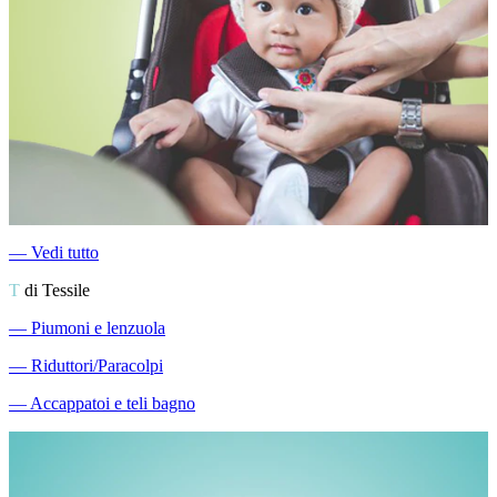
―
Vedi tutto
T
di Tessile
―
Piumoni e lenzuola
―
Riduttori/Paracolpi
―
Accappatoi e teli bagno