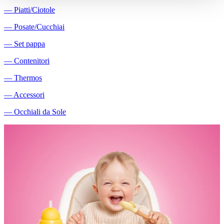
―
Piatti/Ciotole
―
Posate/Cucchiai
―
Set pappa
―
Contenitori
―
Thermos
―
Accessori
―
Occhiali da Sole