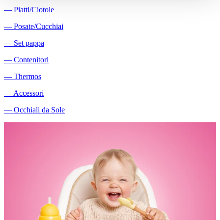
―
Piatti/Ciotole
―
Posate/Cucchiai
―
Set pappa
―
Contenitori
―
Thermos
―
Accessori
―
Occhiali da Sole