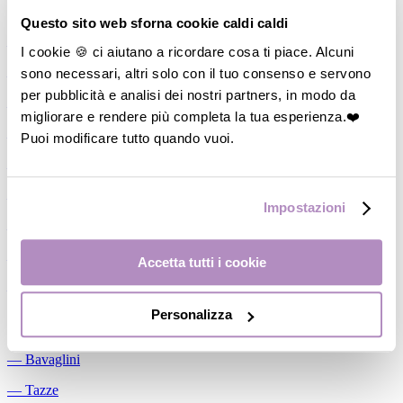
Allattamento
Questo sito web sforna cookie caldi caldi
―
Cuscini allattamento
I cookie 🍪 ci aiutano a ricordare cosa ti piace. Alcuni
sono necessari, altri solo con il tuo consenso e servono
―
Biberon
per pubblicità e analisi dei nostri partners, in modo da
―
Tettarelle
migliorare e rendere più completa la tua esperienza.❤️
―
Succhietti
Puoi modificare tutto quando vuoi.
―
Portasucchietti/Clip/Catenelle
―
Tiralatte Manuali
Impostazioni
―
Dosalatte
―
Conservalatte Materno
Accetta tutti i cookie
―
Massaggiagengive
Personalizza
Pappa
―
Bavaglini
―
Tazze