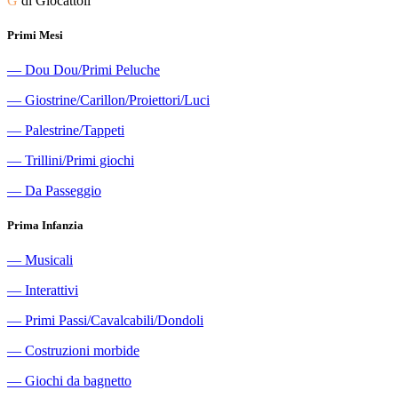
G
di Giocattoli
Primi Mesi
―
Dou Dou/Primi Peluche
―
Giostrine/Carillon/Proiettori/Luci
―
Palestrine/Tappeti
―
Trillini/Primi giochi
―
Da Passeggio
Prima Infanzia
―
Musicali
―
Interattivi
―
Primi Passi/Cavalcabili/Dondoli
―
Costruzioni morbide
―
Giochi da bagnetto