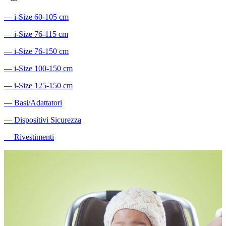
―
i-Size 60-105 cm
―
i-Size 76-115 cm
―
i-Size 76-150 cm
―
i-Size 100-150 cm
―
i-Size 125-150 cm
―
Basi/Adattatori
―
Dispositivi Sicurezza
―
Rivestimenti