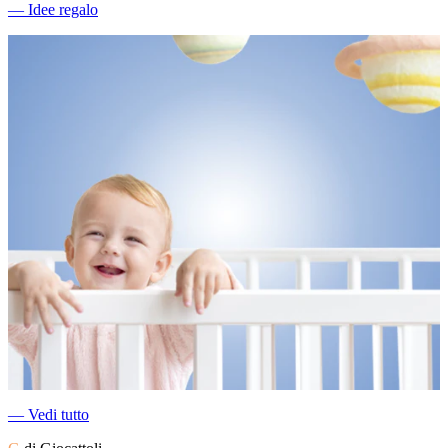
―
Idee regalo
―
Vedi tutto