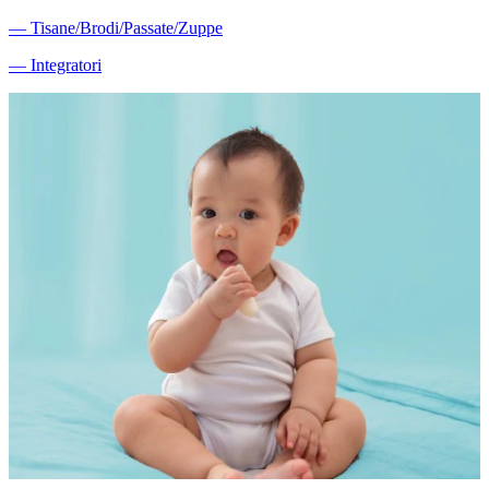
―
Tisane/Brodi/Passate/Zuppe
―
Integratori