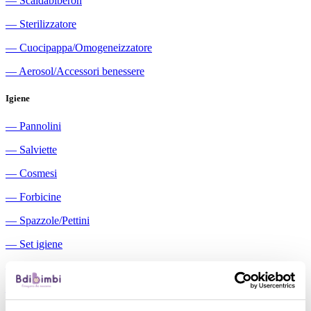
―
Scaldabiberon
―
Sterilizzatore
―
Cuocipappa/Omogeneizzatore
―
Aerosol/Accessori benessere
Igiene
―
Pannolini
―
Salviette
―
Cosmesi
―
Forbicine
―
Spazzole/Pettini
―
Set igiene
―
Igiene orale
―
Aspiratori nasali manuali