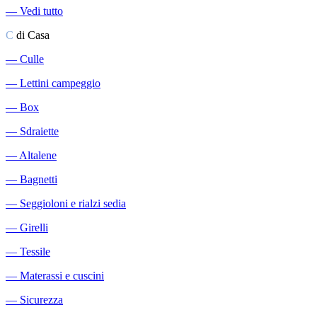
―
Vedi tutto
C
di Casa
―
Culle
―
Lettini campeggio
―
Box
―
Sdraiette
―
Altalene
―
Bagnetti
―
Seggioloni e rialzi sedia
―
Girelli
―
Tessile
―
Materassi e cuscini
―
Sicurezza