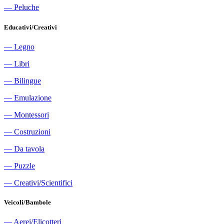
―
Peluche
Educativi/Creativi
―
Legno
―
Libri
―
Bilingue
―
Emulazione
―
Montessori
―
Costruzioni
―
Da tavola
―
Puzzle
―
Creativi/Scientifici
Veicoli/Bambole
―
Aerei/Elicotteri