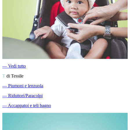
―
Vedi tutto
T
di Tessile
―
Piumoni e lenzuola
―
Riduttori/Paracolpi
―
Accappatoi e teli bagno