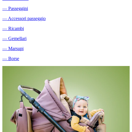
―
Passeggini
―
Accessori passeggio
―
Ricambi
―
Gemellari
―
Marsupi
―
Borse