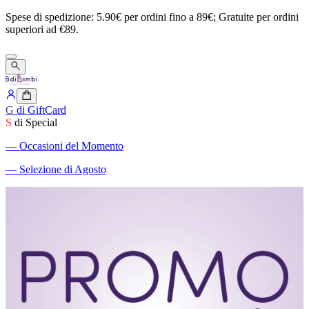
Spese
di
spedizione:
5.90€
per
ordini
fino
a
89€;
Gratuite
per
ordini
superiori
ad
€89.
G
di GiftCard
S
di Special
―
Occasioni del Momento
―
Selezione di Agosto