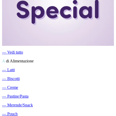
―
Vedi tutto
A
di Alimentazione
―
Latti
―
Biscotti
―
Creme
―
Pastine/Pasta
―
Merende/Snack
―
Pouch