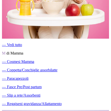
―
Vedi tutto
M
di Mamma
―
Cosmesi Mamma
―
Coppetta/Conchiglie assorbilatte
―
Paracapezzoli
―
Fasce Pre/Post partum
―
Slip a rete/Assorbenti
―
Reggiseni gravidanza/Allattamento