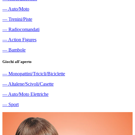
―
Auto/Moto
―
Trenini/Piste
―
Radiocomandati
―
Action Figures
―
Bambole
Giochi all'aperto
―
Monopattini/Tricicli/Biciclette
―
Altalene/Scivoli/Casette
―
Auto/Moto Elettriche
―
Sport