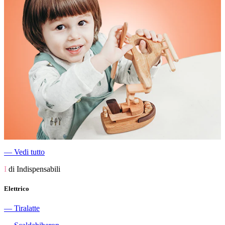
―
Vedi tutto
I
di Indispensabili
Elettrico
―
Tiralatte