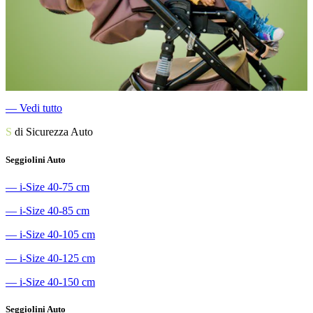
―
Vedi tutto
S
di Sicurezza Auto
Seggiolini Auto
―
i-Size 40-75 cm
―
i-Size 40-85 cm
―
i-Size 40-105 cm
―
i-Size 40-125 cm
―
i-Size 40-150 cm
Seggiolini Auto