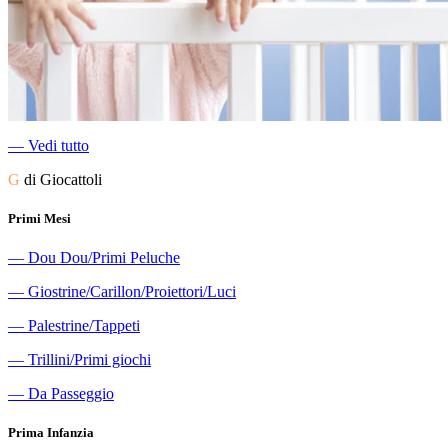
―
Vedi tutto
G
di Giocattoli
Primi Mesi
―
Dou Dou/Primi Peluche
―
Giostrine/Carillon/Proiettori/Luci
―
Palestrine/Tappeti
―
Trillini/Primi giochi
―
Da Passeggio
Prima Infanzia