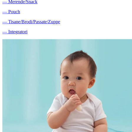
―
Merende/Snack
―
Pouch
―
Tisane/Brodi/Passate/Zuppe
―
Integratori