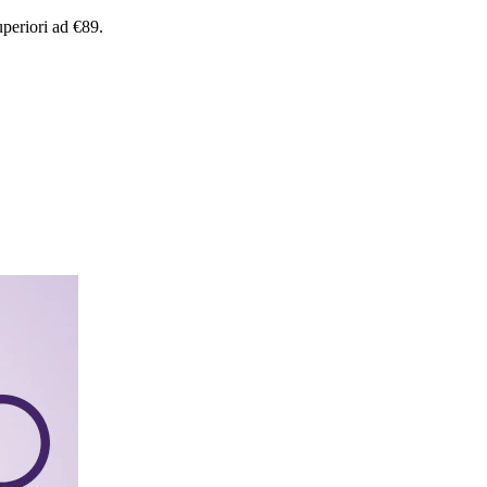
uperiori
ad
€89.