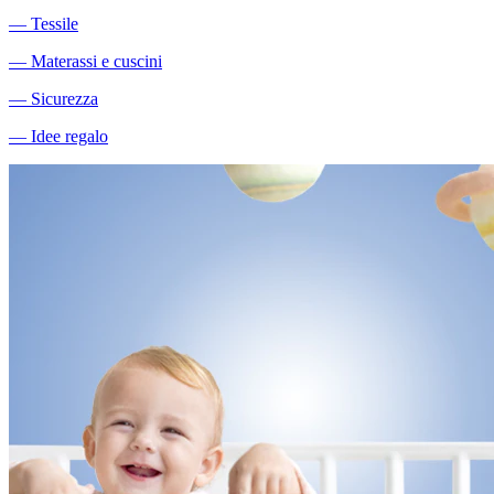
―
Tessile
―
Materassi e cuscini
―
Sicurezza
―
Idee regalo