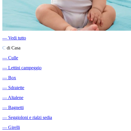
―
Vedi tutto
C
di Casa
―
Culle
―
Lettini campeggio
―
Box
―
Sdraiette
―
Altalene
―
Bagnetti
―
Seggioloni e rialzi sedia
―
Girelli