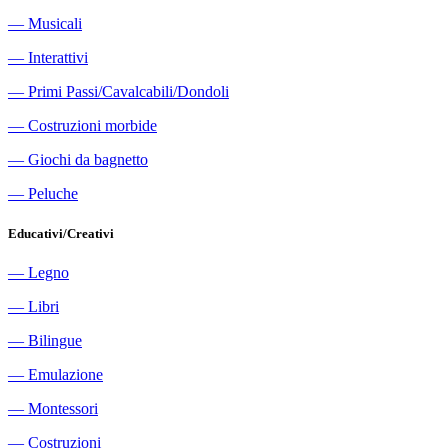
―
Musicali
―
Interattivi
―
Primi Passi/Cavalcabili/Dondoli
―
Costruzioni morbide
―
Giochi da bagnetto
―
Peluche
Educativi/Creativi
―
Legno
―
Libri
―
Bilingue
―
Emulazione
―
Montessori
―
Costruzioni