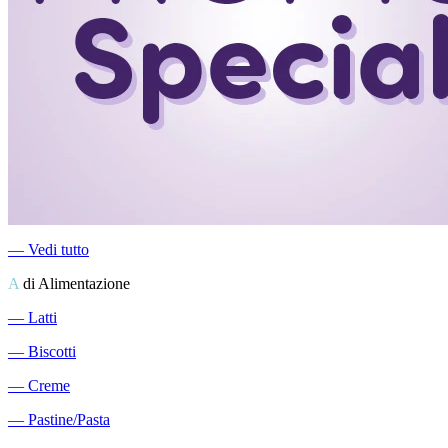
―
Vedi tutto
A
di Alimentazione
―
Latti
―
Biscotti
―
Creme
―
Pastine/Pasta