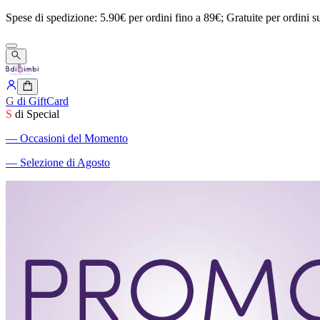
Spese
di
spedizione:
5.90€
per
ordini
fino
a
89€;
Gratuite
per
ordini
s
G
di GiftCard
S
di Special
―
Occasioni del Momento
―
Selezione di Agosto