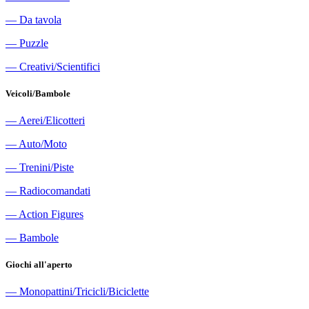
―
Da tavola
―
Puzzle
―
Creativi/Scientifici
Veicoli/Bambole
―
Aerei/Elicotteri
―
Auto/Moto
―
Trenini/Piste
―
Radiocomandati
―
Action Figures
―
Bambole
Giochi all'aperto
―
Monopattini/Tricicli/Biciclette