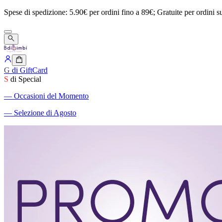
Spese
di
spedizione:
5.90€
per
ordini
fino
a
89€;
Gratuite
per
ordini
s
G
di GiftCard
S
di Special
―
Occasioni del Momento
―
Selezione di Agosto