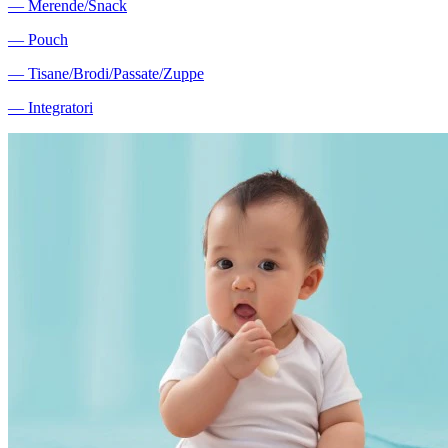
―
Merende/Snack
―
Pouch
―
Tisane/Brodi/Passate/Zuppe
―
Integratori