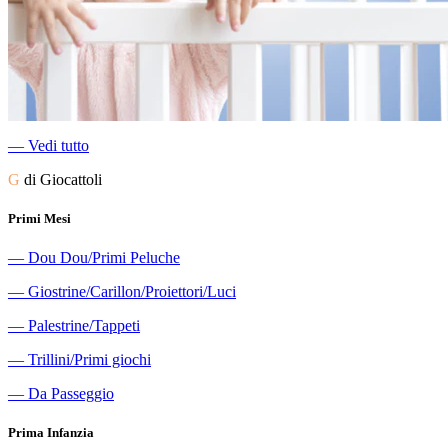
―
Vedi tutto
G
di Giocattoli
Primi Mesi
―
Dou Dou/Primi Peluche
―
Giostrine/Carillon/Proiettori/Luci
―
Palestrine/Tappeti
―
Trillini/Primi giochi
―
Da Passeggio
Prima Infanzia