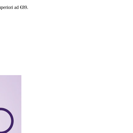
uperiori
ad
€89.