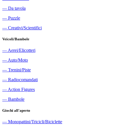
―
Da tavola
―
Puzzle
―
Creativi/Scientifici
Veicoli/Bambole
―
Aerei/Elicotteri
―
Auto/Moto
―
Trenini/Piste
―
Radiocomandati
―
Action Figures
―
Bambole
Giochi all'aperto
―
Monopattini/Tricicli/Biciclette