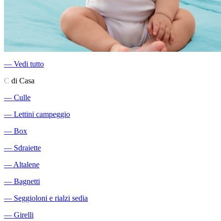
―
Vedi tutto
C
di Casa
―
Culle
―
Lettini campeggio
―
Box
―
Sdraiette
―
Altalene
―
Bagnetti
―
Seggioloni e rialzi sedia
―
Girelli