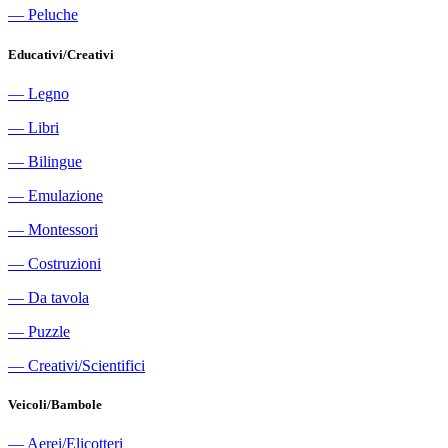
―
Peluche
Educativi/Creativi
―
Legno
―
Libri
―
Bilingue
―
Emulazione
―
Montessori
―
Costruzioni
―
Da tavola
―
Puzzle
―
Creativi/Scientifici
Veicoli/Bambole
―
Aerei/Elicotteri