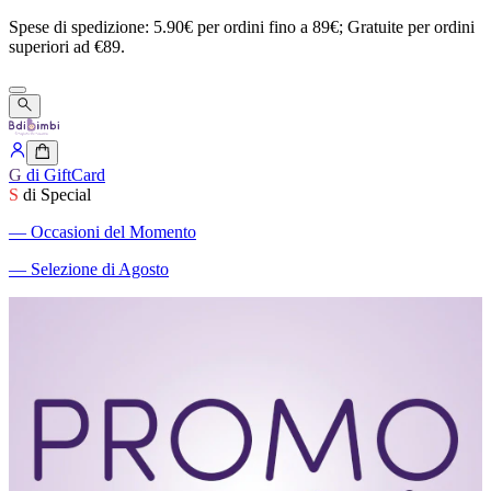
Spese
di
spedizione:
5.90€
per
ordini
fino
a
89€;
Gratuite
per
ordini
superiori
ad
€89.
G
di GiftCard
S
di Special
―
Occasioni del Momento
―
Selezione di Agosto