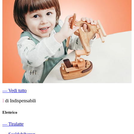
―
Vedi tutto
I
di Indispensabili
Elettrico
―
Tiralatte