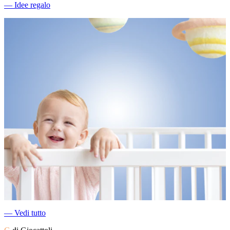
―
Idee regalo
―
Vedi tutto