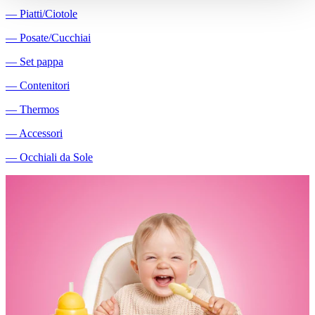
―
Piatti/Ciotole
―
Posate/Cucchiai
―
Set pappa
―
Contenitori
―
Thermos
―
Accessori
―
Occhiali da Sole