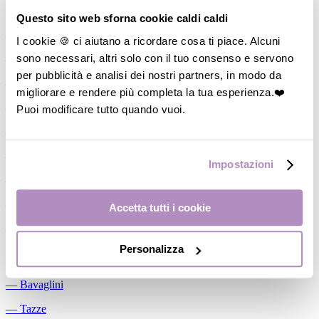
Allattamento
Questo sito web sforna cookie caldi caldi
―
Cuscini allattamento
I cookie 🍪 ci aiutano a ricordare cosa ti piace. Alcuni
sono necessari, altri solo con il tuo consenso e servono
―
Biberon
per pubblicità e analisi dei nostri partners, in modo da
―
Tettarelle
migliorare e rendere più completa la tua esperienza.❤️
―
Succhietti
Puoi modificare tutto quando vuoi.
―
Portasucchietti/Clip/Catenelle
―
Tiralatte Manuali
Impostazioni
―
Dosalatte
―
Conservalatte Materno
Accetta tutti i cookie
―
Massaggiagengive
Personalizza
Pappa
―
Bavaglini
―
Tazze