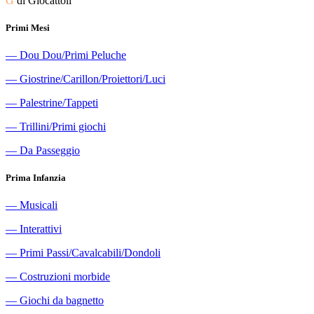
G
di Giocattoli
Primi Mesi
―
Dou Dou/Primi Peluche
―
Giostrine/Carillon/Proiettori/Luci
―
Palestrine/Tappeti
―
Trillini/Primi giochi
―
Da Passeggio
Prima Infanzia
―
Musicali
―
Interattivi
―
Primi Passi/Cavalcabili/Dondoli
―
Costruzioni morbide
―
Giochi da bagnetto