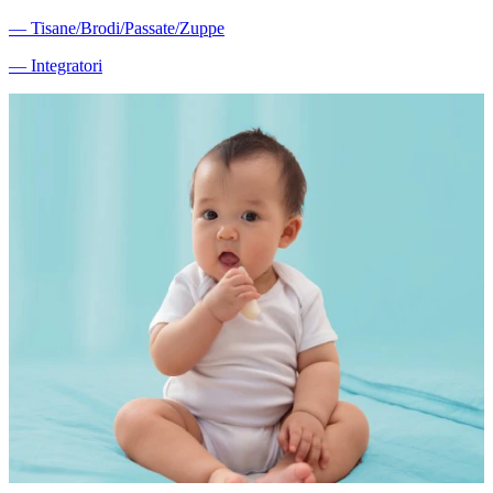
―
Tisane/Brodi/Passate/Zuppe
―
Integratori