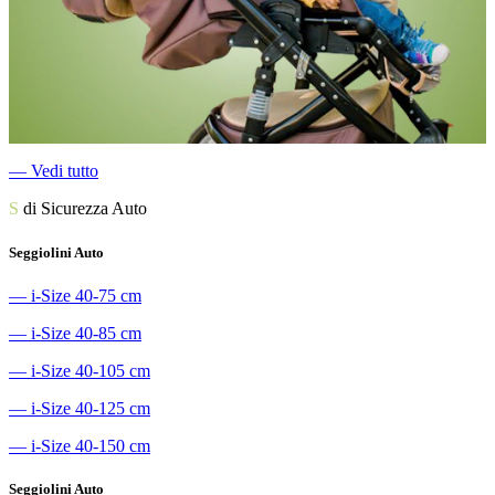
―
Vedi tutto
S
di Sicurezza Auto
Seggiolini Auto
―
i-Size 40-75 cm
―
i-Size 40-85 cm
―
i-Size 40-105 cm
―
i-Size 40-125 cm
―
i-Size 40-150 cm
Seggiolini Auto