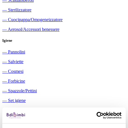
―
Scaldabiberon
―
Sterilizzatore
―
Cuocipappa/Omogeneizzatore
―
Aerosol/Accessori benessere
Igiene
―
Pannolini
―
Salviette
―
Cosmesi
―
Forbicine
―
Spazzole/Pettini
―
Set igiene
―
Igiene orale
―
Aspiratori nasali manuali