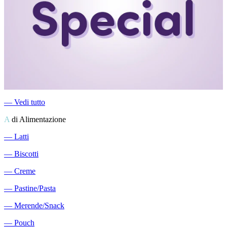
―
Vedi tutto
A
di Alimentazione
―
Latti
―
Biscotti
―
Creme
―
Pastine/Pasta
―
Merende/Snack
―
Pouch