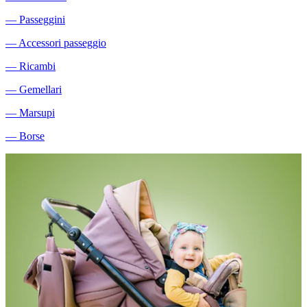
―
Passeggini
―
Accessori passeggio
―
Ricambi
―
Gemellari
―
Marsupi
―
Borse