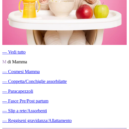
―
Vedi tutto
M
di Mamma
―
Cosmesi Mamma
―
Coppetta/Conchiglie assorbilatte
―
Paracapezzoli
―
Fasce Pre/Post partum
―
Slip a rete/Assorbenti
―
Reggiseni gravidanza/Allattamento