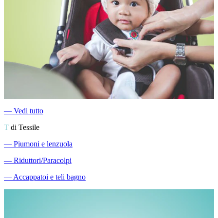
―
Vedi tutto
T
di Tessile
―
Piumoni e lenzuola
―
Riduttori/Paracolpi
―
Accappatoi e teli bagno