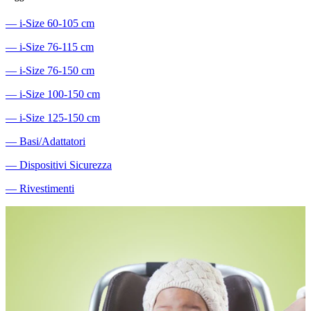
―
i-Size 60-105 cm
―
i-Size 76-115 cm
―
i-Size 76-150 cm
―
i-Size 100-150 cm
―
i-Size 125-150 cm
―
Basi/Adattatori
―
Dispositivi Sicurezza
―
Rivestimenti