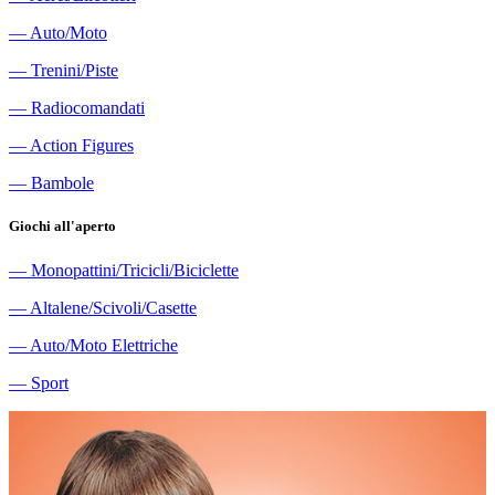
―
Auto/Moto
―
Trenini/Piste
―
Radiocomandati
―
Action Figures
―
Bambole
Giochi all'aperto
―
Monopattini/Tricicli/Biciclette
―
Altalene/Scivoli/Casette
―
Auto/Moto Elettriche
―
Sport