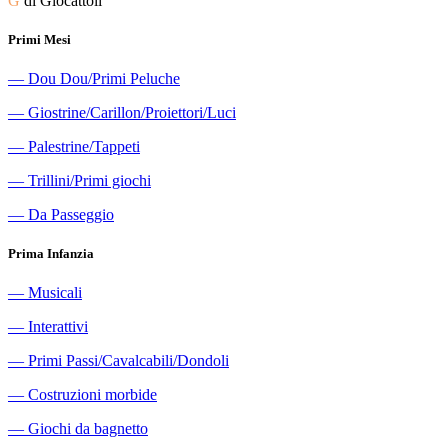
G
di Giocattoli
Primi Mesi
―
Dou Dou/Primi Peluche
―
Giostrine/Carillon/Proiettori/Luci
―
Palestrine/Tappeti
―
Trillini/Primi giochi
―
Da Passeggio
Prima Infanzia
―
Musicali
―
Interattivi
―
Primi Passi/Cavalcabili/Dondoli
―
Costruzioni morbide
―
Giochi da bagnetto