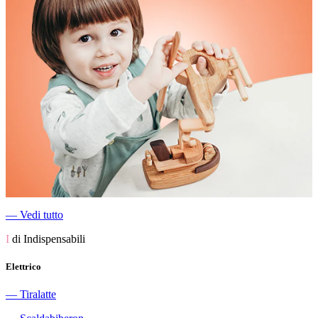
―
Vedi tutto
I
di Indispensabili
Elettrico
―
Tiralatte