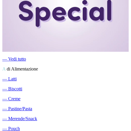
―
Vedi tutto
A
di Alimentazione
―
Latti
―
Biscotti
―
Creme
―
Pastine/Pasta
―
Merende/Snack
―
Pouch