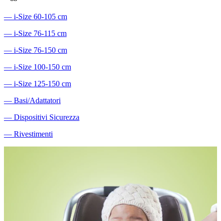
―
i-Size 60-105 cm
―
i-Size 76-115 cm
―
i-Size 76-150 cm
―
i-Size 100-150 cm
―
i-Size 125-150 cm
―
Basi/Adattatori
―
Dispositivi Sicurezza
―
Rivestimenti