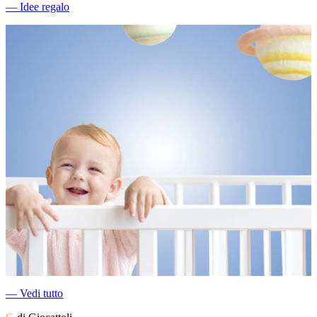
―
Idee regalo
―
Vedi tutto