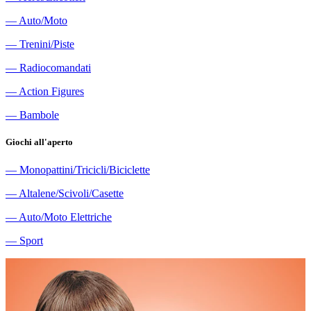
―
Auto/Moto
―
Trenini/Piste
―
Radiocomandati
―
Action Figures
―
Bambole
Giochi all'aperto
―
Monopattini/Tricicli/Biciclette
―
Altalene/Scivoli/Casette
―
Auto/Moto Elettriche
―
Sport