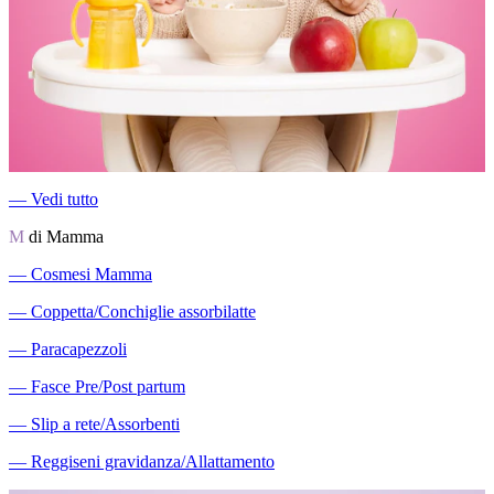
―
Vedi tutto
M
di Mamma
―
Cosmesi Mamma
―
Coppetta/Conchiglie assorbilatte
―
Paracapezzoli
―
Fasce Pre/Post partum
―
Slip a rete/Assorbenti
―
Reggiseni gravidanza/Allattamento