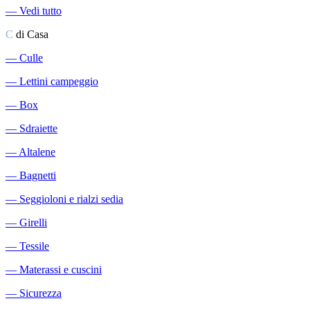
―
Vedi tutto
C
di Casa
―
Culle
―
Lettini campeggio
―
Box
―
Sdraiette
―
Altalene
―
Bagnetti
―
Seggioloni e rialzi sedia
―
Girelli
―
Tessile
―
Materassi e cuscini
―
Sicurezza