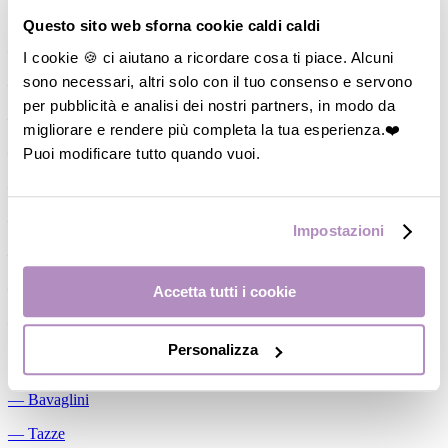
Allattamento
Questo sito web sforna cookie caldi caldi
―
Cuscini allattamento
I cookie 🍪 ci aiutano a ricordare cosa ti piace. Alcuni
sono necessari, altri solo con il tuo consenso e servono
―
Biberon
per pubblicità e analisi dei nostri partners, in modo da
―
Tettarelle
migliorare e rendere più completa la tua esperienza.❤️
―
Succhietti
Puoi modificare tutto quando vuoi.
―
Portasucchietti/Clip/Catenelle
―
Tiralatte Manuali
Impostazioni
―
Dosalatte
―
Conservalatte Materno
Accetta tutti i cookie
―
Massaggiagengive
Personalizza
Pappa
―
Bavaglini
―
Tazze