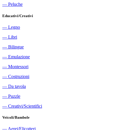
―
Peluche
Educativi/Creativi
―
Legno
―
Libri
―
Bilingue
―
Emulazione
―
Montessori
―
Costruzioni
―
Da tavola
―
Puzzle
―
Creativi/Scientifici
Veicoli/Bambole
―
Aerei/Elicotteri