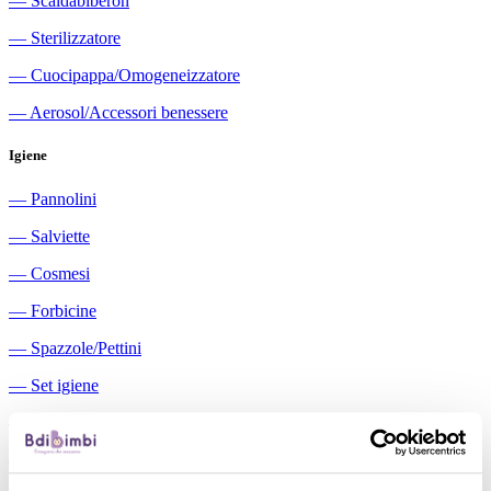
―
Scaldabiberon
―
Sterilizzatore
―
Cuocipappa/Omogeneizzatore
―
Aerosol/Accessori benessere
Igiene
―
Pannolini
―
Salviette
―
Cosmesi
―
Forbicine
―
Spazzole/Pettini
―
Set igiene
―
Igiene orale
―
Aspiratori nasali manuali