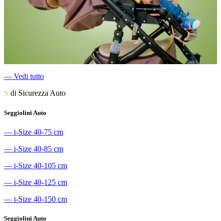
―
Vedi tutto
S
di Sicurezza Auto
Seggiolini Auto
―
i-Size 40-75 cm
―
i-Size 40-85 cm
―
i-Size 40-105 cm
―
i-Size 40-125 cm
―
i-Size 40-150 cm
Seggiolini Auto