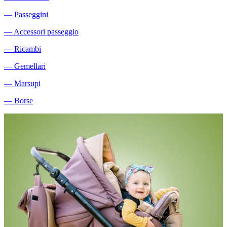
―
Passeggini
―
Accessori passeggio
―
Ricambi
―
Gemellari
―
Marsupi
―
Borse