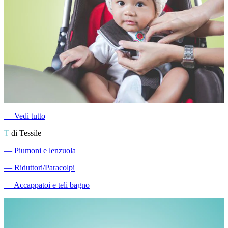
―
Vedi tutto
T
di Tessile
―
Piumoni e lenzuola
―
Riduttori/Paracolpi
―
Accappatoi e teli bagno