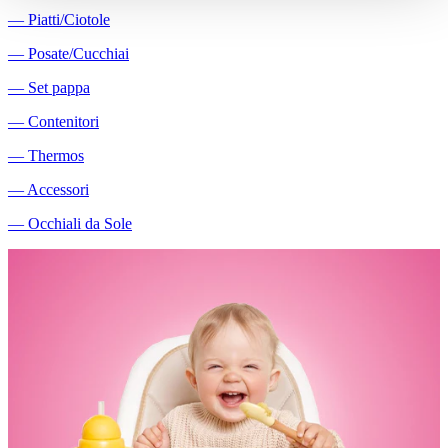
―
Piatti/Ciotole
―
Posate/Cucchiai
―
Set pappa
―
Contenitori
―
Thermos
―
Accessori
―
Occhiali da Sole