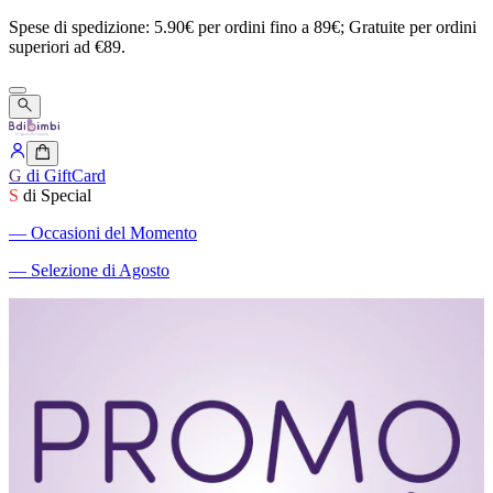
Spese
di
spedizione:
5.90€
per
ordini
fino
a
89€;
Gratuite
per
ordini
superiori
ad
€89.
G
di GiftCard
S
di Special
―
Occasioni del Momento
―
Selezione di Agosto