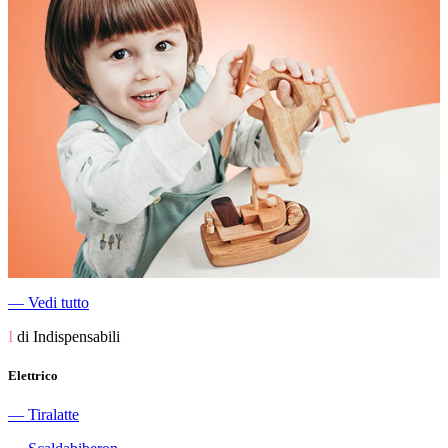
―
Vedi tutto
I
di Indispensabili
Elettrico
―
Tiralatte