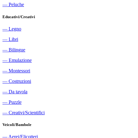
―
Peluche
Educativi/Creativi
―
Legno
―
Libri
―
Bilingue
―
Emulazione
―
Montessori
―
Costruzioni
―
Da tavola
―
Puzzle
―
Creativi/Scientifici
Veicoli/Bambole
―
Aerei/Elicotteri