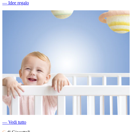
―
Idee regalo
―
Vedi tutto