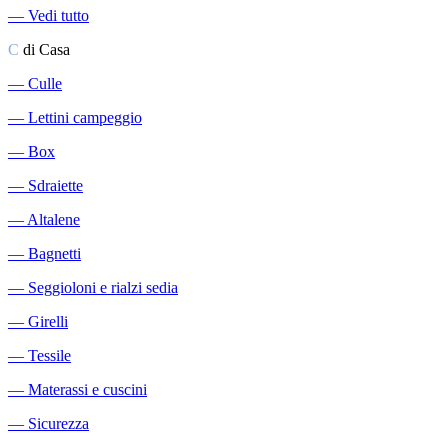
―
Vedi tutto
C
di Casa
―
Culle
―
Lettini campeggio
―
Box
―
Sdraiette
―
Altalene
―
Bagnetti
―
Seggioloni e rialzi sedia
―
Girelli
―
Tessile
―
Materassi e cuscini
―
Sicurezza