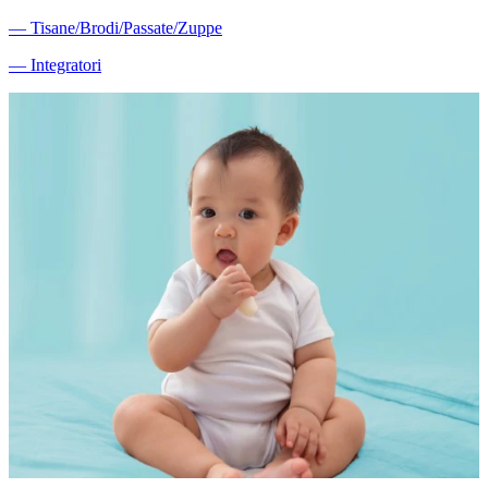
―
Tisane/Brodi/Passate/Zuppe
―
Integratori