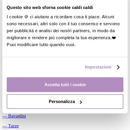
Allattamento
Questo sito web sforna cookie caldi caldi
―
Cuscini allattamento
I cookie 🍪 ci aiutano a ricordare cosa ti piace. Alcuni
sono necessari, altri solo con il tuo consenso e servono
―
Biberon
per pubblicità e analisi dei nostri partners, in modo da
―
Tettarelle
migliorare e rendere più completa la tua esperienza.❤️
―
Succhietti
Puoi modificare tutto quando vuoi.
―
Portasucchietti/Clip/Catenelle
―
Tiralatte Manuali
Impostazioni
―
Dosalatte
―
Conservalatte Materno
Accetta tutti i cookie
―
Massaggiagengive
Personalizza
Pappa
―
Bavaglini
―
Tazze