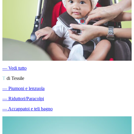
―
Vedi tutto
T
di Tessile
―
Piumoni e lenzuola
―
Riduttori/Paracolpi
―
Accappatoi e teli bagno