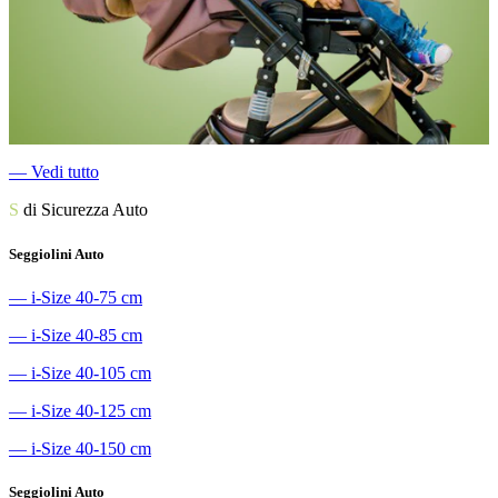
―
Vedi tutto
S
di Sicurezza Auto
Seggiolini Auto
―
i-Size 40-75 cm
―
i-Size 40-85 cm
―
i-Size 40-105 cm
―
i-Size 40-125 cm
―
i-Size 40-150 cm
Seggiolini Auto