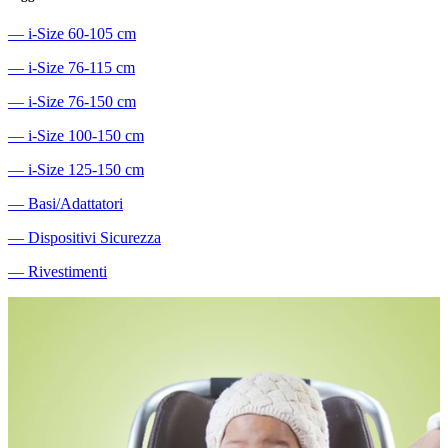
―
i-Size 60-105 cm
―
i-Size 76-115 cm
―
i-Size 76-150 cm
―
i-Size 100-150 cm
―
i-Size 125-150 cm
―
Basi/Adattatori
―
Dispositivi Sicurezza
―
Rivestimenti