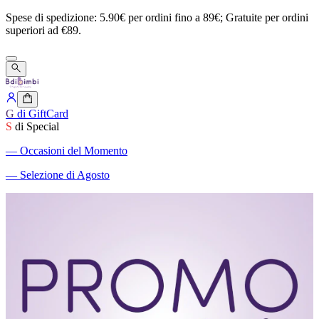
Spese
di
spedizione:
5.90€
per
ordini
fino
a
89€;
Gratuite
per
ordini
superiori
ad
€89.
G
di GiftCard
S
di Special
―
Occasioni del Momento
―
Selezione di Agosto