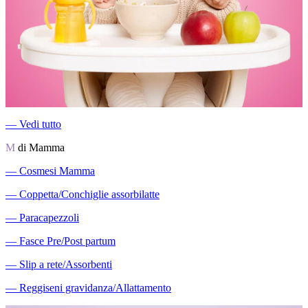
―
Vedi tutto
M
di Mamma
―
Cosmesi Mamma
―
Coppetta/Conchiglie assorbilatte
―
Paracapezzoli
―
Fasce Pre/Post partum
―
Slip a rete/Assorbenti
―
Reggiseni gravidanza/Allattamento