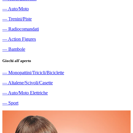
―
Auto/Moto
―
Trenini/Piste
―
Radiocomandati
―
Action Figures
―
Bambole
Giochi all'aperto
―
Monopattini/Tricicli/Biciclette
―
Altalene/Scivoli/Casette
―
Auto/Moto Elettriche
―
Sport