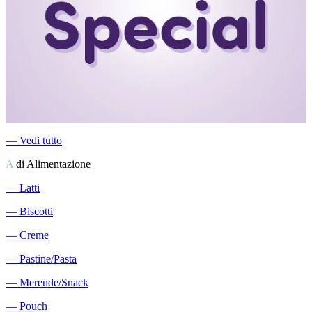
―
Vedi tutto
A
di Alimentazione
―
Latti
―
Biscotti
―
Creme
―
Pastine/Pasta
―
Merende/Snack
―
Pouch