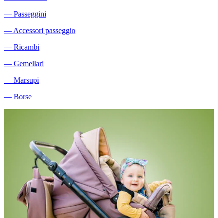
―
Passeggini
―
Accessori passeggio
―
Ricambi
―
Gemellari
―
Marsupi
―
Borse