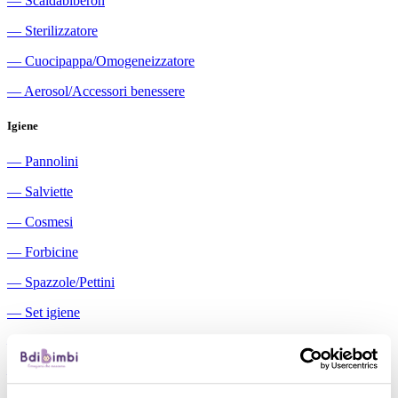
―
Scaldabiberon
―
Sterilizzatore
―
Cuocipappa/Omogeneizzatore
―
Aerosol/Accessori benessere
Igiene
―
Pannolini
―
Salviette
―
Cosmesi
―
Forbicine
―
Spazzole/Pettini
―
Set igiene
―
Igiene orale
―
Aspiratori nasali manuali