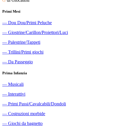
G
di Giocattoli
Primi Mesi
―
Dou Dou/Primi Peluche
―
Giostrine/Carillon/Proiettori/Luci
―
Palestrine/Tappeti
―
Trillini/Primi giochi
―
Da Passeggio
Prima Infanzia
―
Musicali
―
Interattivi
―
Primi Passi/Cavalcabili/Dondoli
―
Costruzioni morbide
―
Giochi da bagnetto