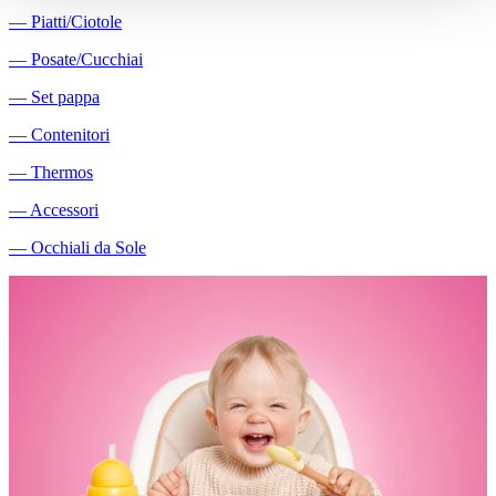
―
Piatti/Ciotole
―
Posate/Cucchiai
―
Set pappa
―
Contenitori
―
Thermos
―
Accessori
―
Occhiali da Sole