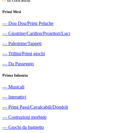
G
di Giocattoli
Primi Mesi
―
Dou Dou/Primi Peluche
―
Giostrine/Carillon/Proiettori/Luci
―
Palestrine/Tappeti
―
Trillini/Primi giochi
―
Da Passeggio
Prima Infanzia
―
Musicali
―
Interattivi
―
Primi Passi/Cavalcabili/Dondoli
―
Costruzioni morbide
―
Giochi da bagnetto