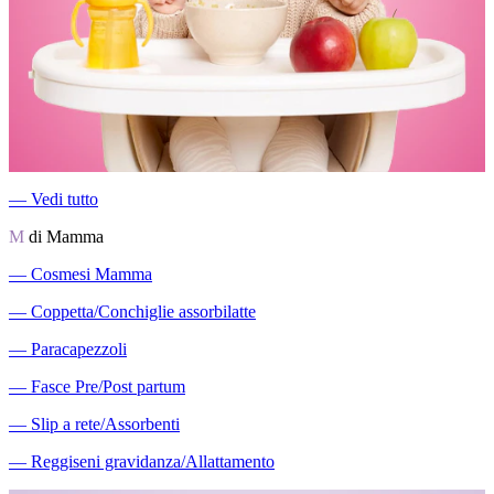
―
Vedi tutto
M
di Mamma
―
Cosmesi Mamma
―
Coppetta/Conchiglie assorbilatte
―
Paracapezzoli
―
Fasce Pre/Post partum
―
Slip a rete/Assorbenti
―
Reggiseni gravidanza/Allattamento