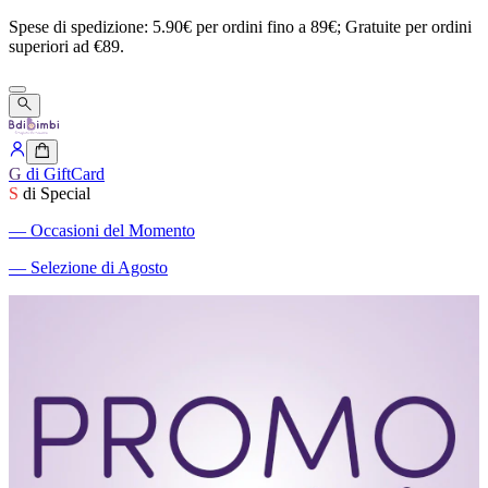
Spese
di
spedizione:
5.90€
per
ordini
fino
a
89€;
Gratuite
per
ordini
superiori
ad
€89.
G
di GiftCard
S
di Special
―
Occasioni del Momento
―
Selezione di Agosto