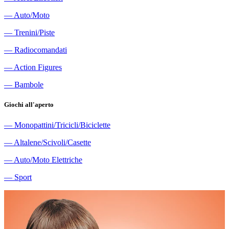
―
Auto/Moto
―
Trenini/Piste
―
Radiocomandati
―
Action Figures
―
Bambole
Giochi all'aperto
―
Monopattini/Tricicli/Biciclette
―
Altalene/Scivoli/Casette
―
Auto/Moto Elettriche
―
Sport