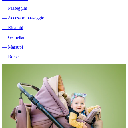
―
Passeggini
―
Accessori passeggio
―
Ricambi
―
Gemellari
―
Marsupi
―
Borse