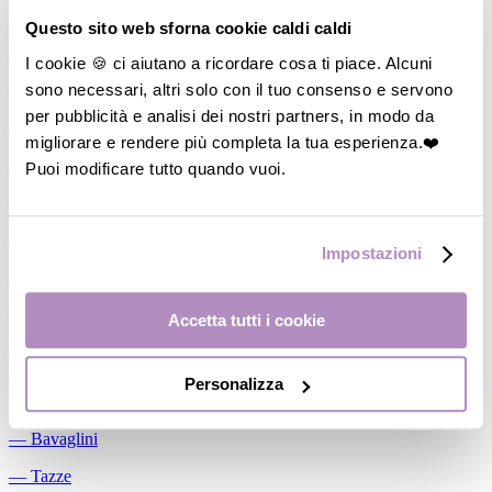
Allattamento
Questo sito web sforna cookie caldi caldi
―
Cuscini allattamento
I cookie 🍪 ci aiutano a ricordare cosa ti piace. Alcuni
sono necessari, altri solo con il tuo consenso e servono
―
Biberon
per pubblicità e analisi dei nostri partners, in modo da
―
Tettarelle
migliorare e rendere più completa la tua esperienza.❤️
―
Succhietti
Puoi modificare tutto quando vuoi.
―
Portasucchietti/Clip/Catenelle
―
Tiralatte Manuali
Impostazioni
―
Dosalatte
―
Conservalatte Materno
Accetta tutti i cookie
―
Massaggiagengive
Personalizza
Pappa
―
Bavaglini
―
Tazze