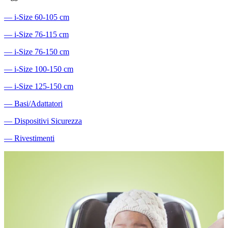
―
i-Size 60-105 cm
―
i-Size 76-115 cm
―
i-Size 76-150 cm
―
i-Size 100-150 cm
―
i-Size 125-150 cm
―
Basi/Adattatori
―
Dispositivi Sicurezza
―
Rivestimenti