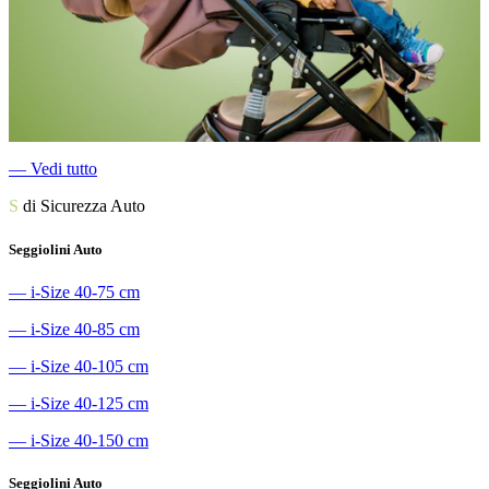
―
Vedi tutto
S
di Sicurezza Auto
Seggiolini Auto
―
i-Size 40-75 cm
―
i-Size 40-85 cm
―
i-Size 40-105 cm
―
i-Size 40-125 cm
―
i-Size 40-150 cm
Seggiolini Auto