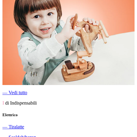
―
Vedi tutto
I
di Indispensabili
Elettrico
―
Tiralatte