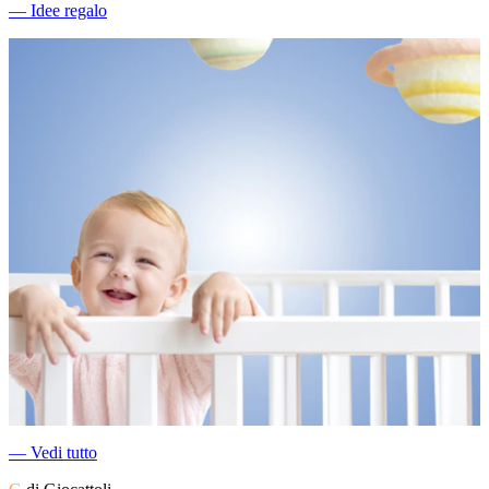
―
Idee regalo
―
Vedi tutto