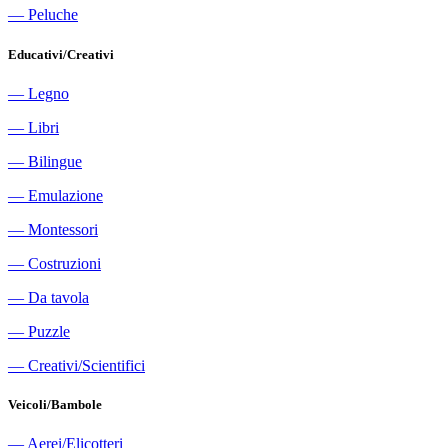
―
Peluche
Educativi/Creativi
―
Legno
―
Libri
―
Bilingue
―
Emulazione
―
Montessori
―
Costruzioni
―
Da tavola
―
Puzzle
―
Creativi/Scientifici
Veicoli/Bambole
―
Aerei/Elicotteri