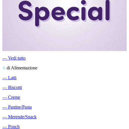
―
Vedi tutto
A
di Alimentazione
―
Latti
―
Biscotti
―
Creme
―
Pastine/Pasta
―
Merende/Snack
―
Pouch