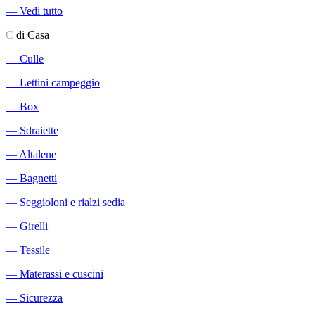
―
Vedi tutto
C
di Casa
―
Culle
―
Lettini campeggio
―
Box
―
Sdraiette
―
Altalene
―
Bagnetti
―
Seggioloni e rialzi sedia
―
Girelli
―
Tessile
―
Materassi e cuscini
―
Sicurezza