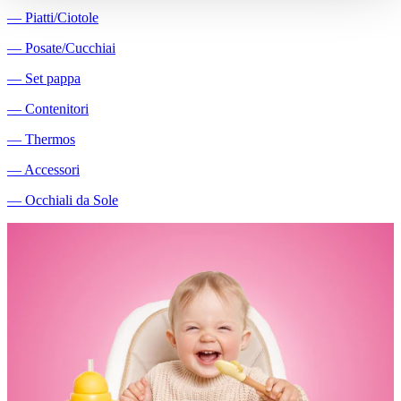
―
Piatti/Ciotole
―
Posate/Cucchiai
―
Set pappa
―
Contenitori
―
Thermos
―
Accessori
―
Occhiali da Sole