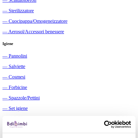
―
Scaldabiberon
―
Sterilizzatore
―
Cuocipappa/Omogeneizzatore
―
Aerosol/Accessori benessere
Igiene
―
Pannolini
―
Salviette
―
Cosmesi
―
Forbicine
―
Spazzole/Pettini
―
Set igiene
―
Igiene orale
―
Aspiratori nasali manuali