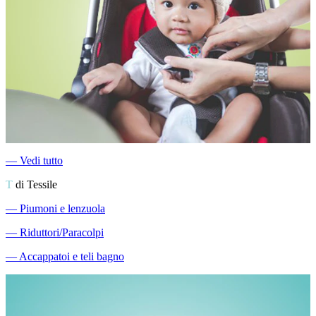
―
Vedi tutto
T
di Tessile
―
Piumoni e lenzuola
―
Riduttori/Paracolpi
―
Accappatoi e teli bagno