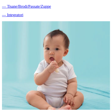
―
Tisane/Brodi/Passate/Zuppe
―
Integratori