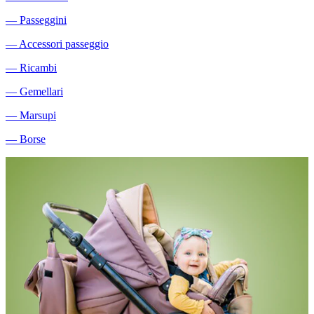
―
Passeggini
―
Accessori passeggio
―
Ricambi
―
Gemellari
―
Marsupi
―
Borse