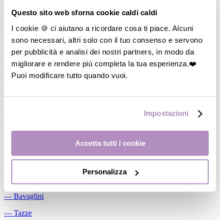
Allattamento
Questo sito web sforna cookie caldi caldi
―
Cuscini allattamento
I cookie 🍪 ci aiutano a ricordare cosa ti piace. Alcuni
sono necessari, altri solo con il tuo consenso e servono
―
Biberon
per pubblicità e analisi dei nostri partners, in modo da
―
Tettarelle
migliorare e rendere più completa la tua esperienza.❤️
―
Succhietti
Puoi modificare tutto quando vuoi.
―
Portasucchietti/Clip/Catenelle
―
Tiralatte Manuali
Impostazioni
―
Dosalatte
―
Conservalatte Materno
Accetta tutti i cookie
―
Massaggiagengive
Personalizza
Pappa
―
Bavaglini
―
Tazze