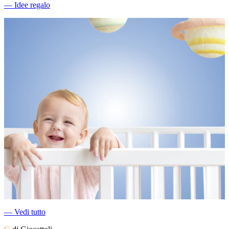
―
Idee regalo
―
Vedi tutto