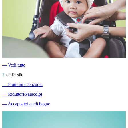
―
Vedi tutto
T
di Tessile
―
Piumoni e lenzuola
―
Riduttori/Paracolpi
―
Accappatoi e teli bagno