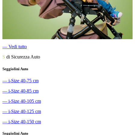
―
Vedi tutto
S
di Sicurezza Auto
Seggiolini Auto
―
i-Size 40-75 cm
―
i-Size 40-85 cm
―
i-Size 40-105 cm
―
i-Size 40-125 cm
―
i-Size 40-150 cm
Seggiolini Auto