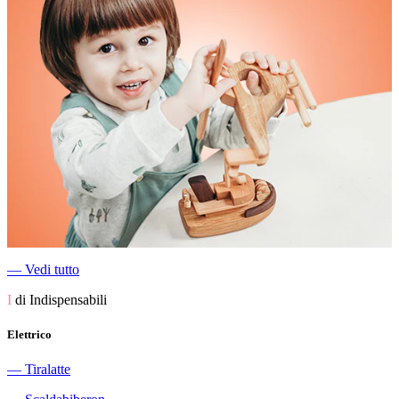
―
Vedi tutto
I
di Indispensabili
Elettrico
―
Tiralatte