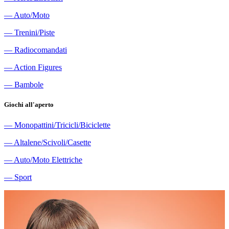
―
Auto/Moto
―
Trenini/Piste
―
Radiocomandati
―
Action Figures
―
Bambole
Giochi all'aperto
―
Monopattini/Tricicli/Biciclette
―
Altalene/Scivoli/Casette
―
Auto/Moto Elettriche
―
Sport