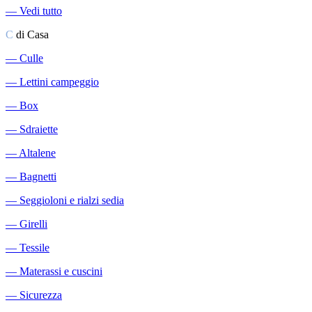
―
Vedi tutto
C
di Casa
―
Culle
―
Lettini campeggio
―
Box
―
Sdraiette
―
Altalene
―
Bagnetti
―
Seggioloni e rialzi sedia
―
Girelli
―
Tessile
―
Materassi e cuscini
―
Sicurezza