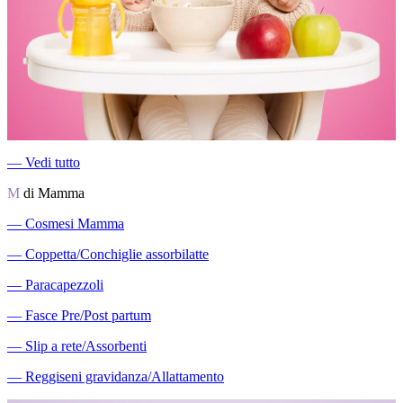
―
Vedi tutto
M
di Mamma
―
Cosmesi Mamma
―
Coppetta/Conchiglie assorbilatte
―
Paracapezzoli
―
Fasce Pre/Post partum
―
Slip a rete/Assorbenti
―
Reggiseni gravidanza/Allattamento