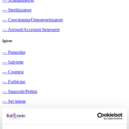
―
Scaldabiberon
―
Sterilizzatore
―
Cuocipappa/Omogeneizzatore
―
Aerosol/Accessori benessere
Igiene
―
Pannolini
―
Salviette
―
Cosmesi
―
Forbicine
―
Spazzole/Pettini
―
Set igiene
―
Igiene orale
―
Aspiratori nasali manuali