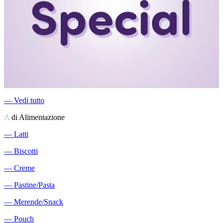
―
Vedi tutto
A
di Alimentazione
―
Latti
―
Biscotti
―
Creme
―
Pastine/Pasta
―
Merende/Snack
―
Pouch