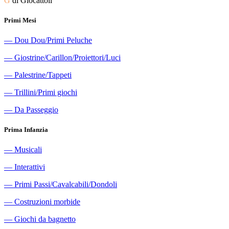
G
di Giocattoli
Primi Mesi
―
Dou Dou/Primi Peluche
―
Giostrine/Carillon/Proiettori/Luci
―
Palestrine/Tappeti
―
Trillini/Primi giochi
―
Da Passeggio
Prima Infanzia
―
Musicali
―
Interattivi
―
Primi Passi/Cavalcabili/Dondoli
―
Costruzioni morbide
―
Giochi da bagnetto