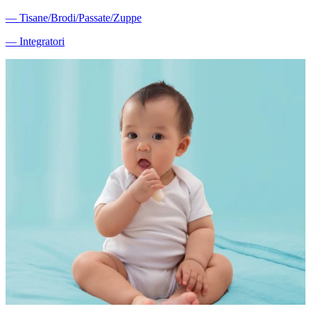
―
Tisane/Brodi/Passate/Zuppe
―
Integratori