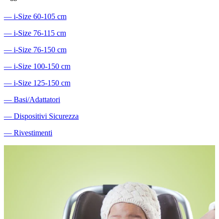
―
i-Size 60-105 cm
―
i-Size 76-115 cm
―
i-Size 76-150 cm
―
i-Size 100-150 cm
―
i-Size 125-150 cm
―
Basi/Adattatori
―
Dispositivi Sicurezza
―
Rivestimenti