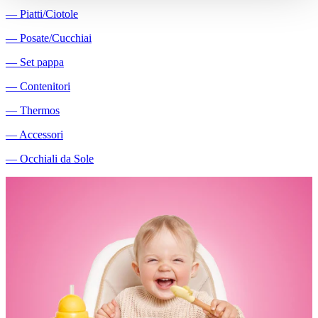
―
Piatti/Ciotole
―
Posate/Cucchiai
―
Set pappa
―
Contenitori
―
Thermos
―
Accessori
―
Occhiali da Sole