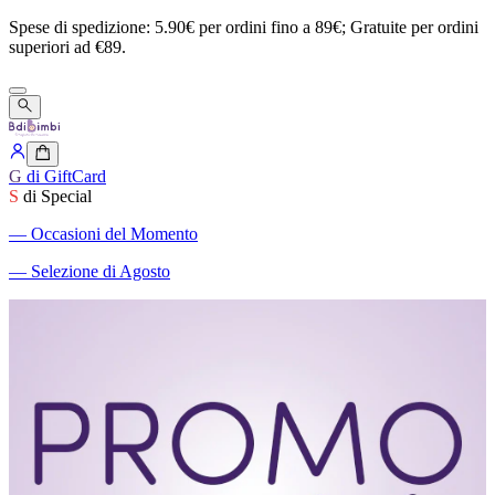
Spese
di
spedizione:
5.90€
per
ordini
fino
a
89€;
Gratuite
per
ordini
superiori
ad
€89.
G
di GiftCard
S
di Special
―
Occasioni del Momento
―
Selezione di Agosto