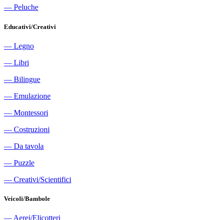
―
Peluche
Educativi/Creativi
―
Legno
―
Libri
―
Bilingue
―
Emulazione
―
Montessori
―
Costruzioni
―
Da tavola
―
Puzzle
―
Creativi/Scientifici
Veicoli/Bambole
―
Aerei/Elicotteri