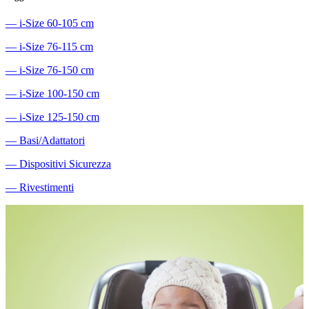
―
i-Size 60-105 cm
―
i-Size 76-115 cm
―
i-Size 76-150 cm
―
i-Size 100-150 cm
―
i-Size 125-150 cm
―
Basi/Adattatori
―
Dispositivi Sicurezza
―
Rivestimenti