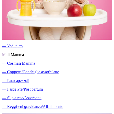
―
Vedi tutto
M
di Mamma
―
Cosmesi Mamma
―
Coppetta/Conchiglie assorbilatte
―
Paracapezzoli
―
Fasce Pre/Post partum
―
Slip a rete/Assorbenti
―
Reggiseni gravidanza/Allattamento