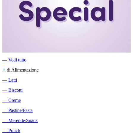
―
Vedi tutto
A
di Alimentazione
―
Latti
―
Biscotti
―
Creme
―
Pastine/Pasta
―
Merende/Snack
―
Pouch