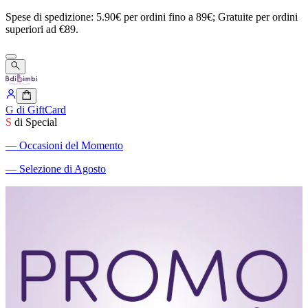
Spese
di
spedizione:
5.90€
per
ordini
fino
a
89€;
Gratuite
per
ordini
superiori
ad
€89.
G
di GiftCard
S
di Special
―
Occasioni del Momento
―
Selezione di Agosto