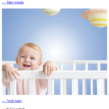
―
Idee regalo
―
Vedi tutto