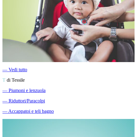
―
Vedi tutto
T
di Tessile
―
Piumoni e lenzuola
―
Riduttori/Paracolpi
―
Accappatoi e teli bagno