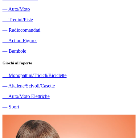
―
Auto/Moto
―
Trenini/Piste
―
Radiocomandati
―
Action Figures
―
Bambole
Giochi all'aperto
―
Monopattini/Tricicli/Biciclette
―
Altalene/Scivoli/Casette
―
Auto/Moto Elettriche
―
Sport