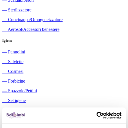
―
Scaldabiberon
―
Sterilizzatore
―
Cuocipappa/Omogeneizzatore
―
Aerosol/Accessori benessere
Igiene
―
Pannolini
―
Salviette
―
Cosmesi
―
Forbicine
―
Spazzole/Pettini
―
Set igiene
―
Igiene orale
―
Aspiratori nasali manuali