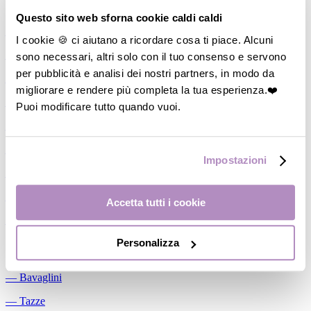
Allattamento
Questo sito web sforna cookie caldi caldi
―
Cuscini allattamento
I cookie 🍪 ci aiutano a ricordare cosa ti piace. Alcuni
sono necessari, altri solo con il tuo consenso e servono
―
Biberon
per pubblicità e analisi dei nostri partners, in modo da
―
Tettarelle
migliorare e rendere più completa la tua esperienza.❤️
―
Succhietti
Puoi modificare tutto quando vuoi.
―
Portasucchietti/Clip/Catenelle
―
Tiralatte Manuali
Impostazioni
―
Dosalatte
―
Conservalatte Materno
Accetta tutti i cookie
―
Massaggiagengive
Personalizza
Pappa
―
Bavaglini
―
Tazze