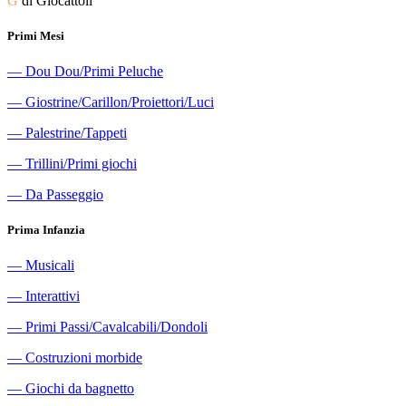
G
di Giocattoli
Primi Mesi
―
Dou Dou/Primi Peluche
―
Giostrine/Carillon/Proiettori/Luci
―
Palestrine/Tappeti
―
Trillini/Primi giochi
―
Da Passeggio
Prima Infanzia
―
Musicali
―
Interattivi
―
Primi Passi/Cavalcabili/Dondoli
―
Costruzioni morbide
―
Giochi da bagnetto