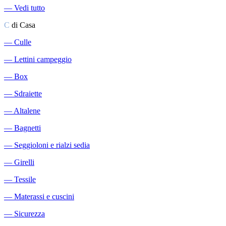
―
Vedi tutto
C
di Casa
―
Culle
―
Lettini campeggio
―
Box
―
Sdraiette
―
Altalene
―
Bagnetti
―
Seggioloni e rialzi sedia
―
Girelli
―
Tessile
―
Materassi e cuscini
―
Sicurezza