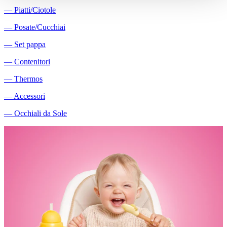
―
Piatti/Ciotole
―
Posate/Cucchiai
―
Set pappa
―
Contenitori
―
Thermos
―
Accessori
―
Occhiali da Sole