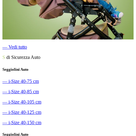
―
Vedi tutto
S
di Sicurezza Auto
Seggiolini Auto
―
i-Size 40-75 cm
―
i-Size 40-85 cm
―
i-Size 40-105 cm
―
i-Size 40-125 cm
―
i-Size 40-150 cm
Seggiolini Auto