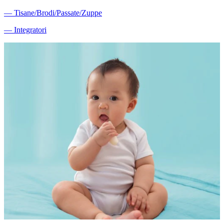
―
Tisane/Brodi/Passate/Zuppe
―
Integratori