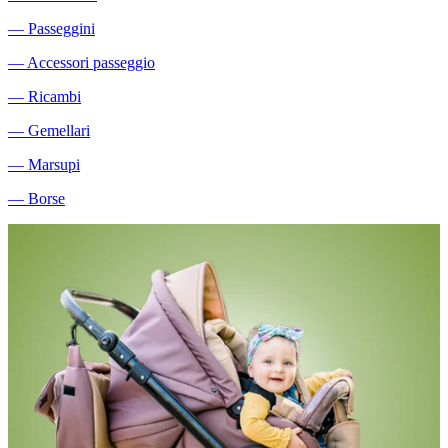
―
Passeggini
―
Accessori passeggio
―
Ricambi
―
Gemellari
―
Marsupi
―
Borse