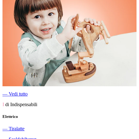
―
Vedi tutto
I
di Indispensabili
Elettrico
―
Tiralatte