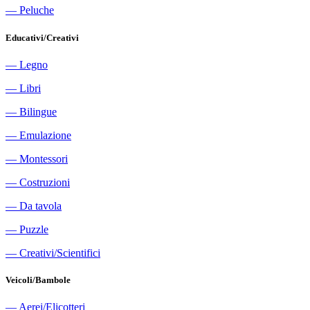
―
Peluche
Educativi/Creativi
―
Legno
―
Libri
―
Bilingue
―
Emulazione
―
Montessori
―
Costruzioni
―
Da tavola
―
Puzzle
―
Creativi/Scientifici
Veicoli/Bambole
―
Aerei/Elicotteri