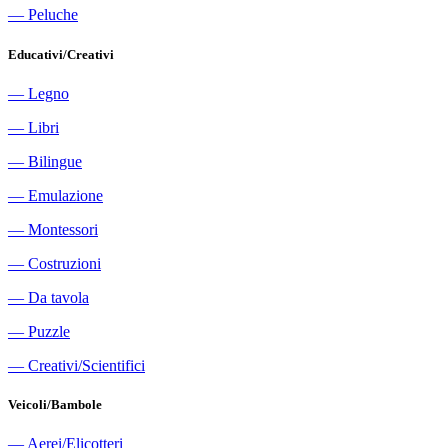
―
Peluche
Educativi/Creativi
―
Legno
―
Libri
―
Bilingue
―
Emulazione
―
Montessori
―
Costruzioni
―
Da tavola
―
Puzzle
―
Creativi/Scientifici
Veicoli/Bambole
―
Aerei/Elicotteri