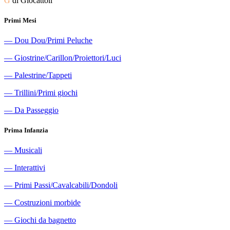
G
di Giocattoli
Primi Mesi
―
Dou Dou/Primi Peluche
―
Giostrine/Carillon/Proiettori/Luci
―
Palestrine/Tappeti
―
Trillini/Primi giochi
―
Da Passeggio
Prima Infanzia
―
Musicali
―
Interattivi
―
Primi Passi/Cavalcabili/Dondoli
―
Costruzioni morbide
―
Giochi da bagnetto