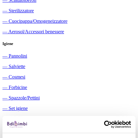
―
Scaldabiberon
―
Sterilizzatore
―
Cuocipappa/Omogeneizzatore
―
Aerosol/Accessori benessere
Igiene
―
Pannolini
―
Salviette
―
Cosmesi
―
Forbicine
―
Spazzole/Pettini
―
Set igiene
―
Igiene orale
―
Aspiratori nasali manuali