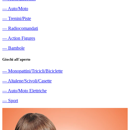
―
Auto/Moto
―
Trenini/Piste
―
Radiocomandati
―
Action Figures
―
Bambole
Giochi all'aperto
―
Monopattini/Tricicli/Biciclette
―
Altalene/Scivoli/Casette
―
Auto/Moto Elettriche
―
Sport