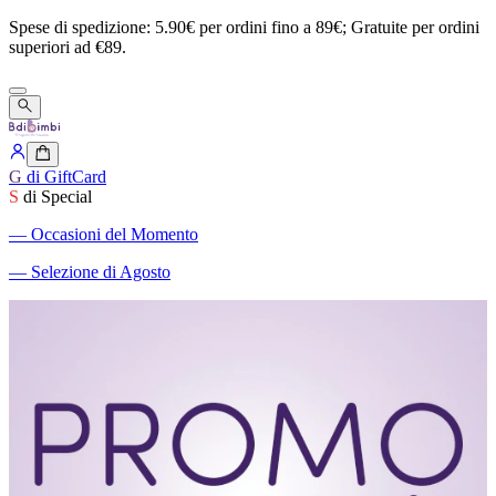
Spese
di
spedizione:
5.90€
per
ordini
fino
a
89€;
Gratuite
per
ordini
superiori
ad
€89.
G
di GiftCard
S
di Special
―
Occasioni del Momento
―
Selezione di Agosto