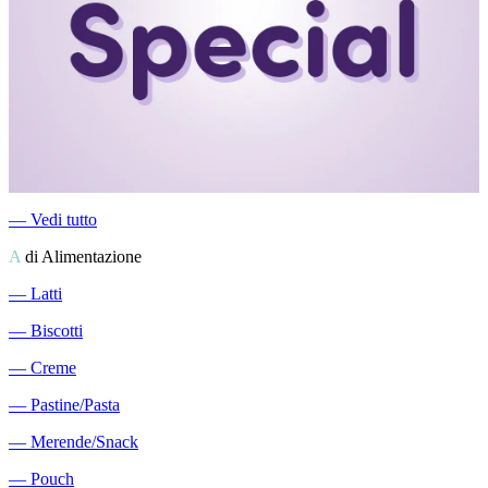
―
Vedi tutto
A
di Alimentazione
―
Latti
―
Biscotti
―
Creme
―
Pastine/Pasta
―
Merende/Snack
―
Pouch