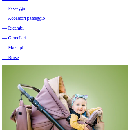
―
Passeggini
―
Accessori passeggio
―
Ricambi
―
Gemellari
―
Marsupi
―
Borse