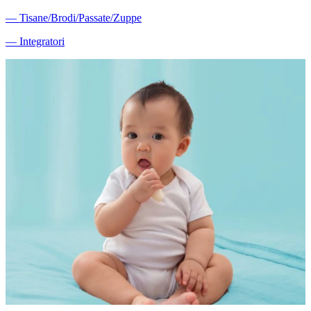
―
Tisane/Brodi/Passate/Zuppe
―
Integratori