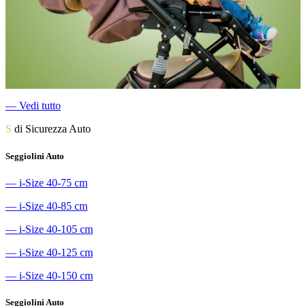
―
Vedi tutto
S
di Sicurezza Auto
Seggiolini Auto
―
i-Size 40-75 cm
―
i-Size 40-85 cm
―
i-Size 40-105 cm
―
i-Size 40-125 cm
―
i-Size 40-150 cm
Seggiolini Auto