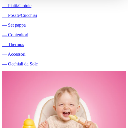
―
Piatti/Ciotole
―
Posate/Cucchiai
―
Set pappa
―
Contenitori
―
Thermos
―
Accessori
―
Occhiali da Sole