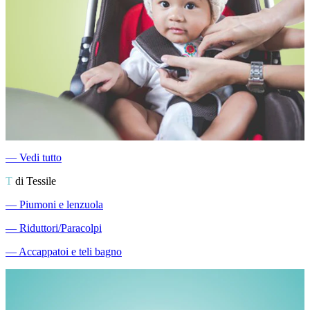
―
Vedi tutto
T
di Tessile
―
Piumoni e lenzuola
―
Riduttori/Paracolpi
―
Accappatoi e teli bagno