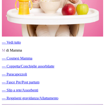
―
Vedi tutto
M
di Mamma
―
Cosmesi Mamma
―
Coppetta/Conchiglie assorbilatte
―
Paracapezzoli
―
Fasce Pre/Post partum
―
Slip a rete/Assorbenti
―
Reggiseni gravidanza/Allattamento