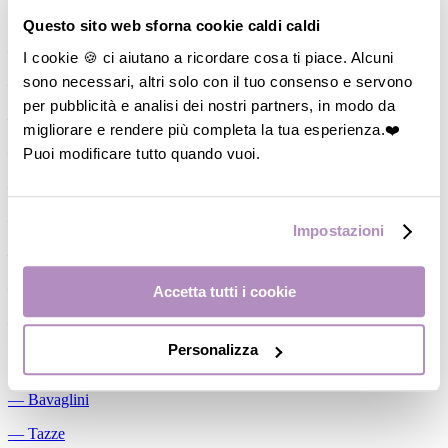
Allattamento
Questo sito web sforna cookie caldi caldi
―
Cuscini allattamento
I cookie 🍪 ci aiutano a ricordare cosa ti piace. Alcuni
sono necessari, altri solo con il tuo consenso e servono
―
Biberon
per pubblicità e analisi dei nostri partners, in modo da
―
Tettarelle
migliorare e rendere più completa la tua esperienza.❤️
―
Succhietti
Puoi modificare tutto quando vuoi.
―
Portasucchietti/Clip/Catenelle
―
Tiralatte Manuali
Impostazioni
―
Dosalatte
―
Conservalatte Materno
Accetta tutti i cookie
―
Massaggiagengive
Personalizza
Pappa
―
Bavaglini
―
Tazze