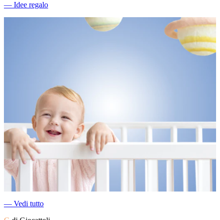
―
Idee regalo
―
Vedi tutto