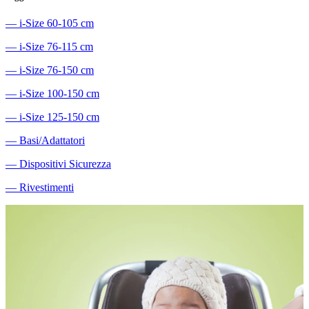
―
i-Size 60-105 cm
―
i-Size 76-115 cm
―
i-Size 76-150 cm
―
i-Size 100-150 cm
―
i-Size 125-150 cm
―
Basi/Adattatori
―
Dispositivi Sicurezza
―
Rivestimenti