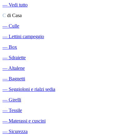
―
Vedi tutto
C
di Casa
―
Culle
―
Lettini campeggio
―
Box
―
Sdraiette
―
Altalene
―
Bagnetti
―
Seggioloni e rialzi sedia
―
Girelli
―
Tessile
―
Materassi e cuscini
―
Sicurezza