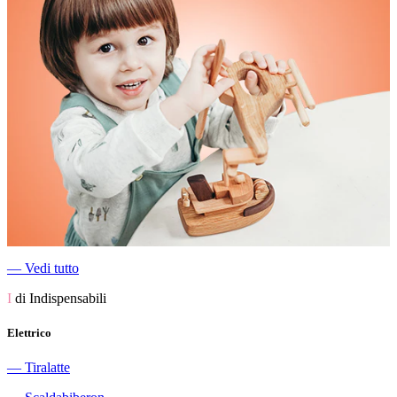
―
Vedi tutto
I
di Indispensabili
Elettrico
―
Tiralatte