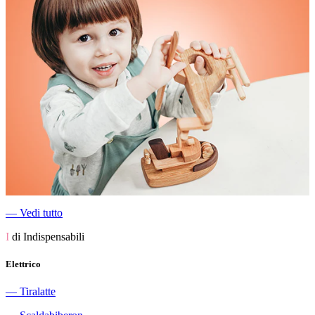
―
Vedi tutto
I
di Indispensabili
Elettrico
―
Tiralatte