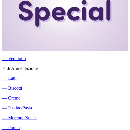
―
Vedi tutto
A
di Alimentazione
―
Latti
―
Biscotti
―
Creme
―
Pastine/Pasta
―
Merende/Snack
―
Pouch