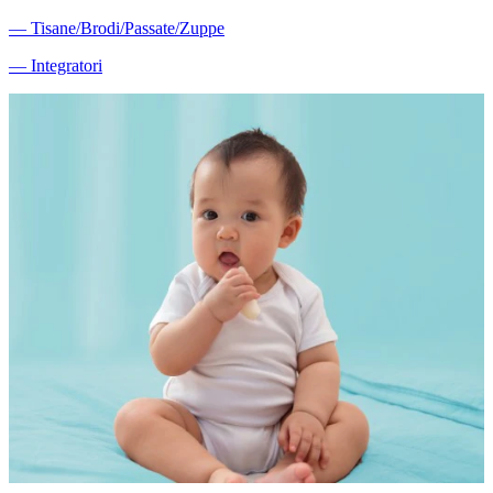
―
Tisane/Brodi/Passate/Zuppe
―
Integratori