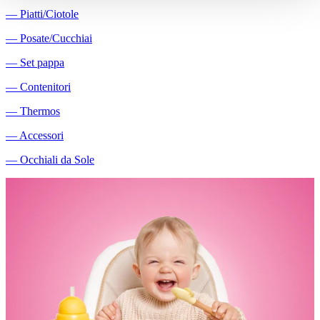
―
Piatti/Ciotole
―
Posate/Cucchiai
―
Set pappa
―
Contenitori
―
Thermos
―
Accessori
―
Occhiali da Sole