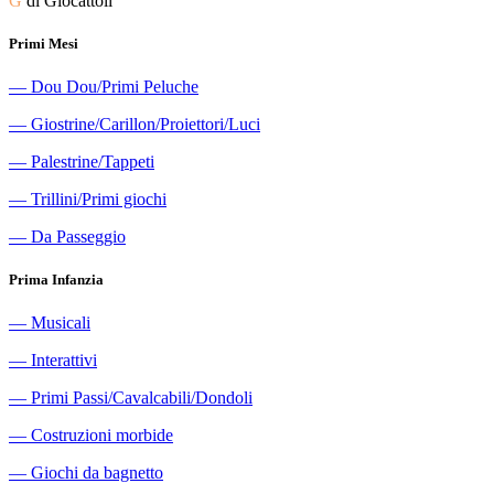
G
di Giocattoli
Primi Mesi
―
Dou Dou/Primi Peluche
―
Giostrine/Carillon/Proiettori/Luci
―
Palestrine/Tappeti
―
Trillini/Primi giochi
―
Da Passeggio
Prima Infanzia
―
Musicali
―
Interattivi
―
Primi Passi/Cavalcabili/Dondoli
―
Costruzioni morbide
―
Giochi da bagnetto