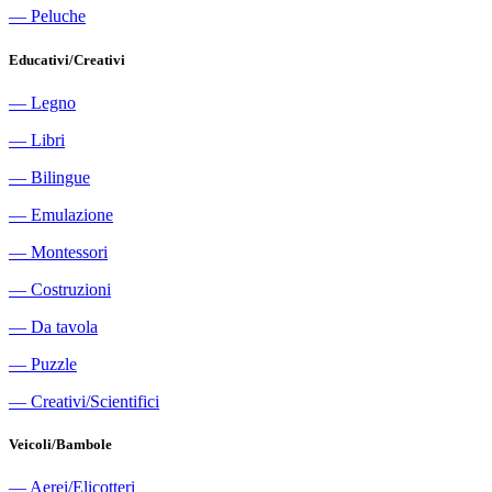
―
Peluche
Educativi/Creativi
―
Legno
―
Libri
―
Bilingue
―
Emulazione
―
Montessori
―
Costruzioni
―
Da tavola
―
Puzzle
―
Creativi/Scientifici
Veicoli/Bambole
―
Aerei/Elicotteri