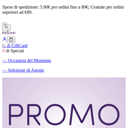
Spese
di
spedizione:
5.90€
per
ordini
fino
a
89€;
Gratuite
per
ordini
superiori
ad
€89.
G
di GiftCard
S
di Special
―
Occasioni del Momento
―
Selezione di Agosto