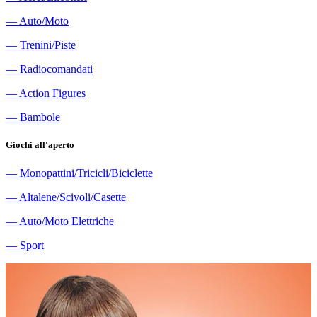
―
Auto/Moto
―
Trenini/Piste
―
Radiocomandati
―
Action Figures
―
Bambole
Giochi all'aperto
―
Monopattini/Tricicli/Biciclette
―
Altalene/Scivoli/Casette
―
Auto/Moto Elettriche
―
Sport