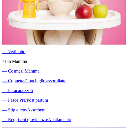
―
Vedi tutto
M
di Mamma
―
Cosmesi Mamma
―
Coppetta/Conchiglie assorbilatte
―
Paracapezzoli
―
Fasce Pre/Post partum
―
Slip a rete/Assorbenti
―
Reggiseni gravidanza/Allattamento