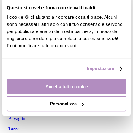
Allattamento
Questo sito web sforna cookie caldi caldi
―
Cuscini allattamento
I cookie 🍪 ci aiutano a ricordare cosa ti piace. Alcuni
sono necessari, altri solo con il tuo consenso e servono
―
Biberon
per pubblicità e analisi dei nostri partners, in modo da
―
Tettarelle
migliorare e rendere più completa la tua esperienza.❤️
―
Succhietti
Puoi modificare tutto quando vuoi.
―
Portasucchietti/Clip/Catenelle
―
Tiralatte Manuali
Impostazioni
―
Dosalatte
―
Conservalatte Materno
Accetta tutti i cookie
―
Massaggiagengive
Personalizza
Pappa
―
Bavaglini
―
Tazze