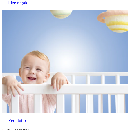
―
Idee regalo
―
Vedi tutto