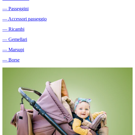
―
Passeggini
―
Accessori passeggio
―
Ricambi
―
Gemellari
―
Marsupi
―
Borse