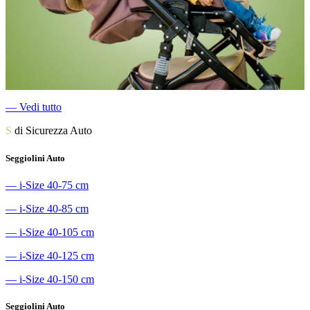
―
Vedi tutto
S
di Sicurezza Auto
Seggiolini Auto
―
i-Size 40-75 cm
―
i-Size 40-85 cm
―
i-Size 40-105 cm
―
i-Size 40-125 cm
―
i-Size 40-150 cm
Seggiolini Auto