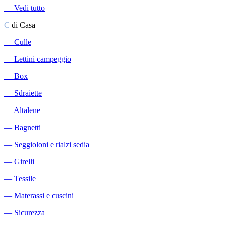
―
Vedi tutto
C
di Casa
―
Culle
―
Lettini campeggio
―
Box
―
Sdraiette
―
Altalene
―
Bagnetti
―
Seggioloni e rialzi sedia
―
Girelli
―
Tessile
―
Materassi e cuscini
―
Sicurezza