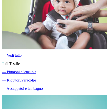
―
Vedi tutto
T
di Tessile
―
Piumoni e lenzuola
―
Riduttori/Paracolpi
―
Accappatoi e teli bagno