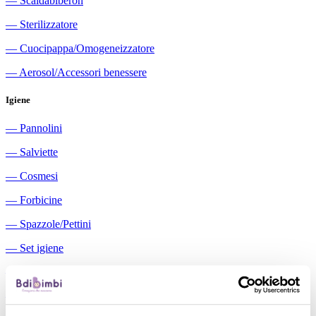
―
Scaldabiberon
―
Sterilizzatore
―
Cuocipappa/Omogeneizzatore
―
Aerosol/Accessori benessere
Igiene
―
Pannolini
―
Salviette
―
Cosmesi
―
Forbicine
―
Spazzole/Pettini
―
Set igiene
―
Igiene orale
―
Aspiratori nasali manuali