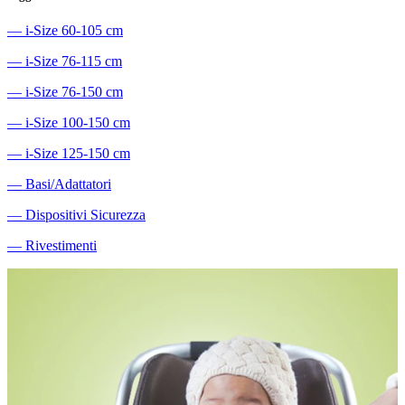
―
i-Size 60-105 cm
―
i-Size 76-115 cm
―
i-Size 76-150 cm
―
i-Size 100-150 cm
―
i-Size 125-150 cm
―
Basi/Adattatori
―
Dispositivi Sicurezza
―
Rivestimenti