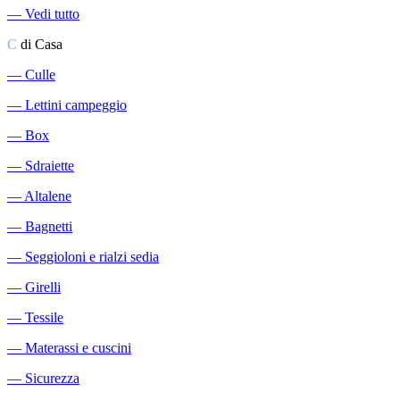
―
Vedi tutto
C
di Casa
―
Culle
―
Lettini campeggio
―
Box
―
Sdraiette
―
Altalene
―
Bagnetti
―
Seggioloni e rialzi sedia
―
Girelli
―
Tessile
―
Materassi e cuscini
―
Sicurezza