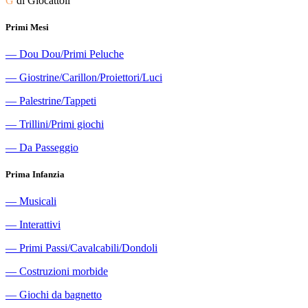
G
di Giocattoli
Primi Mesi
―
Dou Dou/Primi Peluche
―
Giostrine/Carillon/Proiettori/Luci
―
Palestrine/Tappeti
―
Trillini/Primi giochi
―
Da Passeggio
Prima Infanzia
―
Musicali
―
Interattivi
―
Primi Passi/Cavalcabili/Dondoli
―
Costruzioni morbide
―
Giochi da bagnetto