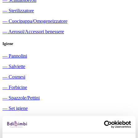
―
Scaldabiberon
―
Sterilizzatore
―
Cuocipappa/Omogeneizzatore
―
Aerosol/Accessori benessere
Igiene
―
Pannolini
―
Salviette
―
Cosmesi
―
Forbicine
―
Spazzole/Pettini
―
Set igiene
―
Igiene orale
―
Aspiratori nasali manuali