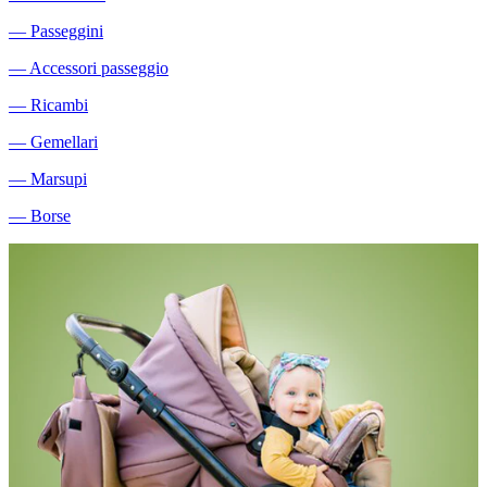
―
Passeggini
―
Accessori passeggio
―
Ricambi
―
Gemellari
―
Marsupi
―
Borse