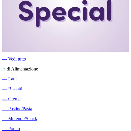
―
Vedi tutto
A
di Alimentazione
―
Latti
―
Biscotti
―
Creme
―
Pastine/Pasta
―
Merende/Snack
―
Pouch