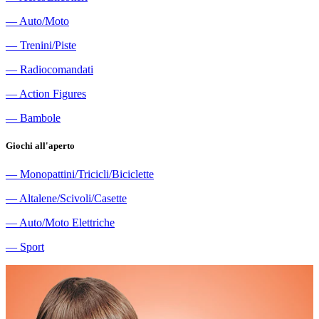
―
Auto/Moto
―
Trenini/Piste
―
Radiocomandati
―
Action Figures
―
Bambole
Giochi all'aperto
―
Monopattini/Tricicli/Biciclette
―
Altalene/Scivoli/Casette
―
Auto/Moto Elettriche
―
Sport