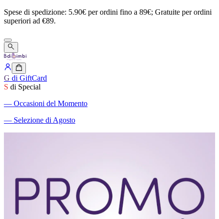
Spese
di
spedizione:
5.90€
per
ordini
fino
a
89€;
Gratuite
per
ordini
superiori
ad
€89.
G
di GiftCard
S
di Special
―
Occasioni del Momento
―
Selezione di Agosto