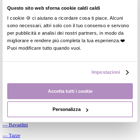
Allattamento
Questo sito web sforna cookie caldi caldi
―
Cuscini allattamento
I cookie 🍪 ci aiutano a ricordare cosa ti piace. Alcuni
sono necessari, altri solo con il tuo consenso e servono
―
Biberon
per pubblicità e analisi dei nostri partners, in modo da
―
Tettarelle
migliorare e rendere più completa la tua esperienza.❤️
―
Succhietti
Puoi modificare tutto quando vuoi.
―
Portasucchietti/Clip/Catenelle
―
Tiralatte Manuali
Impostazioni
―
Dosalatte
―
Conservalatte Materno
Accetta tutti i cookie
―
Massaggiagengive
Personalizza
Pappa
―
Bavaglini
―
Tazze