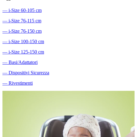
―
i-Size 60-105 cm
―
i-Size 76-115 cm
―
i-Size 76-150 cm
―
i-Size 100-150 cm
―
i-Size 125-150 cm
―
Basi/Adattatori
―
Dispositivi Sicurezza
―
Rivestimenti