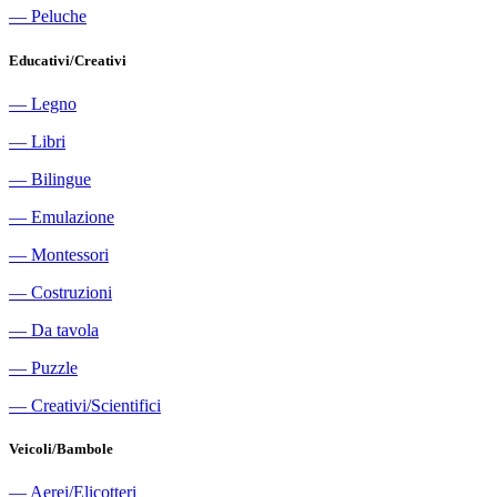
―
Peluche
Educativi/Creativi
―
Legno
―
Libri
―
Bilingue
―
Emulazione
―
Montessori
―
Costruzioni
―
Da tavola
―
Puzzle
―
Creativi/Scientifici
Veicoli/Bambole
―
Aerei/Elicotteri