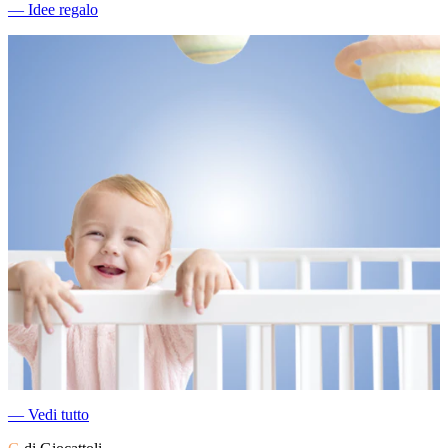
―
Idee regalo
―
Vedi tutto