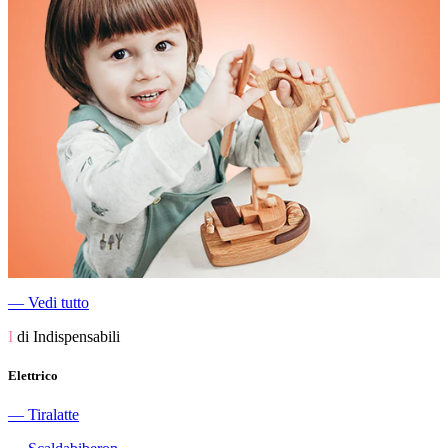
―
Vedi tutto
I
di Indispensabili
Elettrico
―
Tiralatte