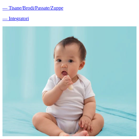
―
Tisane/Brodi/Passate/Zuppe
―
Integratori