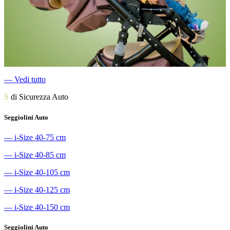
―
Vedi tutto
S
di Sicurezza Auto
Seggiolini Auto
―
i-Size 40-75 cm
―
i-Size 40-85 cm
―
i-Size 40-105 cm
―
i-Size 40-125 cm
―
i-Size 40-150 cm
Seggiolini Auto