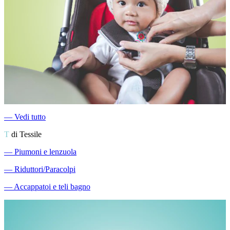
―
Vedi tutto
T
di Tessile
―
Piumoni e lenzuola
―
Riduttori/Paracolpi
―
Accappatoi e teli bagno