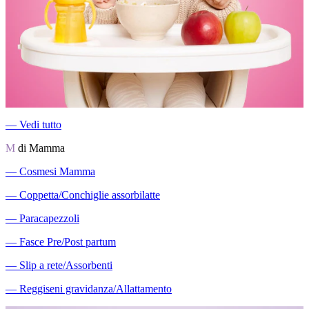
―
Vedi tutto
M
di Mamma
―
Cosmesi Mamma
―
Coppetta/Conchiglie assorbilatte
―
Paracapezzoli
―
Fasce Pre/Post partum
―
Slip a rete/Assorbenti
―
Reggiseni gravidanza/Allattamento