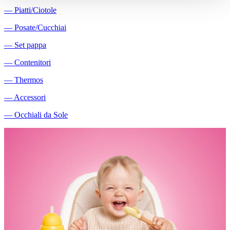
―
Piatti/Ciotole
―
Posate/Cucchiai
―
Set pappa
―
Contenitori
―
Thermos
―
Accessori
―
Occhiali da Sole