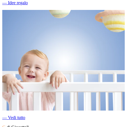
―
Idee regalo
―
Vedi tutto