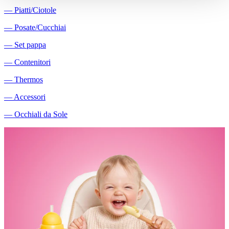
―
Piatti/Ciotole
―
Posate/Cucchiai
―
Set pappa
―
Contenitori
―
Thermos
―
Accessori
―
Occhiali da Sole