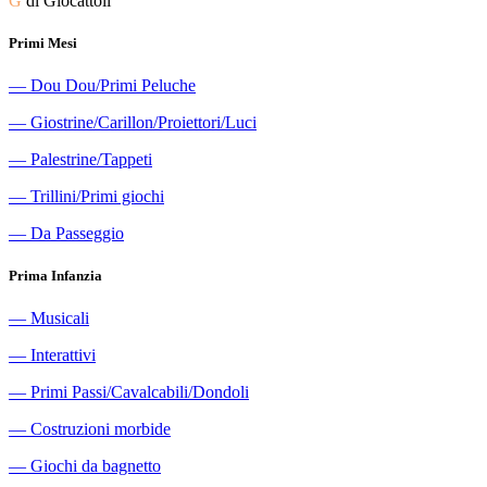
G
di Giocattoli
Primi Mesi
―
Dou Dou/Primi Peluche
―
Giostrine/Carillon/Proiettori/Luci
―
Palestrine/Tappeti
―
Trillini/Primi giochi
―
Da Passeggio
Prima Infanzia
―
Musicali
―
Interattivi
―
Primi Passi/Cavalcabili/Dondoli
―
Costruzioni morbide
―
Giochi da bagnetto