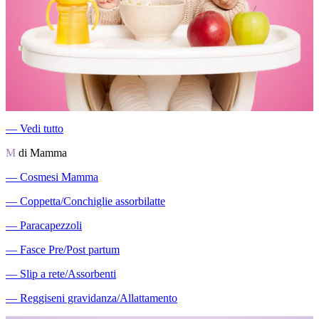
―
Vedi tutto
M
di Mamma
―
Cosmesi Mamma
―
Coppetta/Conchiglie assorbilatte
―
Paracapezzoli
―
Fasce Pre/Post partum
―
Slip a rete/Assorbenti
―
Reggiseni gravidanza/Allattamento