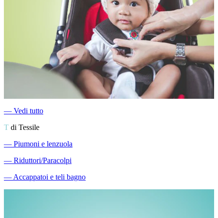
―
Vedi tutto
T
di Tessile
―
Piumoni e lenzuola
―
Riduttori/Paracolpi
―
Accappatoi e teli bagno