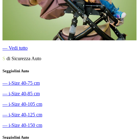
―
Vedi tutto
S
di Sicurezza Auto
Seggiolini Auto
―
i-Size 40-75 cm
―
i-Size 40-85 cm
―
i-Size 40-105 cm
―
i-Size 40-125 cm
―
i-Size 40-150 cm
Seggiolini Auto