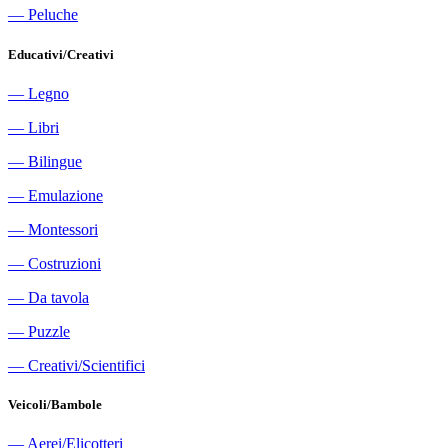
―
Peluche
Educativi/Creativi
―
Legno
―
Libri
―
Bilingue
―
Emulazione
―
Montessori
―
Costruzioni
―
Da tavola
―
Puzzle
―
Creativi/Scientifici
Veicoli/Bambole
―
Aerei/Elicotteri