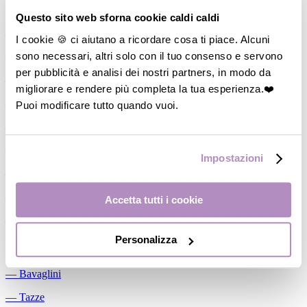
Allattamento
Questo sito web sforna cookie caldi caldi
―
Cuscini allattamento
I cookie 🍪 ci aiutano a ricordare cosa ti piace. Alcuni
sono necessari, altri solo con il tuo consenso e servono
―
Biberon
per pubblicità e analisi dei nostri partners, in modo da
―
Tettarelle
migliorare e rendere più completa la tua esperienza.❤️
―
Succhietti
Puoi modificare tutto quando vuoi.
―
Portasucchietti/Clip/Catenelle
―
Tiralatte Manuali
Impostazioni
―
Dosalatte
―
Conservalatte Materno
Accetta tutti i cookie
―
Massaggiagengive
Personalizza
Pappa
―
Bavaglini
―
Tazze