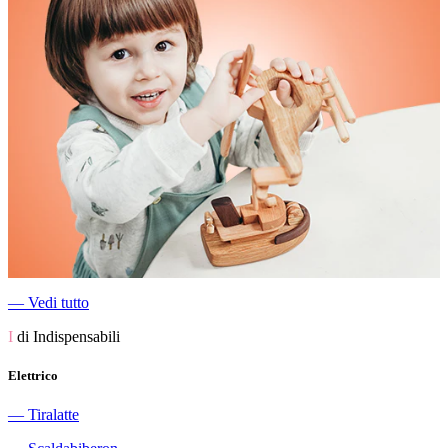
―
Vedi tutto
I
di Indispensabili
Elettrico
―
Tiralatte