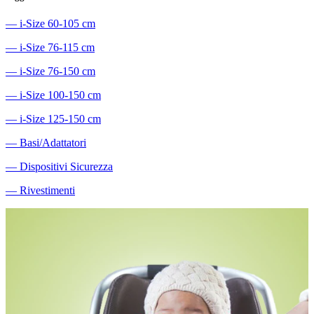
―
i-Size 60-105 cm
―
i-Size 76-115 cm
―
i-Size 76-150 cm
―
i-Size 100-150 cm
―
i-Size 125-150 cm
―
Basi/Adattatori
―
Dispositivi Sicurezza
―
Rivestimenti