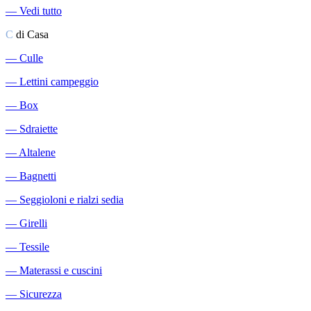
―
Vedi tutto
C
di Casa
―
Culle
―
Lettini campeggio
―
Box
―
Sdraiette
―
Altalene
―
Bagnetti
―
Seggioloni e rialzi sedia
―
Girelli
―
Tessile
―
Materassi e cuscini
―
Sicurezza