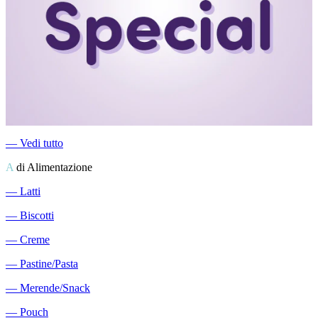
―
Vedi tutto
A
di Alimentazione
―
Latti
―
Biscotti
―
Creme
―
Pastine/Pasta
―
Merende/Snack
―
Pouch