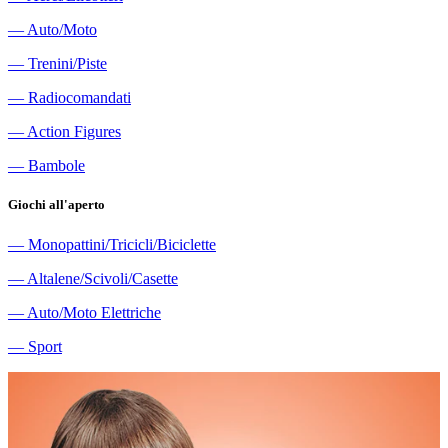
―
Auto/Moto
―
Trenini/Piste
―
Radiocomandati
―
Action Figures
―
Bambole
Giochi all'aperto
―
Monopattini/Tricicli/Biciclette
―
Altalene/Scivoli/Casette
―
Auto/Moto Elettriche
―
Sport