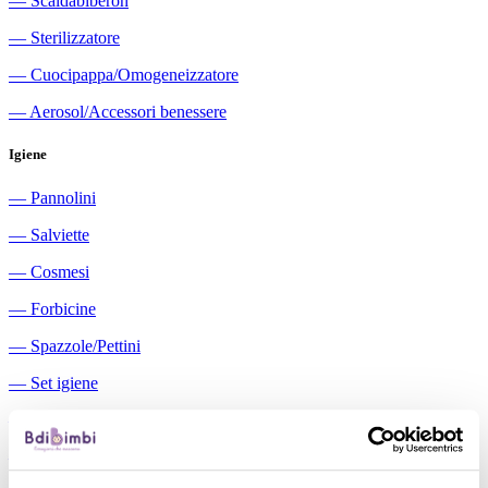
―
Scaldabiberon
―
Sterilizzatore
―
Cuocipappa/Omogeneizzatore
―
Aerosol/Accessori benessere
Igiene
―
Pannolini
―
Salviette
―
Cosmesi
―
Forbicine
―
Spazzole/Pettini
―
Set igiene
―
Igiene orale
―
Aspiratori nasali manuali