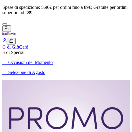
Spese
di
spedizione:
5.90€
per
ordini
fino
a
89€;
Gratuite
per
ordini
superiori
ad
€89.
G
di GiftCard
S
di Special
―
Occasioni del Momento
―
Selezione di Agosto