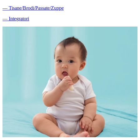
―
Tisane/Brodi/Passate/Zuppe
―
Integratori