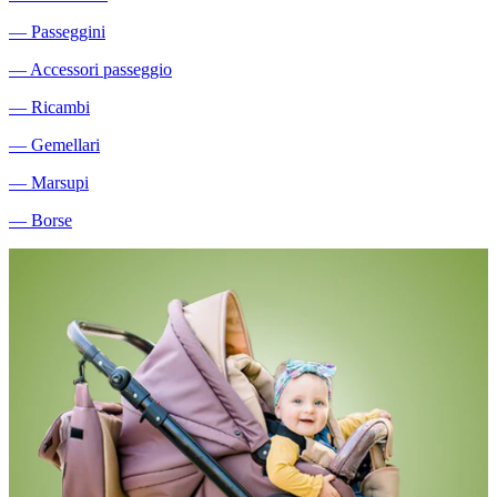
―
Passeggini
―
Accessori passeggio
―
Ricambi
―
Gemellari
―
Marsupi
―
Borse