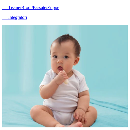
―
Tisane/Brodi/Passate/Zuppe
―
Integratori