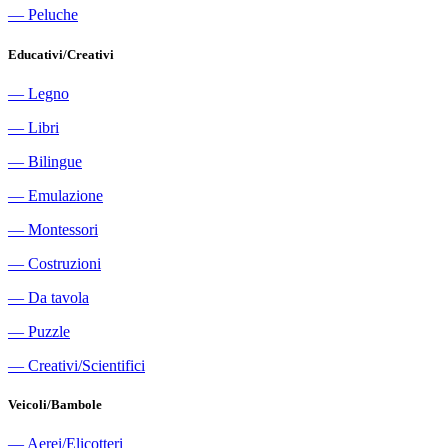
―
Peluche
Educativi/Creativi
―
Legno
―
Libri
―
Bilingue
―
Emulazione
―
Montessori
―
Costruzioni
―
Da tavola
―
Puzzle
―
Creativi/Scientifici
Veicoli/Bambole
―
Aerei/Elicotteri