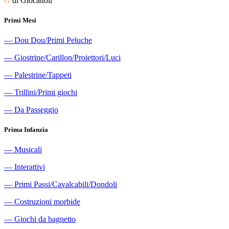
G
di Giocattoli
Primi Mesi
―
Dou Dou/Primi Peluche
―
Giostrine/Carillon/Proiettori/Luci
―
Palestrine/Tappeti
―
Trillini/Primi giochi
―
Da Passeggio
Prima Infanzia
―
Musicali
―
Interattivi
―
Primi Passi/Cavalcabili/Dondoli
―
Costruzioni morbide
―
Giochi da bagnetto