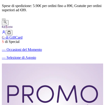
Spese
di
spedizione:
5.90€
per
ordini
fino
a
89€;
Gratuite
per
ordini
superiori
ad
€89.
G
di GiftCard
S
di Special
―
Occasioni del Momento
―
Selezione di Agosto