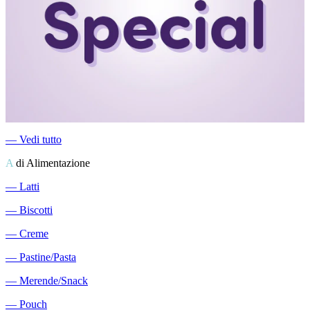
―
Vedi tutto
A
di Alimentazione
―
Latti
―
Biscotti
―
Creme
―
Pastine/Pasta
―
Merende/Snack
―
Pouch