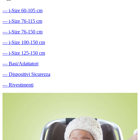
―
i-Size 60-105 cm
―
i-Size 76-115 cm
―
i-Size 76-150 cm
―
i-Size 100-150 cm
―
i-Size 125-150 cm
―
Basi/Adattatori
―
Dispositivi Sicurezza
―
Rivestimenti