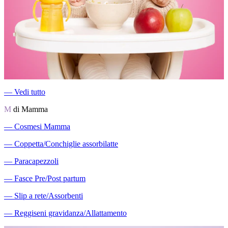
―
Vedi tutto
M
di Mamma
―
Cosmesi Mamma
―
Coppetta/Conchiglie assorbilatte
―
Paracapezzoli
―
Fasce Pre/Post partum
―
Slip a rete/Assorbenti
―
Reggiseni gravidanza/Allattamento