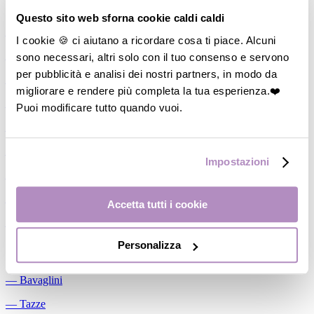
Allattamento
Questo sito web sforna cookie caldi caldi
―
Cuscini allattamento
I cookie 🍪 ci aiutano a ricordare cosa ti piace. Alcuni
sono necessari, altri solo con il tuo consenso e servono
―
Biberon
per pubblicità e analisi dei nostri partners, in modo da
―
Tettarelle
migliorare e rendere più completa la tua esperienza.❤️
―
Succhietti
Puoi modificare tutto quando vuoi.
―
Portasucchietti/Clip/Catenelle
―
Tiralatte Manuali
Impostazioni
―
Dosalatte
―
Conservalatte Materno
Accetta tutti i cookie
―
Massaggiagengive
Personalizza
Pappa
―
Bavaglini
―
Tazze