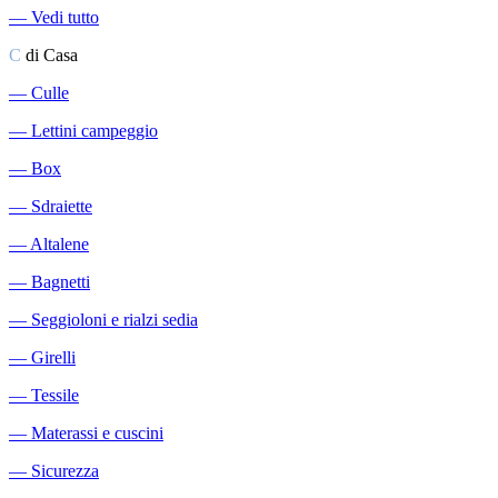
―
Vedi tutto
C
di Casa
―
Culle
―
Lettini campeggio
―
Box
―
Sdraiette
―
Altalene
―
Bagnetti
―
Seggioloni e rialzi sedia
―
Girelli
―
Tessile
―
Materassi e cuscini
―
Sicurezza