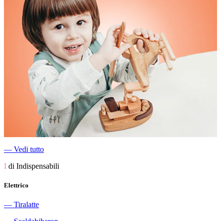
―
Vedi tutto
I
di Indispensabili
Elettrico
―
Tiralatte