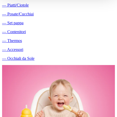
―
Piatti/Ciotole
―
Posate/Cucchiai
―
Set pappa
―
Contenitori
―
Thermos
―
Accessori
―
Occhiali da Sole