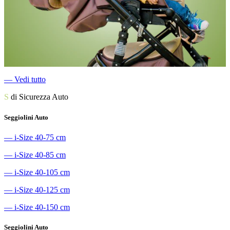
―
Vedi tutto
S
di Sicurezza Auto
Seggiolini Auto
―
i-Size 40-75 cm
―
i-Size 40-85 cm
―
i-Size 40-105 cm
―
i-Size 40-125 cm
―
i-Size 40-150 cm
Seggiolini Auto