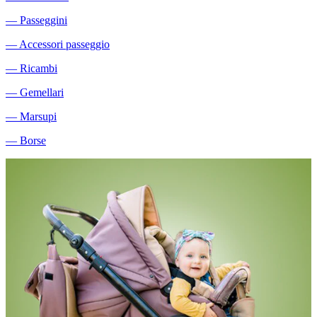
―
Passeggini
―
Accessori passeggio
―
Ricambi
―
Gemellari
―
Marsupi
―
Borse