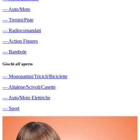
―
Auto/Moto
―
Trenini/Piste
―
Radiocomandati
―
Action Figures
―
Bambole
Giochi all'aperto
―
Monopattini/Tricicli/Biciclette
―
Altalene/Scivoli/Casette
―
Auto/Moto Elettriche
―
Sport