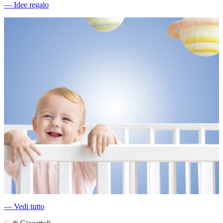
―
Idee regalo
―
Vedi tutto