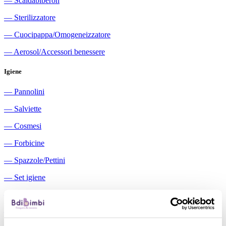
―
Scaldabiberon
―
Sterilizzatore
―
Cuocipappa/Omogeneizzatore
―
Aerosol/Accessori benessere
Igiene
―
Pannolini
―
Salviette
―
Cosmesi
―
Forbicine
―
Spazzole/Pettini
―
Set igiene
―
Igiene orale
―
Aspiratori nasali manuali