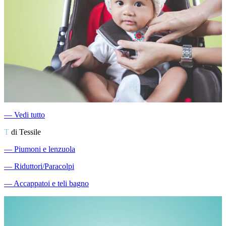
―
Vedi tutto
T
di Tessile
―
Piumoni e lenzuola
―
Riduttori/Paracolpi
―
Accappatoi e teli bagno