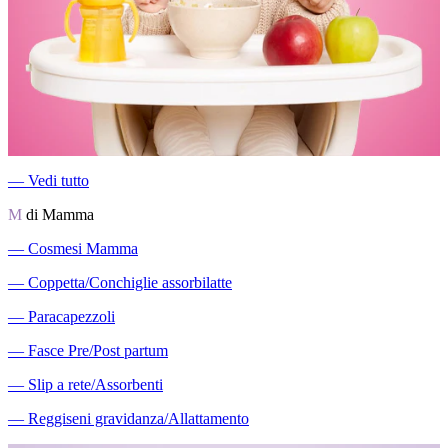
―
Vedi tutto
M
di Mamma
―
Cosmesi Mamma
―
Coppetta/Conchiglie assorbilatte
―
Paracapezzoli
―
Fasce Pre/Post partum
―
Slip a rete/Assorbenti
―
Reggiseni gravidanza/Allattamento