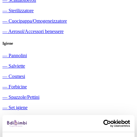
―
Scaldabiberon
―
Sterilizzatore
―
Cuocipappa/Omogeneizzatore
―
Aerosol/Accessori benessere
Igiene
―
Pannolini
―
Salviette
―
Cosmesi
―
Forbicine
―
Spazzole/Pettini
―
Set igiene
―
Igiene orale
―
Aspiratori nasali manuali