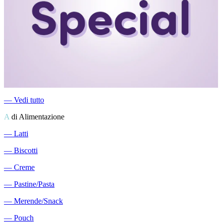
―
Vedi tutto
A
di Alimentazione
―
Latti
―
Biscotti
―
Creme
―
Pastine/Pasta
―
Merende/Snack
―
Pouch