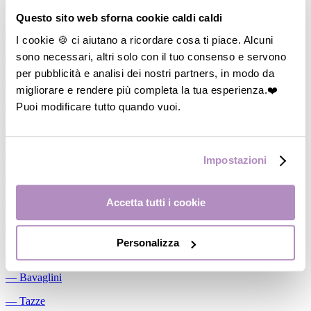
Allattamento
Questo sito web sforna cookie caldi caldi
―
Cuscini allattamento
I cookie 🍪 ci aiutano a ricordare cosa ti piace. Alcuni
sono necessari, altri solo con il tuo consenso e servono
―
Biberon
per pubblicità e analisi dei nostri partners, in modo da
―
Tettarelle
migliorare e rendere più completa la tua esperienza.❤️
―
Succhietti
Puoi modificare tutto quando vuoi.
―
Portasucchietti/Clip/Catenelle
―
Tiralatte Manuali
Impostazioni
―
Dosalatte
―
Conservalatte Materno
Accetta tutti i cookie
―
Massaggiagengive
Personalizza
Pappa
―
Bavaglini
―
Tazze