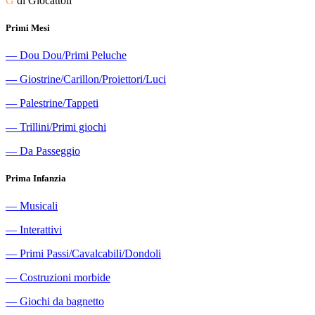
G
di Giocattoli
Primi Mesi
―
Dou Dou/Primi Peluche
―
Giostrine/Carillon/Proiettori/Luci
―
Palestrine/Tappeti
―
Trillini/Primi giochi
―
Da Passeggio
Prima Infanzia
―
Musicali
―
Interattivi
―
Primi Passi/Cavalcabili/Dondoli
―
Costruzioni morbide
―
Giochi da bagnetto