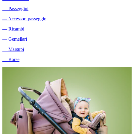
―
Passeggini
―
Accessori passeggio
―
Ricambi
―
Gemellari
―
Marsupi
―
Borse