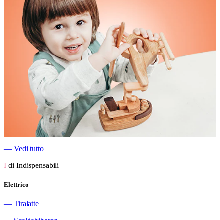
―
Vedi tutto
I
di Indispensabili
Elettrico
―
Tiralatte