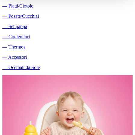
―
Piatti/Ciotole
―
Posate/Cucchiai
―
Set pappa
―
Contenitori
―
Thermos
―
Accessori
―
Occhiali da Sole