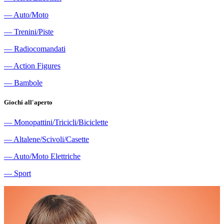
―
Auto/Moto
―
Trenini/Piste
―
Radiocomandati
―
Action Figures
―
Bambole
Giochi all'aperto
―
Monopattini/Tricicli/Biciclette
―
Altalene/Scivoli/Casette
―
Auto/Moto Elettriche
―
Sport