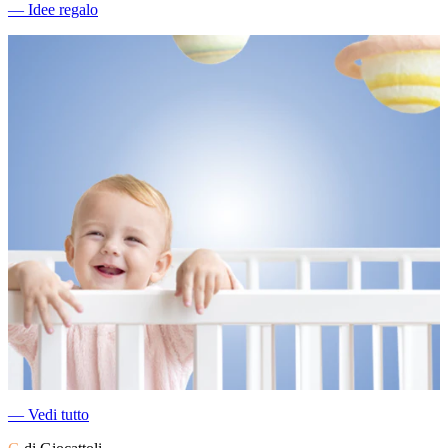
―
Idee regalo
―
Vedi tutto