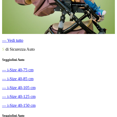
―
Vedi tutto
S
di Sicurezza Auto
Seggiolini Auto
―
i-Size 40-75 cm
―
i-Size 40-85 cm
―
i-Size 40-105 cm
―
i-Size 40-125 cm
―
i-Size 40-150 cm
Seggiolini Auto