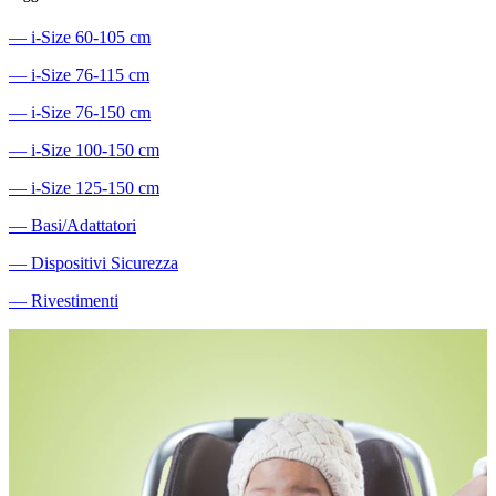
―
i-Size 60-105 cm
―
i-Size 76-115 cm
―
i-Size 76-150 cm
―
i-Size 100-150 cm
―
i-Size 125-150 cm
―
Basi/Adattatori
―
Dispositivi Sicurezza
―
Rivestimenti