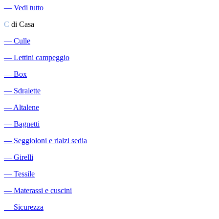
―
Vedi tutto
C
di Casa
―
Culle
―
Lettini campeggio
―
Box
―
Sdraiette
―
Altalene
―
Bagnetti
―
Seggioloni e rialzi sedia
―
Girelli
―
Tessile
―
Materassi e cuscini
―
Sicurezza