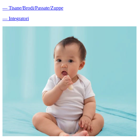
―
Tisane/Brodi/Passate/Zuppe
―
Integratori