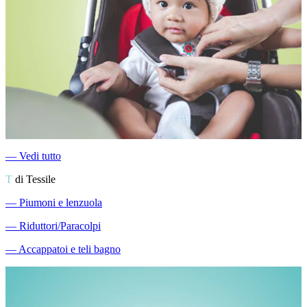
―
Vedi tutto
T
di Tessile
―
Piumoni e lenzuola
―
Riduttori/Paracolpi
―
Accappatoi e teli bagno