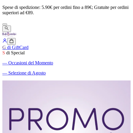
Spese
di
spedizione:
5.90€
per
ordini
fino
a
89€;
Gratuite
per
ordini
superiori
ad
€89.
G
di GiftCard
S
di Special
―
Occasioni del Momento
―
Selezione di Agosto