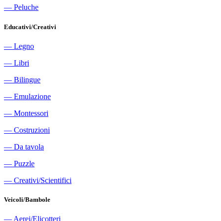
―
Peluche
Educativi/Creativi
―
Legno
―
Libri
―
Bilingue
―
Emulazione
―
Montessori
―
Costruzioni
―
Da tavola
―
Puzzle
―
Creativi/Scientifici
Veicoli/Bambole
―
Aerei/Elicotteri