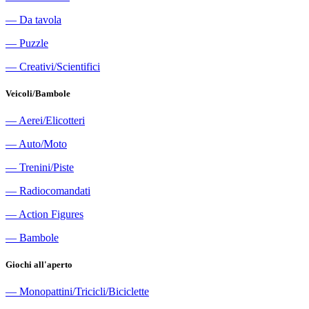
―
Da tavola
―
Puzzle
―
Creativi/Scientifici
Veicoli/Bambole
―
Aerei/Elicotteri
―
Auto/Moto
―
Trenini/Piste
―
Radiocomandati
―
Action Figures
―
Bambole
Giochi all'aperto
―
Monopattini/Tricicli/Biciclette