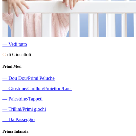
―
Vedi tutto
G
di Giocattoli
Primi Mesi
―
Dou Dou/Primi Peluche
―
Giostrine/Carillon/Proiettori/Luci
―
Palestrine/Tappeti
―
Trillini/Primi giochi
―
Da Passeggio
Prima Infanzia