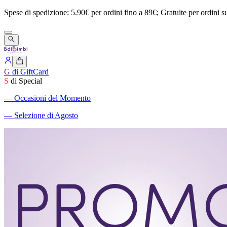
Spese
di
spedizione:
5.90€
per
ordini
fino
a
89€;
Gratuite
per
ordini
s
G
di GiftCard
S
di Special
―
Occasioni del Momento
―
Selezione di Agosto