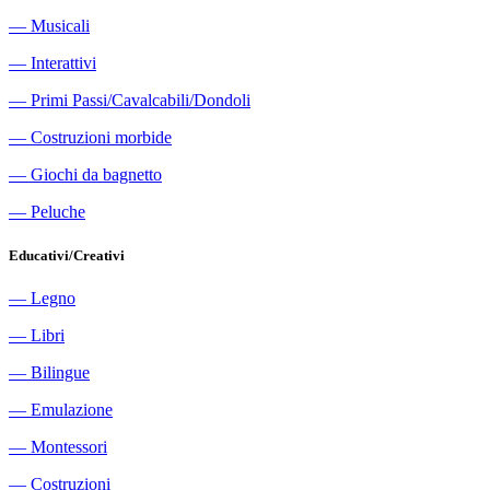
―
Musicali
―
Interattivi
―
Primi Passi/Cavalcabili/Dondoli
―
Costruzioni morbide
―
Giochi da bagnetto
―
Peluche
Educativi/Creativi
―
Legno
―
Libri
―
Bilingue
―
Emulazione
―
Montessori
―
Costruzioni