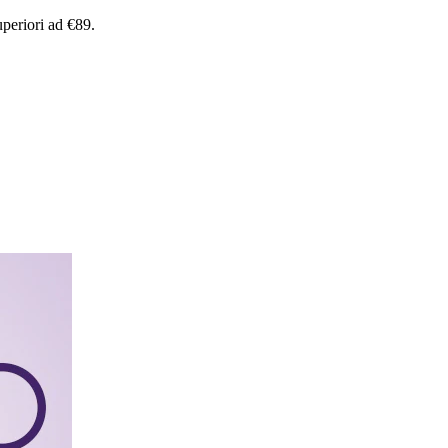
uperiori
ad
€89.