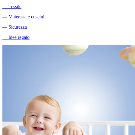
―
Tessile
―
Materassi e cuscini
―
Sicurezza
―
Idee regalo