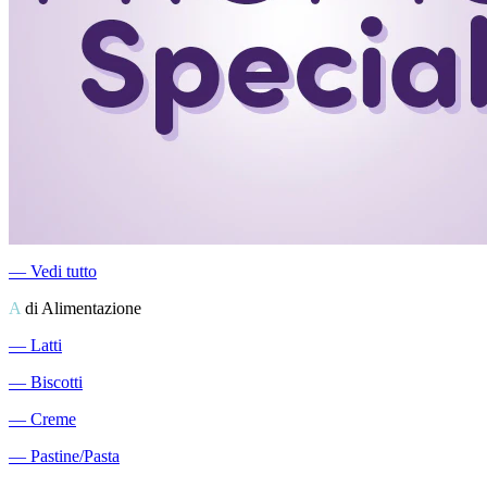
―
Vedi tutto
A
di Alimentazione
―
Latti
―
Biscotti
―
Creme
―
Pastine/Pasta