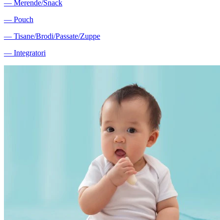
―
Merende/Snack
―
Pouch
―
Tisane/Brodi/Passate/Zuppe
―
Integratori