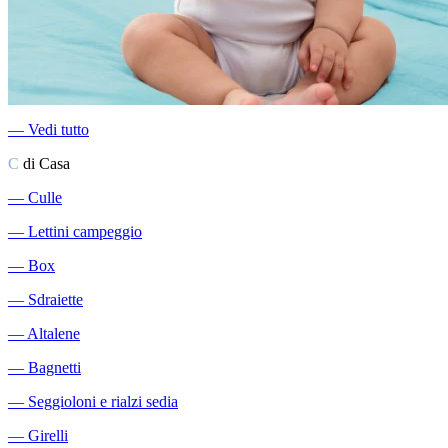
―
Vedi tutto
C
di Casa
―
Culle
―
Lettini campeggio
―
Box
―
Sdraiette
―
Altalene
―
Bagnetti
―
Seggioloni e rialzi sedia
―
Girelli