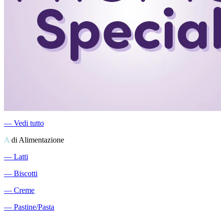
―
Vedi tutto
A
di Alimentazione
―
Latti
―
Biscotti
―
Creme
―
Pastine/Pasta