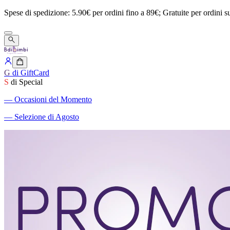
Spese
di
spedizione:
5.90€
per
ordini
fino
a
89€;
Gratuite
per
ordini
s
G
di GiftCard
S
di Special
―
Occasioni del Momento
―
Selezione di Agosto