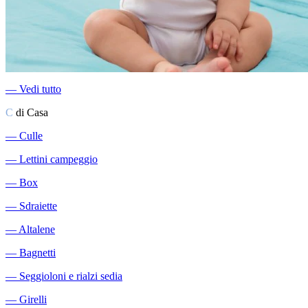
―
Vedi tutto
C
di Casa
―
Culle
―
Lettini campeggio
―
Box
―
Sdraiette
―
Altalene
―
Bagnetti
―
Seggioloni e rialzi sedia
―
Girelli