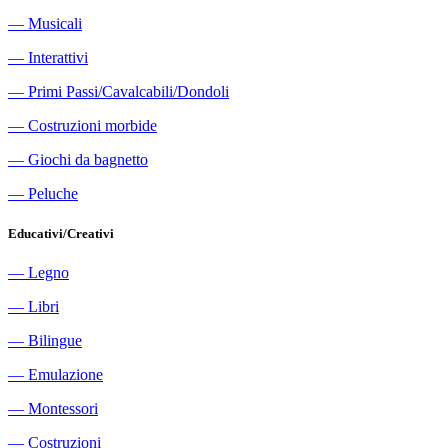
―
Musicali
―
Interattivi
―
Primi Passi/Cavalcabili/Dondoli
―
Costruzioni morbide
―
Giochi da bagnetto
―
Peluche
Educativi/Creativi
―
Legno
―
Libri
―
Bilingue
―
Emulazione
―
Montessori
―
Costruzioni