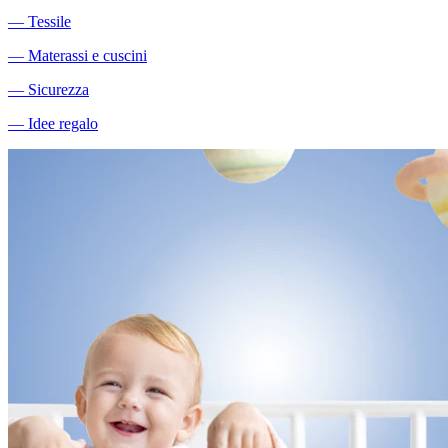
―
Tessile
―
Materassi e cuscini
―
Sicurezza
―
Idee regalo