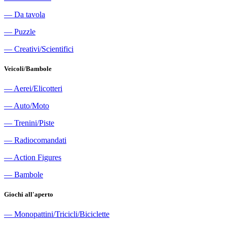
―
Da tavola
―
Puzzle
―
Creativi/Scientifici
Veicoli/Bambole
―
Aerei/Elicotteri
―
Auto/Moto
―
Trenini/Piste
―
Radiocomandati
―
Action Figures
―
Bambole
Giochi all'aperto
―
Monopattini/Tricicli/Biciclette