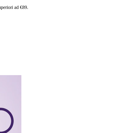
uperiori
ad
€89.