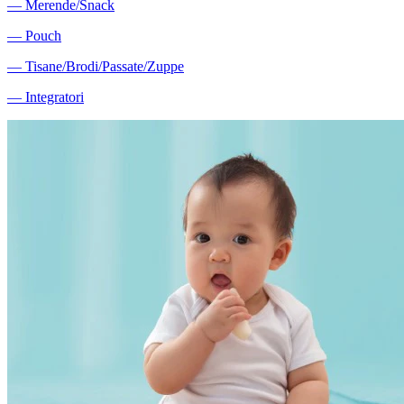
―
Merende/Snack
―
Pouch
―
Tisane/Brodi/Passate/Zuppe
―
Integratori