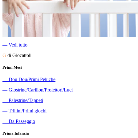
―
Vedi tutto
G
di Giocattoli
Primi Mesi
―
Dou Dou/Primi Peluche
―
Giostrine/Carillon/Proiettori/Luci
―
Palestrine/Tappeti
―
Trillini/Primi giochi
―
Da Passeggio
Prima Infanzia