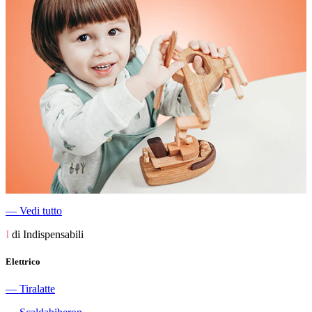
―
Vedi tutto
I
di Indispensabili
Elettrico
―
Tiralatte