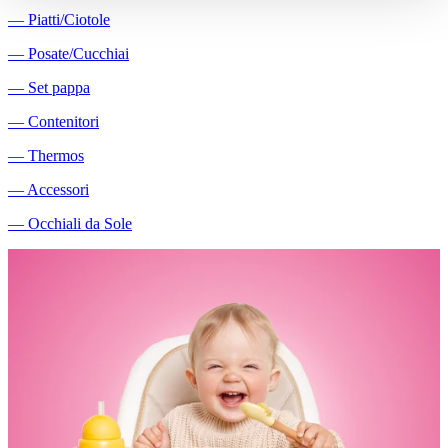
―
Piatti/Ciotole
―
Posate/Cucchiai
―
Set pappa
―
Contenitori
―
Thermos
―
Accessori
―
Occhiali da Sole