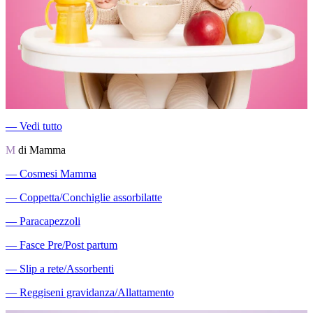
―
Vedi tutto
M
di Mamma
―
Cosmesi Mamma
―
Coppetta/Conchiglie assorbilatte
―
Paracapezzoli
―
Fasce Pre/Post partum
―
Slip a rete/Assorbenti
―
Reggiseni gravidanza/Allattamento