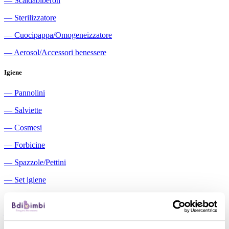
―
Scaldabiberon
―
Sterilizzatore
―
Cuocipappa/Omogeneizzatore
―
Aerosol/Accessori benessere
Igiene
―
Pannolini
―
Salviette
―
Cosmesi
―
Forbicine
―
Spazzole/Pettini
―
Set igiene
―
Igiene orale
―
Aspiratori nasali manuali