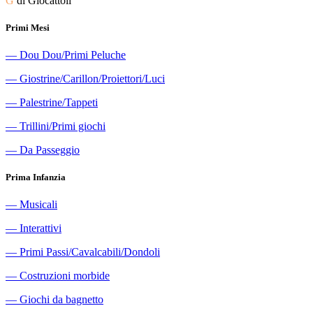
G
di Giocattoli
Primi Mesi
―
Dou Dou/Primi Peluche
―
Giostrine/Carillon/Proiettori/Luci
―
Palestrine/Tappeti
―
Trillini/Primi giochi
―
Da Passeggio
Prima Infanzia
―
Musicali
―
Interattivi
―
Primi Passi/Cavalcabili/Dondoli
―
Costruzioni morbide
―
Giochi da bagnetto