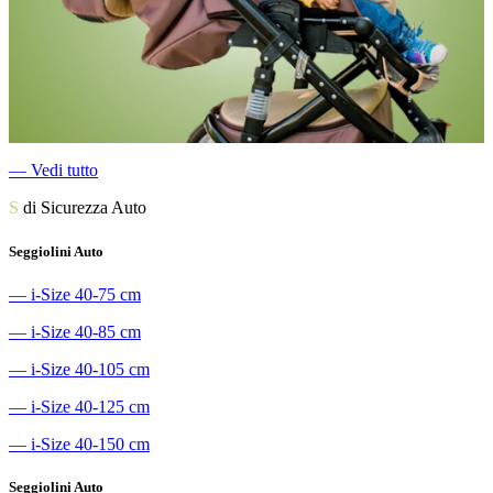
―
Vedi tutto
S
di Sicurezza Auto
Seggiolini Auto
―
i-Size 40-75 cm
―
i-Size 40-85 cm
―
i-Size 40-105 cm
―
i-Size 40-125 cm
―
i-Size 40-150 cm
Seggiolini Auto