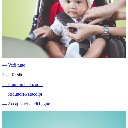
―
Vedi tutto
T
di Tessile
―
Piumoni e lenzuola
―
Riduttori/Paracolpi
―
Accappatoi e teli bagno