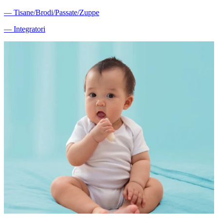
―
Tisane/Brodi/Passate/Zuppe
―
Integratori