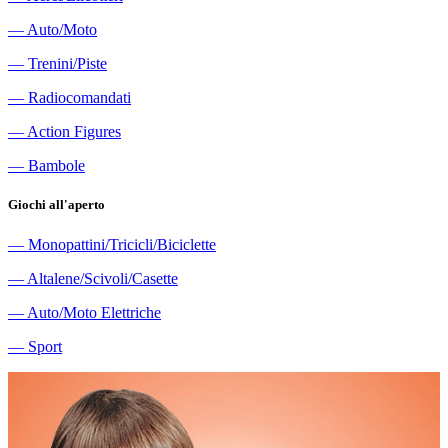
―
Auto/Moto
―
Trenini/Piste
―
Radiocomandati
―
Action Figures
―
Bambole
Giochi all'aperto
―
Monopattini/Tricicli/Biciclette
―
Altalene/Scivoli/Casette
―
Auto/Moto Elettriche
―
Sport