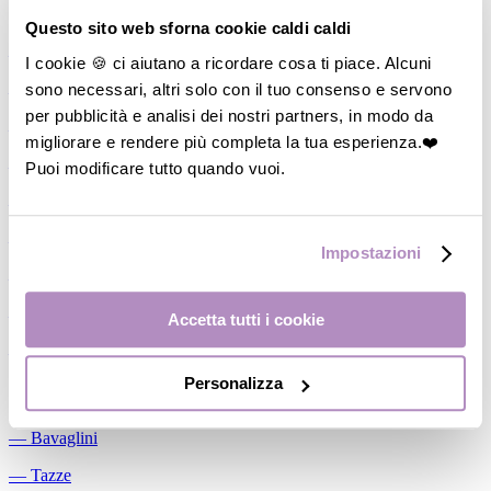
Allattamento
Questo sito web sforna cookie caldi caldi
―
Cuscini allattamento
I cookie 🍪 ci aiutano a ricordare cosa ti piace. Alcuni
sono necessari, altri solo con il tuo consenso e servono
―
Biberon
per pubblicità e analisi dei nostri partners, in modo da
―
Tettarelle
migliorare e rendere più completa la tua esperienza.❤️
―
Succhietti
Puoi modificare tutto quando vuoi.
―
Portasucchietti/Clip/Catenelle
―
Tiralatte Manuali
Impostazioni
―
Dosalatte
―
Conservalatte Materno
Accetta tutti i cookie
―
Massaggiagengive
Personalizza
Pappa
―
Bavaglini
―
Tazze