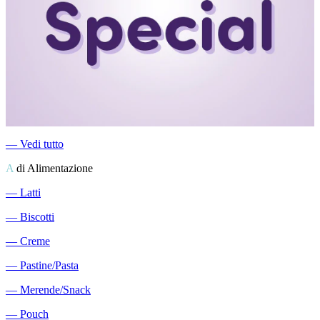
―
Vedi tutto
A
di Alimentazione
―
Latti
―
Biscotti
―
Creme
―
Pastine/Pasta
―
Merende/Snack
―
Pouch