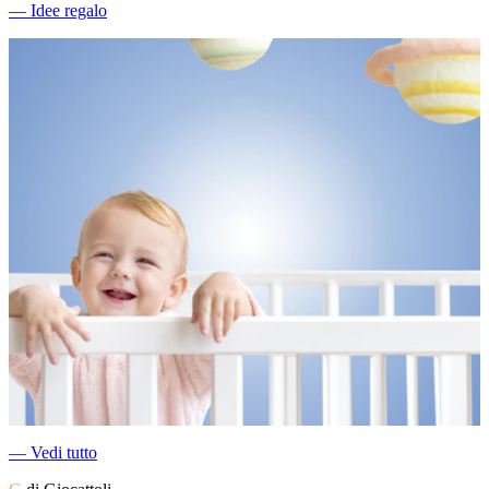
―
Idee regalo
―
Vedi tutto