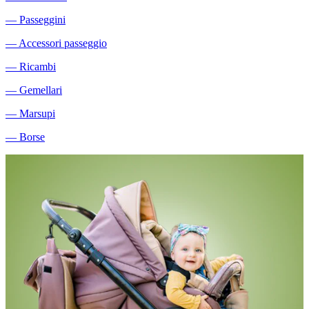
―
Passeggini
―
Accessori passeggio
―
Ricambi
―
Gemellari
―
Marsupi
―
Borse