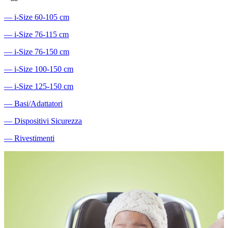
―
i-Size 60-105 cm
―
i-Size 76-115 cm
―
i-Size 76-150 cm
―
i-Size 100-150 cm
―
i-Size 125-150 cm
―
Basi/Adattatori
―
Dispositivi Sicurezza
―
Rivestimenti