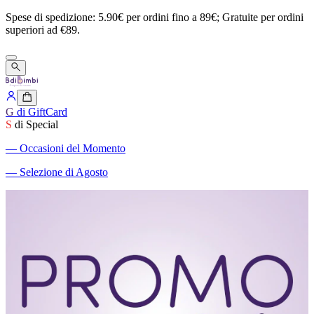
Spese
di
spedizione:
5.90€
per
ordini
fino
a
89€;
Gratuite
per
ordini
superiori
ad
€89.
G
di GiftCard
S
di Special
―
Occasioni del Momento
―
Selezione di Agosto