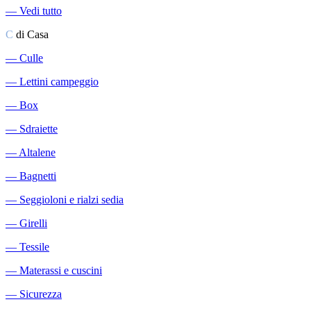
―
Vedi tutto
C
di Casa
―
Culle
―
Lettini campeggio
―
Box
―
Sdraiette
―
Altalene
―
Bagnetti
―
Seggioloni e rialzi sedia
―
Girelli
―
Tessile
―
Materassi e cuscini
―
Sicurezza