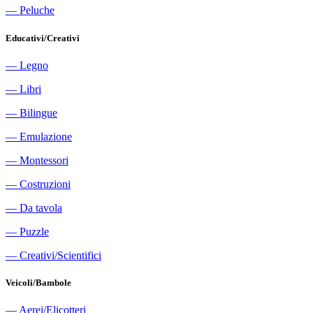
―
Peluche
Educativi/Creativi
―
Legno
―
Libri
―
Bilingue
―
Emulazione
―
Montessori
―
Costruzioni
―
Da tavola
―
Puzzle
―
Creativi/Scientifici
Veicoli/Bambole
―
Aerei/Elicotteri