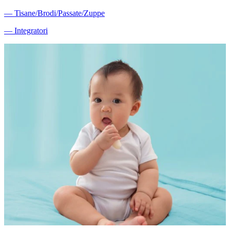
―
Tisane/Brodi/Passate/Zuppe
―
Integratori