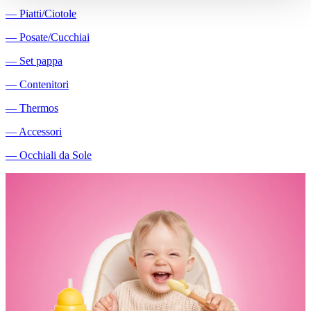
―
Piatti/Ciotole
―
Posate/Cucchiai
―
Set pappa
―
Contenitori
―
Thermos
―
Accessori
―
Occhiali da Sole