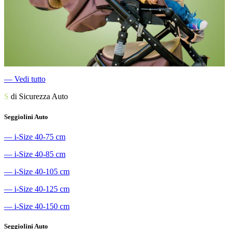
―
Vedi tutto
S
di Sicurezza Auto
Seggiolini Auto
―
i-Size 40-75 cm
―
i-Size 40-85 cm
―
i-Size 40-105 cm
―
i-Size 40-125 cm
―
i-Size 40-150 cm
Seggiolini Auto