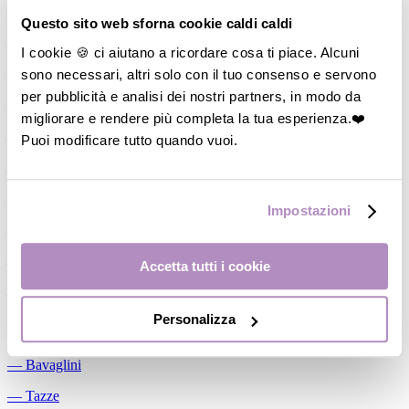
Allattamento
Questo sito web sforna cookie caldi caldi
―
Cuscini allattamento
I cookie 🍪 ci aiutano a ricordare cosa ti piace. Alcuni
sono necessari, altri solo con il tuo consenso e servono
―
Biberon
per pubblicità e analisi dei nostri partners, in modo da
―
Tettarelle
migliorare e rendere più completa la tua esperienza.❤️
―
Succhietti
Puoi modificare tutto quando vuoi.
―
Portasucchietti/Clip/Catenelle
―
Tiralatte Manuali
Impostazioni
―
Dosalatte
―
Conservalatte Materno
Accetta tutti i cookie
―
Massaggiagengive
Personalizza
Pappa
―
Bavaglini
―
Tazze