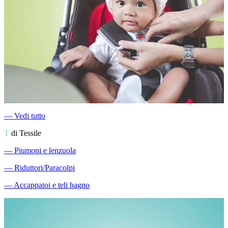
―
Vedi tutto
T
di Tessile
―
Piumoni e lenzuola
―
Riduttori/Paracolpi
―
Accappatoi e teli bagno