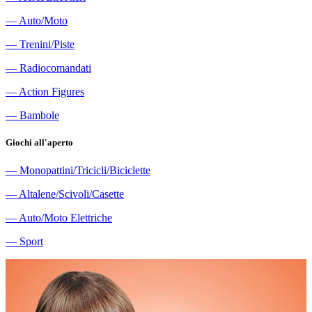
―
Auto/Moto
―
Trenini/Piste
―
Radiocomandati
―
Action Figures
―
Bambole
Giochi all'aperto
―
Monopattini/Tricicli/Biciclette
―
Altalene/Scivoli/Casette
―
Auto/Moto Elettriche
―
Sport