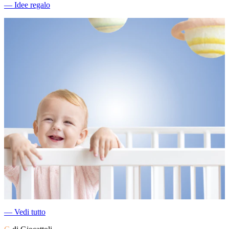
―
Idee regalo
―
Vedi tutto