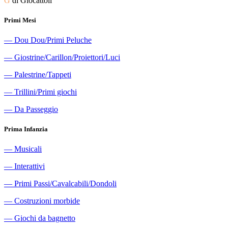
G
di Giocattoli
Primi Mesi
―
Dou Dou/Primi Peluche
―
Giostrine/Carillon/Proiettori/Luci
―
Palestrine/Tappeti
―
Trillini/Primi giochi
―
Da Passeggio
Prima Infanzia
―
Musicali
―
Interattivi
―
Primi Passi/Cavalcabili/Dondoli
―
Costruzioni morbide
―
Giochi da bagnetto