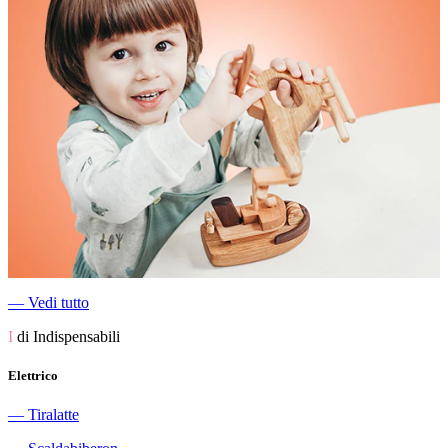
―
Vedi tutto
I
di Indispensabili
Elettrico
―
Tiralatte