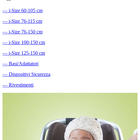
―
i-Size 60-105 cm
―
i-Size 76-115 cm
―
i-Size 76-150 cm
―
i-Size 100-150 cm
―
i-Size 125-150 cm
―
Basi/Adattatori
―
Dispositivi Sicurezza
―
Rivestimenti