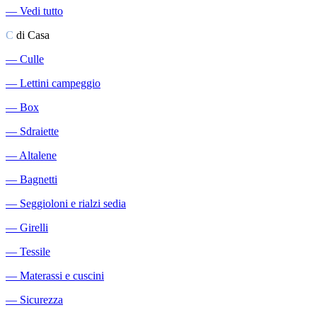
―
Vedi tutto
C
di Casa
―
Culle
―
Lettini campeggio
―
Box
―
Sdraiette
―
Altalene
―
Bagnetti
―
Seggioloni e rialzi sedia
―
Girelli
―
Tessile
―
Materassi e cuscini
―
Sicurezza