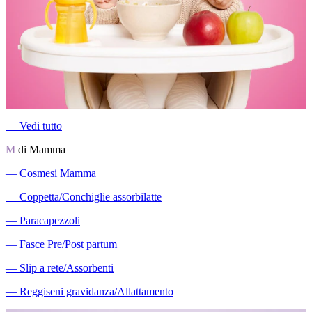
―
Vedi tutto
M
di Mamma
―
Cosmesi Mamma
―
Coppetta/Conchiglie assorbilatte
―
Paracapezzoli
―
Fasce Pre/Post partum
―
Slip a rete/Assorbenti
―
Reggiseni gravidanza/Allattamento