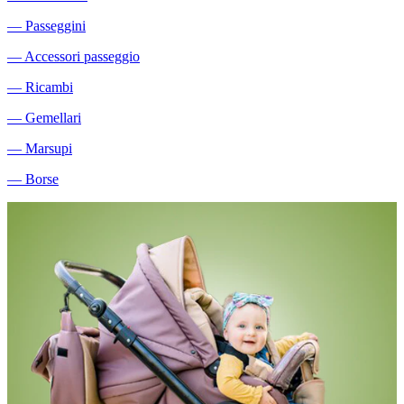
―
Passeggini
―
Accessori passeggio
―
Ricambi
―
Gemellari
―
Marsupi
―
Borse