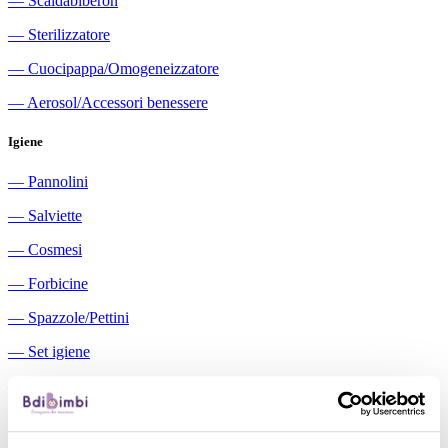
―
Scaldabiberon
―
Sterilizzatore
―
Cuocipappa/Omogeneizzatore
―
Aerosol/Accessori benessere
Igiene
―
Pannolini
―
Salviette
―
Cosmesi
―
Forbicine
―
Spazzole/Pettini
―
Set igiene
―
Igiene orale
―
Aspiratori nasali manuali