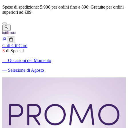
Spese
di
spedizione:
5.90€
per
ordini
fino
a
89€;
Gratuite
per
ordini
superiori
ad
€89.
G
di GiftCard
S
di Special
―
Occasioni del Momento
―
Selezione di Agosto