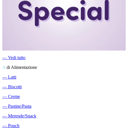
―
Vedi tutto
A
di Alimentazione
―
Latti
―
Biscotti
―
Creme
―
Pastine/Pasta
―
Merende/Snack
―
Pouch