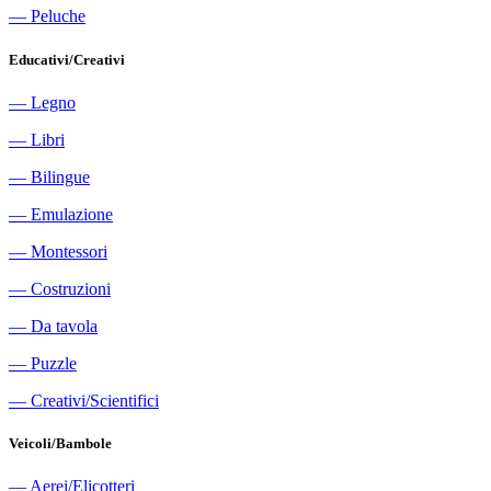
―
Peluche
Educativi/Creativi
―
Legno
―
Libri
―
Bilingue
―
Emulazione
―
Montessori
―
Costruzioni
―
Da tavola
―
Puzzle
―
Creativi/Scientifici
Veicoli/Bambole
―
Aerei/Elicotteri