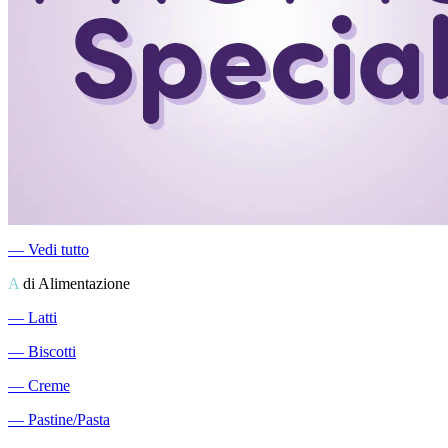
―
Vedi tutto
A
di Alimentazione
―
Latti
―
Biscotti
―
Creme
―
Pastine/Pasta