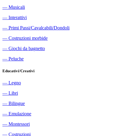
―
Musicali
―
Interattivi
―
Primi Passi/Cavalcabili/Dondoli
―
Costruzioni morbide
―
Giochi da bagnetto
―
Peluche
Educativi/Creativi
―
Legno
―
Libri
―
Bilingue
―
Emulazione
―
Montessori
―
Costruzioni