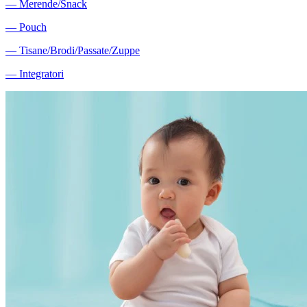
―
Merende/Snack
―
Pouch
―
Tisane/Brodi/Passate/Zuppe
―
Integratori