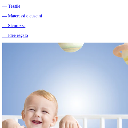
―
Tessile
―
Materassi e cuscini
―
Sicurezza
―
Idee regalo