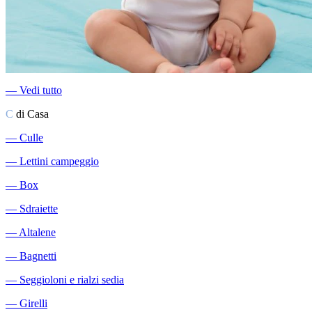
―
Vedi tutto
C
di Casa
―
Culle
―
Lettini campeggio
―
Box
―
Sdraiette
―
Altalene
―
Bagnetti
―
Seggioloni e rialzi sedia
―
Girelli