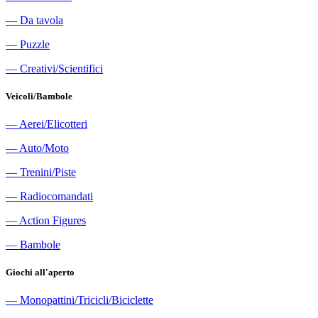
―
Da tavola
―
Puzzle
―
Creativi/Scientifici
Veicoli/Bambole
―
Aerei/Elicotteri
―
Auto/Moto
―
Trenini/Piste
―
Radiocomandati
―
Action Figures
―
Bambole
Giochi all'aperto
―
Monopattini/Tricicli/Biciclette