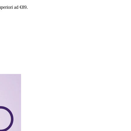
uperiori
ad
€89.