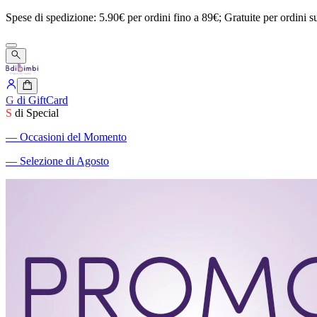
Spese
di
spedizione:
5.90€
per
ordini
fino
a
89€;
Gratuite
per
ordini
s
G
di GiftCard
S
di Special
―
Occasioni del Momento
―
Selezione di Agosto