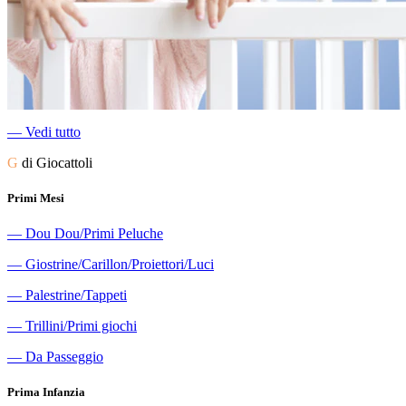
―
Vedi tutto
G
di Giocattoli
Primi Mesi
―
Dou Dou/Primi Peluche
―
Giostrine/Carillon/Proiettori/Luci
―
Palestrine/Tappeti
―
Trillini/Primi giochi
―
Da Passeggio
Prima Infanzia