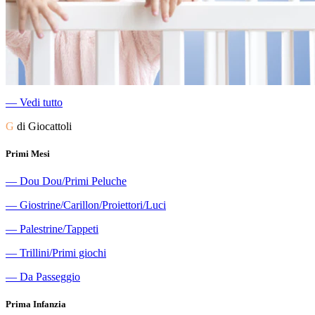
―
Vedi tutto
G
di Giocattoli
Primi Mesi
―
Dou Dou/Primi Peluche
―
Giostrine/Carillon/Proiettori/Luci
―
Palestrine/Tappeti
―
Trillini/Primi giochi
―
Da Passeggio
Prima Infanzia