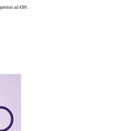
uperiori
ad
€89.