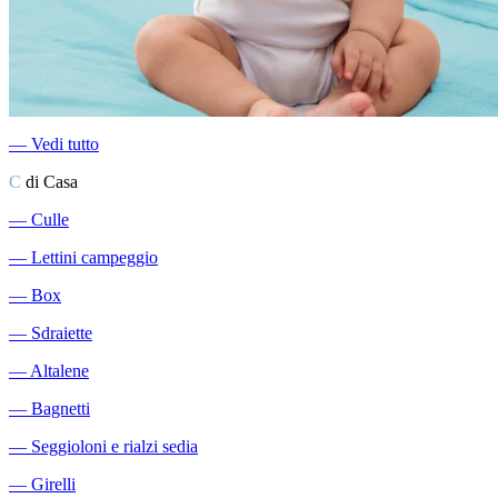
―
Vedi tutto
C
di Casa
―
Culle
―
Lettini campeggio
―
Box
―
Sdraiette
―
Altalene
―
Bagnetti
―
Seggioloni e rialzi sedia
―
Girelli