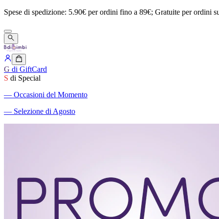
Spese
di
spedizione:
5.90€
per
ordini
fino
a
89€;
Gratuite
per
ordini
s
G
di GiftCard
S
di Special
―
Occasioni del Momento
―
Selezione di Agosto