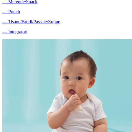
―
Merende/Snack
―
Pouch
―
Tisane/Brodi/Passate/Zuppe
―
Integratori