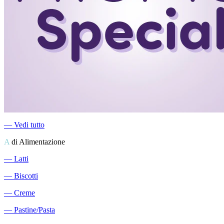
―
Vedi tutto
A
di Alimentazione
―
Latti
―
Biscotti
―
Creme
―
Pastine/Pasta