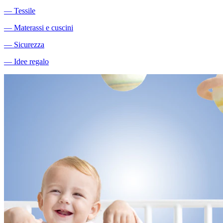
―
Tessile
―
Materassi e cuscini
―
Sicurezza
―
Idee regalo