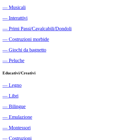
―
Musicali
―
Interattivi
―
Primi Passi/Cavalcabili/Dondoli
―
Costruzioni morbide
―
Giochi da bagnetto
―
Peluche
Educativi/Creativi
―
Legno
―
Libri
―
Bilingue
―
Emulazione
―
Montessori
―
Costruzioni