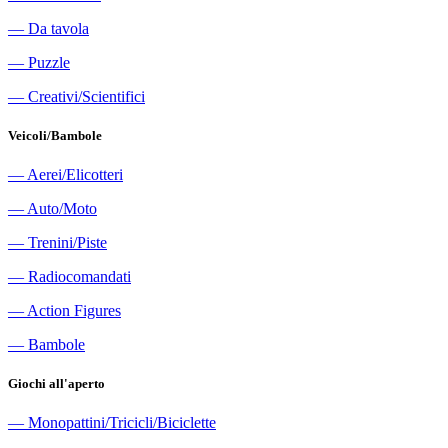
―
Da tavola
―
Puzzle
―
Creativi/Scientifici
Veicoli/Bambole
―
Aerei/Elicotteri
―
Auto/Moto
―
Trenini/Piste
―
Radiocomandati
―
Action Figures
―
Bambole
Giochi all'aperto
―
Monopattini/Tricicli/Biciclette