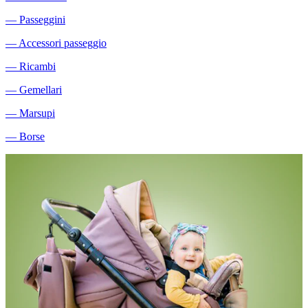
―
Passeggini
―
Accessori passeggio
―
Ricambi
―
Gemellari
―
Marsupi
―
Borse