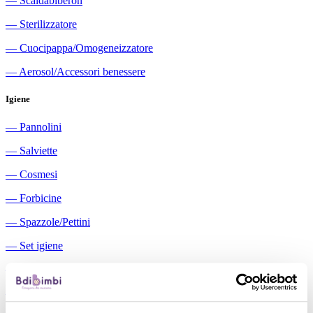
―
Scaldabiberon
―
Sterilizzatore
―
Cuocipappa/Omogeneizzatore
―
Aerosol/Accessori benessere
Igiene
―
Pannolini
―
Salviette
―
Cosmesi
―
Forbicine
―
Spazzole/Pettini
―
Set igiene
―
Igiene orale
―
Aspiratori nasali manuali