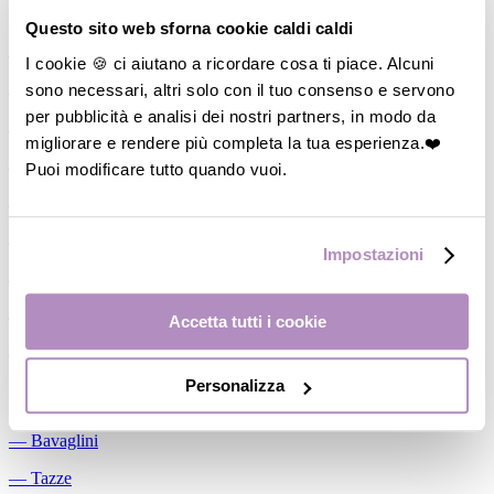
Allattamento
Questo sito web sforna cookie caldi caldi
―
Cuscini allattamento
I cookie 🍪 ci aiutano a ricordare cosa ti piace. Alcuni
sono necessari, altri solo con il tuo consenso e servono
―
Biberon
per pubblicità e analisi dei nostri partners, in modo da
―
Tettarelle
migliorare e rendere più completa la tua esperienza.❤️
―
Succhietti
Puoi modificare tutto quando vuoi.
―
Portasucchietti/Clip/Catenelle
―
Tiralatte Manuali
Impostazioni
―
Dosalatte
―
Conservalatte Materno
Accetta tutti i cookie
―
Massaggiagengive
Personalizza
Pappa
―
Bavaglini
―
Tazze