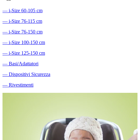
―
i-Size 60-105 cm
―
i-Size 76-115 cm
―
i-Size 76-150 cm
―
i-Size 100-150 cm
―
i-Size 125-150 cm
―
Basi/Adattatori
―
Dispositivi Sicurezza
―
Rivestimenti