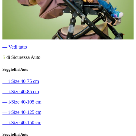
―
Vedi tutto
S
di Sicurezza Auto
Seggiolini Auto
―
i-Size 40-75 cm
―
i-Size 40-85 cm
―
i-Size 40-105 cm
―
i-Size 40-125 cm
―
i-Size 40-150 cm
Seggiolini Auto