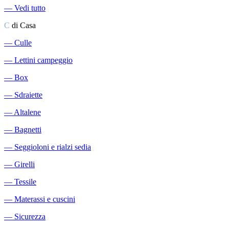
―
Vedi tutto
C
di Casa
―
Culle
―
Lettini campeggio
―
Box
―
Sdraiette
―
Altalene
―
Bagnetti
―
Seggioloni e rialzi sedia
―
Girelli
―
Tessile
―
Materassi e cuscini
―
Sicurezza