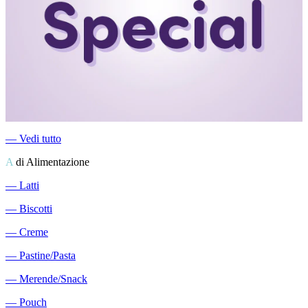
―
Vedi tutto
A
di Alimentazione
―
Latti
―
Biscotti
―
Creme
―
Pastine/Pasta
―
Merende/Snack
―
Pouch