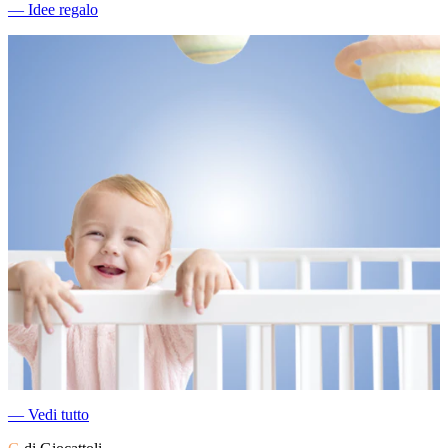
―
Idee regalo
―
Vedi tutto