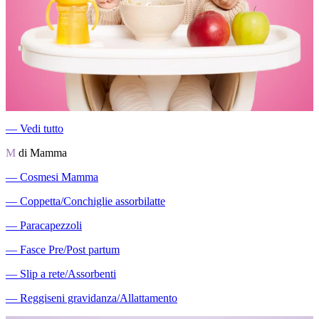
―
Vedi tutto
M
di Mamma
―
Cosmesi Mamma
―
Coppetta/Conchiglie assorbilatte
―
Paracapezzoli
―
Fasce Pre/Post partum
―
Slip a rete/Assorbenti
―
Reggiseni gravidanza/Allattamento