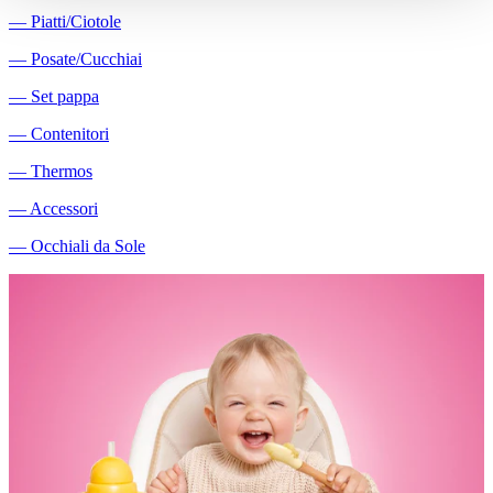
―
Piatti/Ciotole
―
Posate/Cucchiai
―
Set pappa
―
Contenitori
―
Thermos
―
Accessori
―
Occhiali da Sole