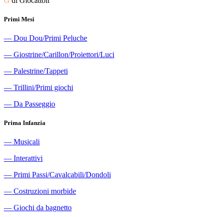
G
di Giocattoli
Primi Mesi
―
Dou Dou/Primi Peluche
―
Giostrine/Carillon/Proiettori/Luci
―
Palestrine/Tappeti
―
Trillini/Primi giochi
―
Da Passeggio
Prima Infanzia
―
Musicali
―
Interattivi
―
Primi Passi/Cavalcabili/Dondoli
―
Costruzioni morbide
―
Giochi da bagnetto