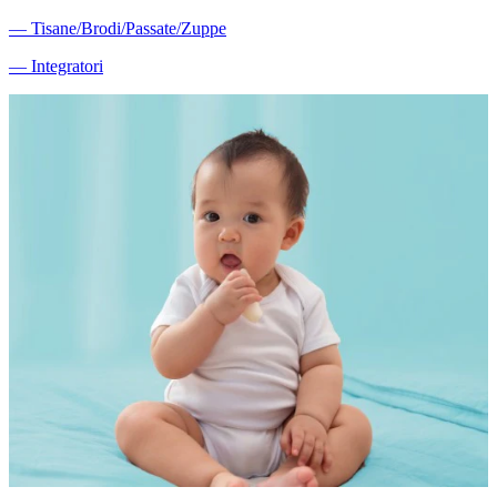
―
Tisane/Brodi/Passate/Zuppe
―
Integratori