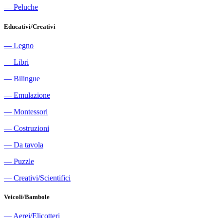
―
Peluche
Educativi/Creativi
―
Legno
―
Libri
―
Bilingue
―
Emulazione
―
Montessori
―
Costruzioni
―
Da tavola
―
Puzzle
―
Creativi/Scientifici
Veicoli/Bambole
―
Aerei/Elicotteri