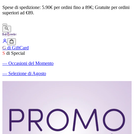
Spese
di
spedizione:
5.90€
per
ordini
fino
a
89€;
Gratuite
per
ordini
superiori
ad
€89.
G
di GiftCard
S
di Special
―
Occasioni del Momento
―
Selezione di Agosto