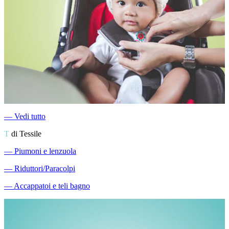
―
Vedi tutto
T
di Tessile
―
Piumoni e lenzuola
―
Riduttori/Paracolpi
―
Accappatoi e teli bagno