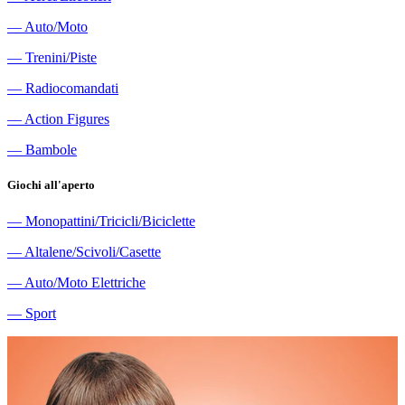
―
Auto/Moto
―
Trenini/Piste
―
Radiocomandati
―
Action Figures
―
Bambole
Giochi all'aperto
―
Monopattini/Tricicli/Biciclette
―
Altalene/Scivoli/Casette
―
Auto/Moto Elettriche
―
Sport