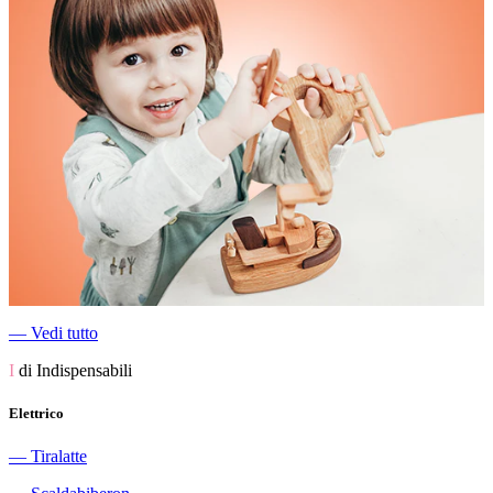
―
Vedi tutto
I
di Indispensabili
Elettrico
―
Tiralatte