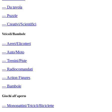
―
Da tavola
―
Puzzle
―
Creativi/Scientifici
Veicoli/Bambole
―
Aerei/Elicotteri
―
Auto/Moto
―
Trenini/Piste
―
Radiocomandati
―
Action Figures
―
Bambole
Giochi all'aperto
―
Monopattini/Tricicli/Biciclette