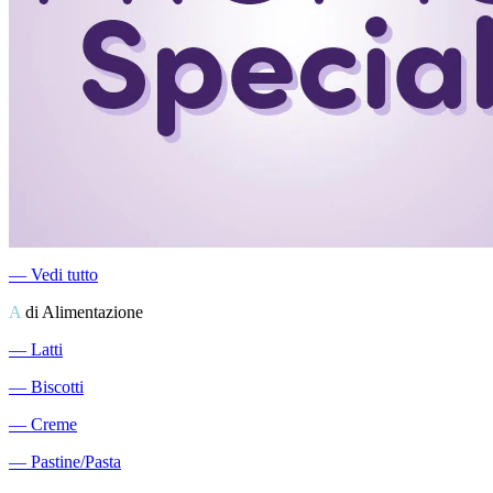
―
Vedi tutto
A
di Alimentazione
―
Latti
―
Biscotti
―
Creme
―
Pastine/Pasta