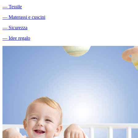
―
Tessile
―
Materassi e cuscini
―
Sicurezza
―
Idee regalo