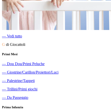
―
Vedi tutto
G
di Giocattoli
Primi Mesi
―
Dou Dou/Primi Peluche
―
Giostrine/Carillon/Proiettori/Luci
―
Palestrine/Tappeti
―
Trillini/Primi giochi
―
Da Passeggio
Prima Infanzia