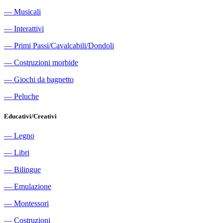
―
Musicali
―
Interattivi
―
Primi Passi/Cavalcabili/Dondoli
―
Costruzioni morbide
―
Giochi da bagnetto
―
Peluche
Educativi/Creativi
―
Legno
―
Libri
―
Bilingue
―
Emulazione
―
Montessori
―
Costruzioni