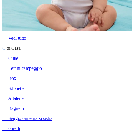
―
Vedi tutto
C
di Casa
―
Culle
―
Lettini campeggio
―
Box
―
Sdraiette
―
Altalene
―
Bagnetti
―
Seggioloni e rialzi sedia
―
Girelli