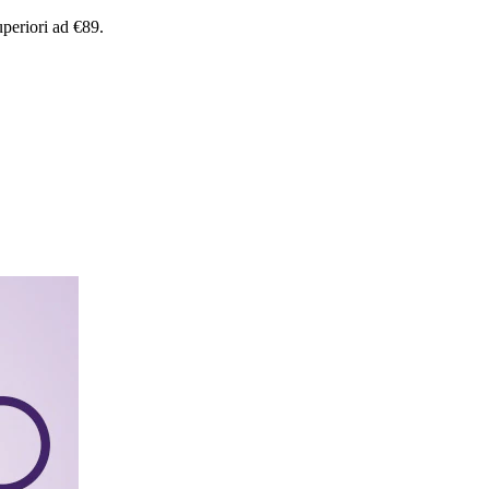
uperiori
ad
€89.