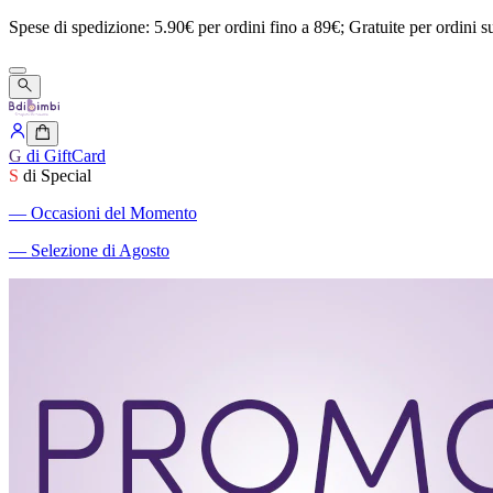
Spese
di
spedizione:
5.90€
per
ordini
fino
a
89€;
Gratuite
per
ordini
s
G
di GiftCard
S
di Special
―
Occasioni del Momento
―
Selezione di Agosto