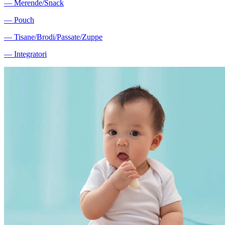
―
Merende/Snack
―
Pouch
―
Tisane/Brodi/Passate/Zuppe
―
Integratori