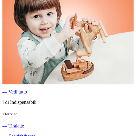
―
Vedi tutto
I
di Indispensabili
Elettrico
―
Tiralatte