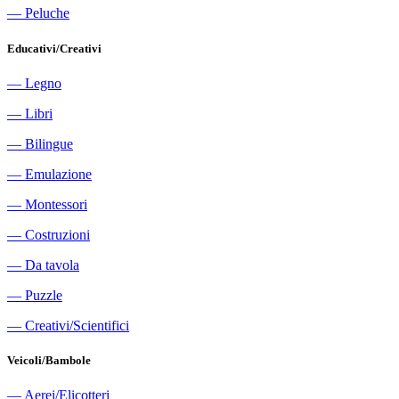
―
Peluche
Educativi/Creativi
―
Legno
―
Libri
―
Bilingue
―
Emulazione
―
Montessori
―
Costruzioni
―
Da tavola
―
Puzzle
―
Creativi/Scientifici
Veicoli/Bambole
―
Aerei/Elicotteri