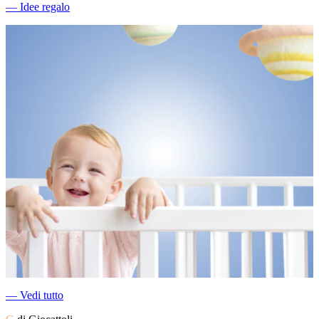
―
Idee regalo
―
Vedi tutto