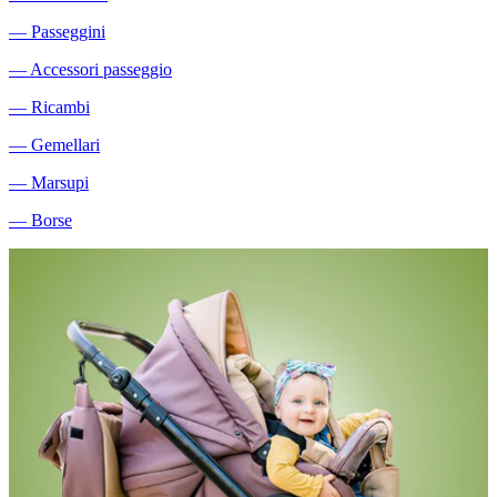
―
Passeggini
―
Accessori passeggio
―
Ricambi
―
Gemellari
―
Marsupi
―
Borse