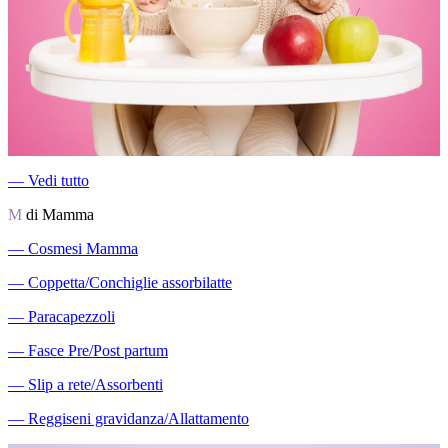
―
Vedi tutto
M
di Mamma
―
Cosmesi Mamma
―
Coppetta/Conchiglie assorbilatte
―
Paracapezzoli
―
Fasce Pre/Post partum
―
Slip a rete/Assorbenti
―
Reggiseni gravidanza/Allattamento