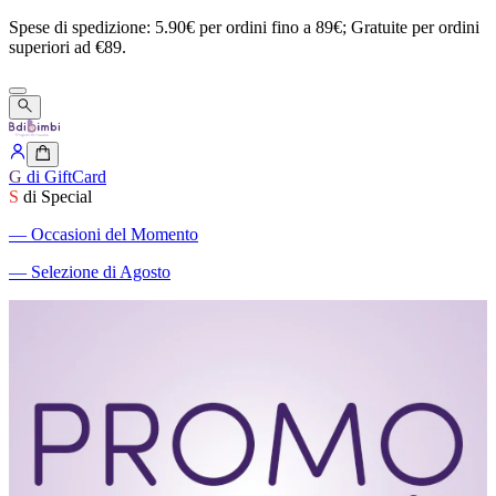
Spese
di
spedizione:
5.90€
per
ordini
fino
a
89€;
Gratuite
per
ordini
superiori
ad
€89.
G
di GiftCard
S
di Special
―
Occasioni del Momento
―
Selezione di Agosto