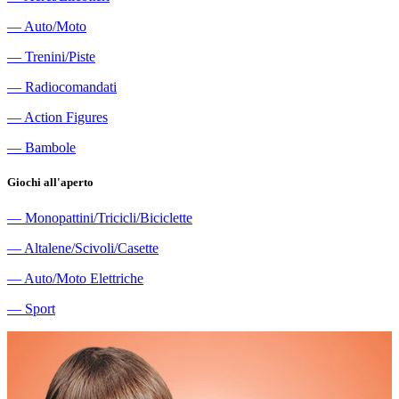
―
Auto/Moto
―
Trenini/Piste
―
Radiocomandati
―
Action Figures
―
Bambole
Giochi all'aperto
―
Monopattini/Tricicli/Biciclette
―
Altalene/Scivoli/Casette
―
Auto/Moto Elettriche
―
Sport