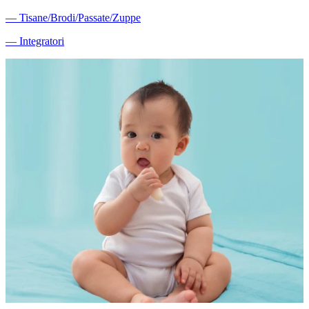
―
Tisane/Brodi/Passate/Zuppe
―
Integratori