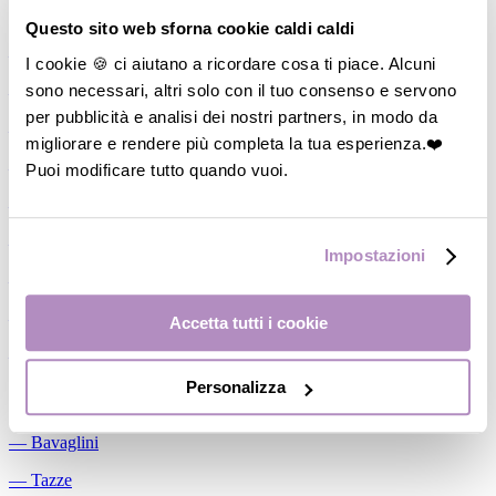
Allattamento
Questo sito web sforna cookie caldi caldi
―
Cuscini allattamento
I cookie 🍪 ci aiutano a ricordare cosa ti piace. Alcuni
sono necessari, altri solo con il tuo consenso e servono
―
Biberon
per pubblicità e analisi dei nostri partners, in modo da
―
Tettarelle
migliorare e rendere più completa la tua esperienza.❤️
―
Succhietti
Puoi modificare tutto quando vuoi.
―
Portasucchietti/Clip/Catenelle
―
Tiralatte Manuali
Impostazioni
―
Dosalatte
―
Conservalatte Materno
Accetta tutti i cookie
―
Massaggiagengive
Personalizza
Pappa
―
Bavaglini
―
Tazze