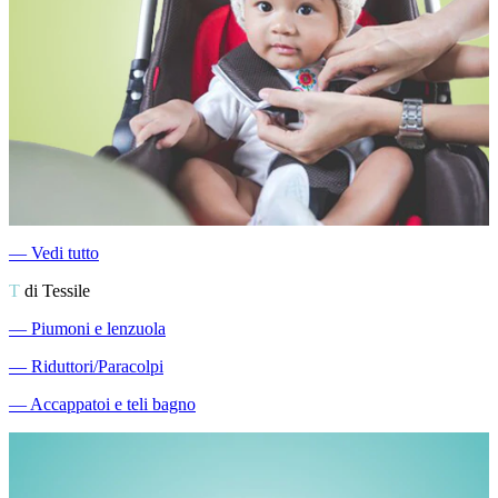
―
Vedi tutto
T
di Tessile
―
Piumoni e lenzuola
―
Riduttori/Paracolpi
―
Accappatoi e teli bagno