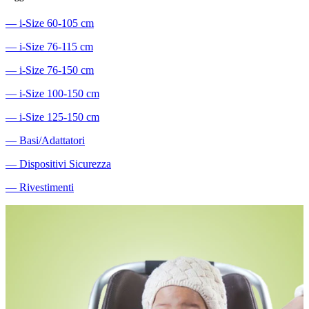
―
i-Size 60-105 cm
―
i-Size 76-115 cm
―
i-Size 76-150 cm
―
i-Size 100-150 cm
―
i-Size 125-150 cm
―
Basi/Adattatori
―
Dispositivi Sicurezza
―
Rivestimenti