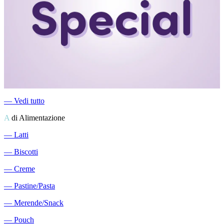
―
Vedi tutto
A
di Alimentazione
―
Latti
―
Biscotti
―
Creme
―
Pastine/Pasta
―
Merende/Snack
―
Pouch