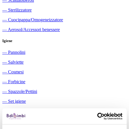
―
Scaldabiberon
―
Sterilizzatore
―
Cuocipappa/Omogeneizzatore
―
Aerosol/Accessori benessere
Igiene
―
Pannolini
―
Salviette
―
Cosmesi
―
Forbicine
―
Spazzole/Pettini
―
Set igiene
―
Igiene orale
―
Aspiratori nasali manuali