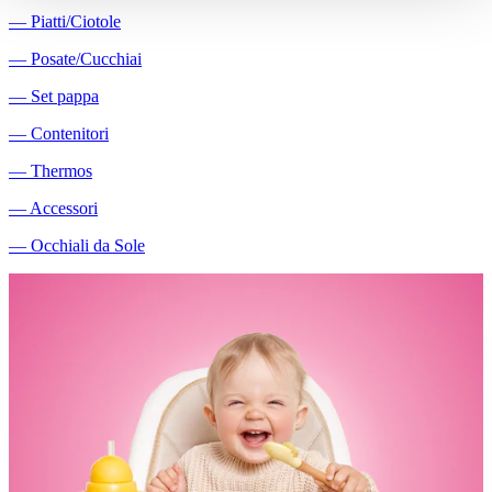
―
Piatti/Ciotole
―
Posate/Cucchiai
―
Set pappa
―
Contenitori
―
Thermos
―
Accessori
―
Occhiali da Sole