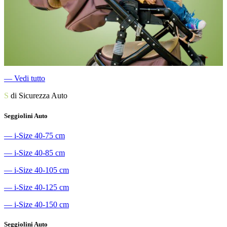
―
Vedi tutto
S
di Sicurezza Auto
Seggiolini Auto
―
i-Size 40-75 cm
―
i-Size 40-85 cm
―
i-Size 40-105 cm
―
i-Size 40-125 cm
―
i-Size 40-150 cm
Seggiolini Auto