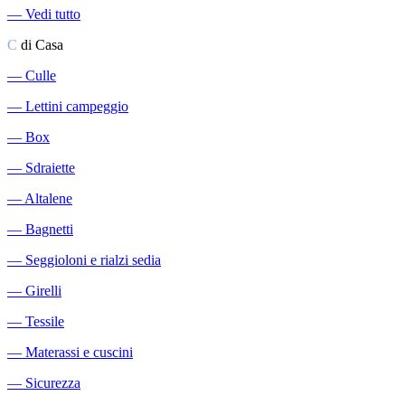
―
Vedi tutto
C
di Casa
―
Culle
―
Lettini campeggio
―
Box
―
Sdraiette
―
Altalene
―
Bagnetti
―
Seggioloni e rialzi sedia
―
Girelli
―
Tessile
―
Materassi e cuscini
―
Sicurezza