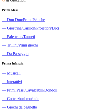
G
di Giocattoli
Primi Mesi
―
Dou Dou/Primi Peluche
―
Giostrine/Carillon/Proiettori/Luci
―
Palestrine/Tappeti
―
Trillini/Primi giochi
―
Da Passeggio
Prima Infanzia
―
Musicali
―
Interattivi
―
Primi Passi/Cavalcabili/Dondoli
―
Costruzioni morbide
―
Giochi da bagnetto