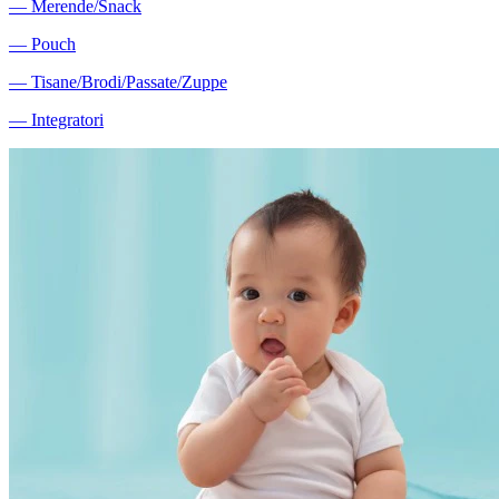
―
Merende/Snack
―
Pouch
―
Tisane/Brodi/Passate/Zuppe
―
Integratori