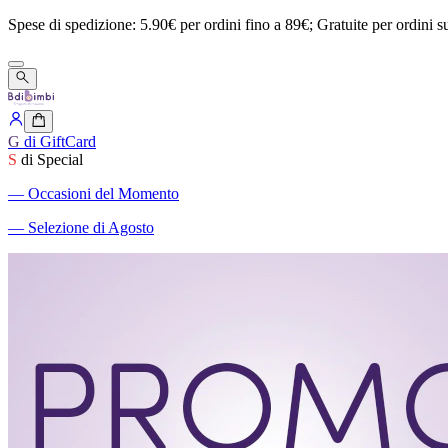
Spese
di
spedizione:
5.90€
per
ordini
fino
a
89€;
Gratuite
per
ordini
s
G
di GiftCard
S
di Special
―
Occasioni del Momento
―
Selezione di Agosto