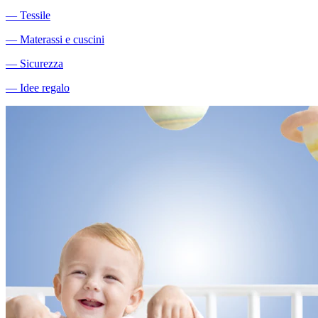
―
Tessile
―
Materassi e cuscini
―
Sicurezza
―
Idee regalo