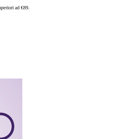
uperiori
ad
€89.