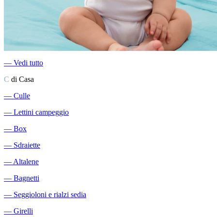
―
Vedi tutto
C
di Casa
―
Culle
―
Lettini campeggio
―
Box
―
Sdraiette
―
Altalene
―
Bagnetti
―
Seggioloni e rialzi sedia
―
Girelli