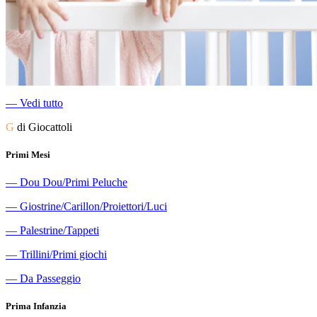
―
Vedi tutto
G
di Giocattoli
Primi Mesi
―
Dou Dou/Primi Peluche
―
Giostrine/Carillon/Proiettori/Luci
―
Palestrine/Tappeti
―
Trillini/Primi giochi
―
Da Passeggio
Prima Infanzia