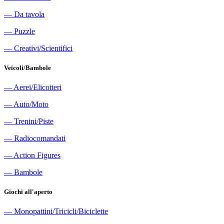
―
Da tavola
―
Puzzle
―
Creativi/Scientifici
Veicoli/Bambole
―
Aerei/Elicotteri
―
Auto/Moto
―
Trenini/Piste
―
Radiocomandati
―
Action Figures
―
Bambole
Giochi all'aperto
―
Monopattini/Tricicli/Biciclette