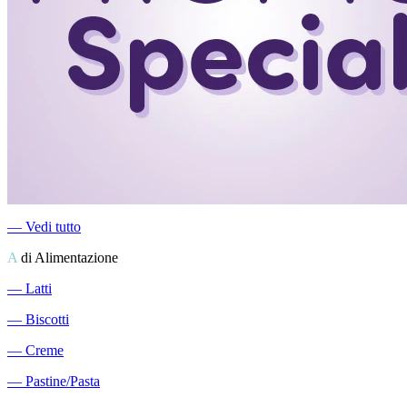
―
Vedi tutto
A
di Alimentazione
―
Latti
―
Biscotti
―
Creme
―
Pastine/Pasta