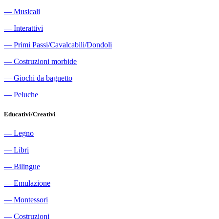
―
Musicali
―
Interattivi
―
Primi Passi/Cavalcabili/Dondoli
―
Costruzioni morbide
―
Giochi da bagnetto
―
Peluche
Educativi/Creativi
―
Legno
―
Libri
―
Bilingue
―
Emulazione
―
Montessori
―
Costruzioni