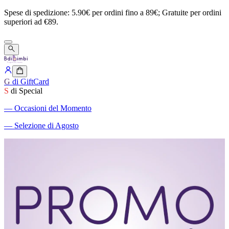
Spese
di
spedizione:
5.90€
per
ordini
fino
a
89€;
Gratuite
per
ordini
superiori
ad
€89.
G
di GiftCard
S
di Special
―
Occasioni del Momento
―
Selezione di Agosto