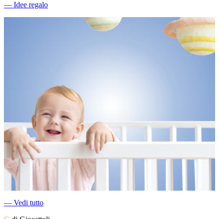
―
Idee regalo
―
Vedi tutto