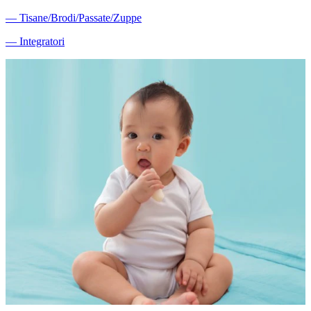
―
Tisane/Brodi/Passate/Zuppe
―
Integratori