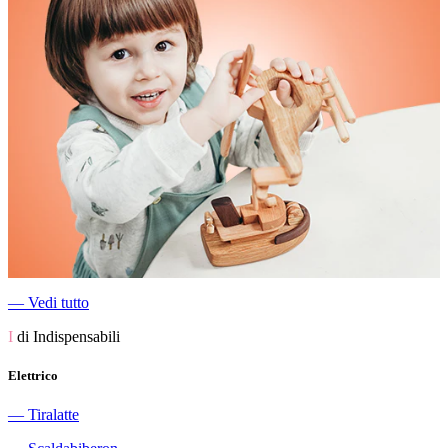
―
Vedi tutto
I
di Indispensabili
Elettrico
―
Tiralatte