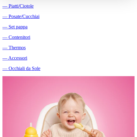
―
Piatti/Ciotole
―
Posate/Cucchiai
―
Set pappa
―
Contenitori
―
Thermos
―
Accessori
―
Occhiali da Sole