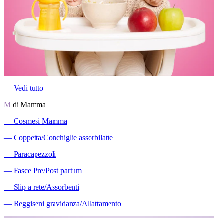
―
Vedi tutto
M
di Mamma
―
Cosmesi Mamma
―
Coppetta/Conchiglie assorbilatte
―
Paracapezzoli
―
Fasce Pre/Post partum
―
Slip a rete/Assorbenti
―
Reggiseni gravidanza/Allattamento