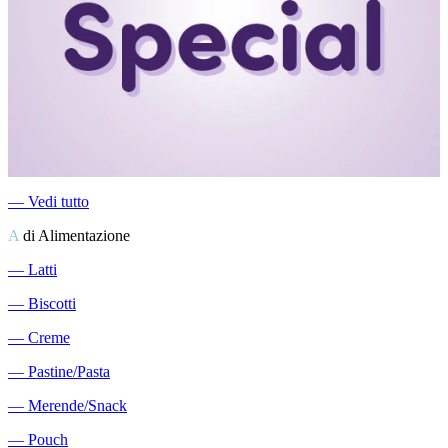
―
Vedi tutto
A
di Alimentazione
―
Latti
―
Biscotti
―
Creme
―
Pastine/Pasta
―
Merende/Snack
―
Pouch