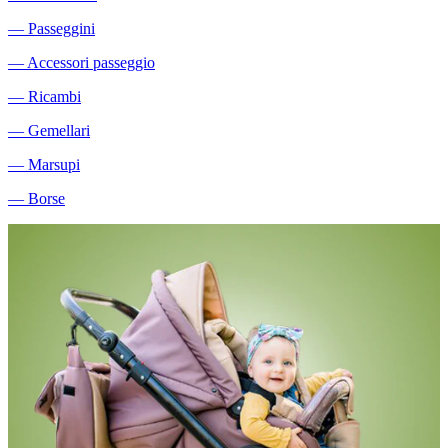
―
Passeggini
―
Accessori passeggio
―
Ricambi
―
Gemellari
―
Marsupi
―
Borse