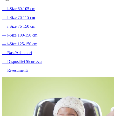
―
i-Size 60-105 cm
―
i-Size 76-115 cm
―
i-Size 76-150 cm
―
i-Size 100-150 cm
―
i-Size 125-150 cm
―
Basi/Adattatori
―
Dispositivi Sicurezza
―
Rivestimenti