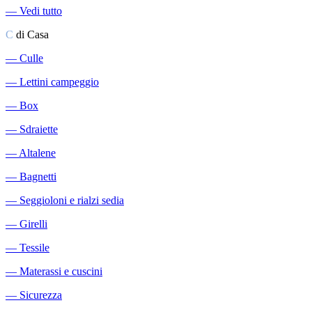
―
Vedi tutto
C
di Casa
―
Culle
―
Lettini campeggio
―
Box
―
Sdraiette
―
Altalene
―
Bagnetti
―
Seggioloni e rialzi sedia
―
Girelli
―
Tessile
―
Materassi e cuscini
―
Sicurezza