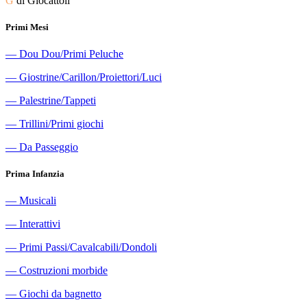
G
di Giocattoli
Primi Mesi
―
Dou Dou/Primi Peluche
―
Giostrine/Carillon/Proiettori/Luci
―
Palestrine/Tappeti
―
Trillini/Primi giochi
―
Da Passeggio
Prima Infanzia
―
Musicali
―
Interattivi
―
Primi Passi/Cavalcabili/Dondoli
―
Costruzioni morbide
―
Giochi da bagnetto