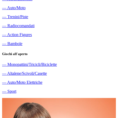
―
Auto/Moto
―
Trenini/Piste
―
Radiocomandati
―
Action Figures
―
Bambole
Giochi all'aperto
―
Monopattini/Tricicli/Biciclette
―
Altalene/Scivoli/Casette
―
Auto/Moto Elettriche
―
Sport