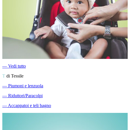
―
Vedi tutto
T
di Tessile
―
Piumoni e lenzuola
―
Riduttori/Paracolpi
―
Accappatoi e teli bagno