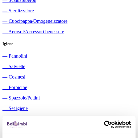
―
Scaldabiberon
―
Sterilizzatore
―
Cuocipappa/Omogeneizzatore
―
Aerosol/Accessori benessere
Igiene
―
Pannolini
―
Salviette
―
Cosmesi
―
Forbicine
―
Spazzole/Pettini
―
Set igiene
―
Igiene orale
―
Aspiratori nasali manuali