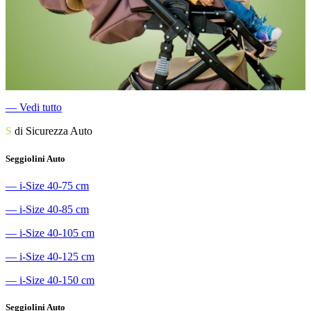
―
Vedi tutto
S
di Sicurezza Auto
Seggiolini Auto
―
i-Size 40-75 cm
―
i-Size 40-85 cm
―
i-Size 40-105 cm
―
i-Size 40-125 cm
―
i-Size 40-150 cm
Seggiolini Auto