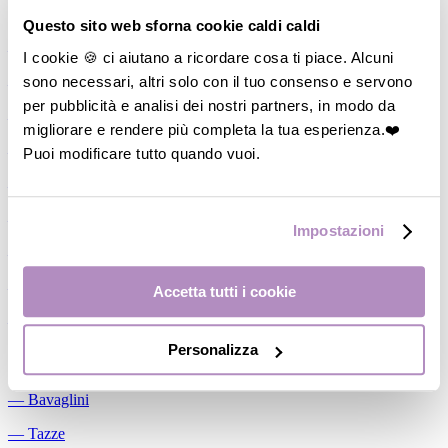
Allattamento
Questo sito web sforna cookie caldi caldi
―
Cuscini allattamento
I cookie 🍪 ci aiutano a ricordare cosa ti piace. Alcuni
sono necessari, altri solo con il tuo consenso e servono
―
Biberon
per pubblicità e analisi dei nostri partners, in modo da
―
Tettarelle
migliorare e rendere più completa la tua esperienza.❤️
―
Succhietti
Puoi modificare tutto quando vuoi.
―
Portasucchietti/Clip/Catenelle
―
Tiralatte Manuali
Impostazioni
―
Dosalatte
―
Conservalatte Materno
Accetta tutti i cookie
―
Massaggiagengive
Personalizza
Pappa
―
Bavaglini
―
Tazze