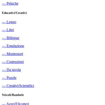
―
Peluche
Educativi/Creativi
―
Legno
―
Libri
―
Bilingue
―
Emulazione
―
Montessori
―
Costruzioni
―
Da tavola
―
Puzzle
―
Creativi/Scientifici
Veicoli/Bambole
―
Aerei/Elicotteri