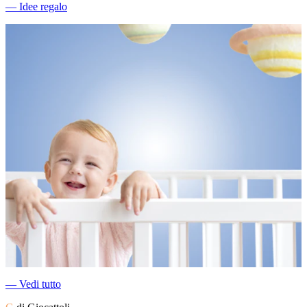
―
Idee regalo
―
Vedi tutto