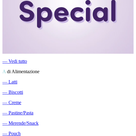
―
Vedi tutto
A
di Alimentazione
―
Latti
―
Biscotti
―
Creme
―
Pastine/Pasta
―
Merende/Snack
―
Pouch