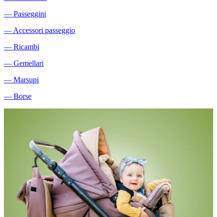
―
Passeggini
―
Accessori passeggio
―
Ricambi
―
Gemellari
―
Marsupi
―
Borse