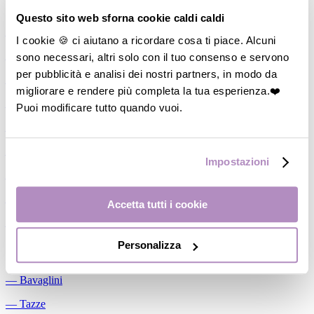
Allattamento
Questo sito web sforna cookie caldi caldi
―
Cuscini allattamento
I cookie 🍪 ci aiutano a ricordare cosa ti piace. Alcuni
sono necessari, altri solo con il tuo consenso e servono
―
Biberon
per pubblicità e analisi dei nostri partners, in modo da
―
Tettarelle
migliorare e rendere più completa la tua esperienza.❤️
―
Succhietti
Puoi modificare tutto quando vuoi.
―
Portasucchietti/Clip/Catenelle
―
Tiralatte Manuali
Impostazioni
―
Dosalatte
―
Conservalatte Materno
Accetta tutti i cookie
―
Massaggiagengive
Personalizza
Pappa
―
Bavaglini
―
Tazze