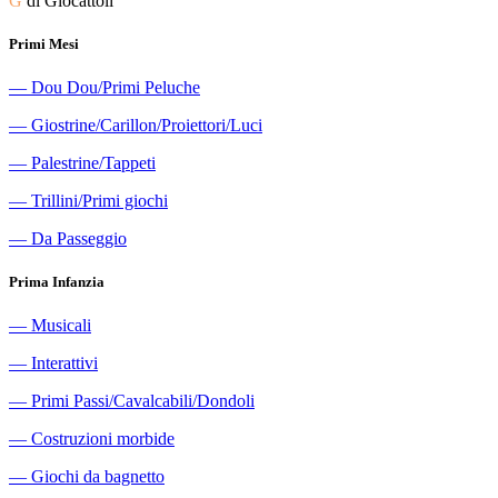
G
di Giocattoli
Primi Mesi
―
Dou Dou/Primi Peluche
―
Giostrine/Carillon/Proiettori/Luci
―
Palestrine/Tappeti
―
Trillini/Primi giochi
―
Da Passeggio
Prima Infanzia
―
Musicali
―
Interattivi
―
Primi Passi/Cavalcabili/Dondoli
―
Costruzioni morbide
―
Giochi da bagnetto