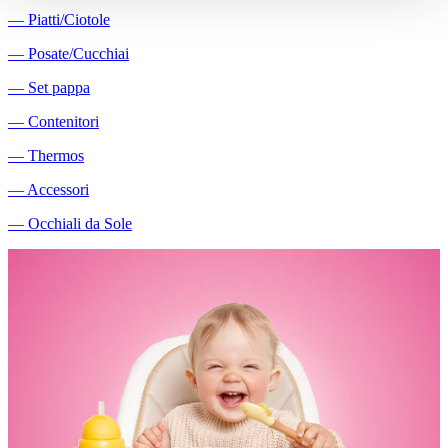
―
Piatti/Ciotole
―
Posate/Cucchiai
―
Set pappa
―
Contenitori
―
Thermos
―
Accessori
―
Occhiali da Sole