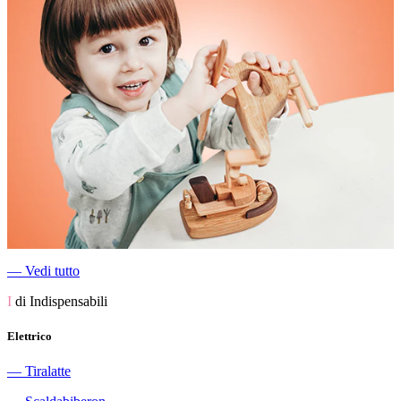
―
Vedi tutto
I
di Indispensabili
Elettrico
―
Tiralatte