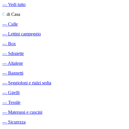
―
Vedi tutto
C
di Casa
―
Culle
―
Lettini campeggio
―
Box
―
Sdraiette
―
Altalene
―
Bagnetti
―
Seggioloni e rialzi sedia
―
Girelli
―
Tessile
―
Materassi e cuscini
―
Sicurezza