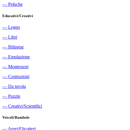
―
Peluche
Educativi/Creativi
―
Legno
―
Libri
―
Bilingue
―
Emulazione
―
Montessori
―
Costruzioni
―
Da tavola
―
Puzzle
―
Creativi/Scientifici
Veicoli/Bambole
―
Aerei/Elicotteri