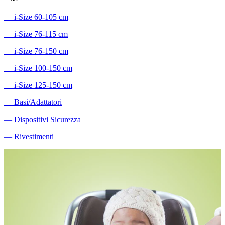
―
i-Size 60-105 cm
―
i-Size 76-115 cm
―
i-Size 76-150 cm
―
i-Size 100-150 cm
―
i-Size 125-150 cm
―
Basi/Adattatori
―
Dispositivi Sicurezza
―
Rivestimenti