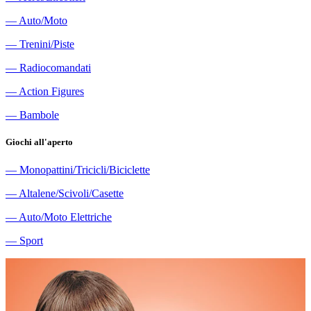
―
Auto/Moto
―
Trenini/Piste
―
Radiocomandati
―
Action Figures
―
Bambole
Giochi all'aperto
―
Monopattini/Tricicli/Biciclette
―
Altalene/Scivoli/Casette
―
Auto/Moto Elettriche
―
Sport