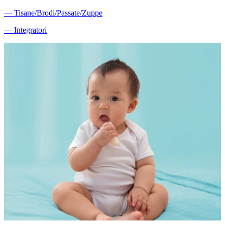
―
Tisane/Brodi/Passate/Zuppe
―
Integratori