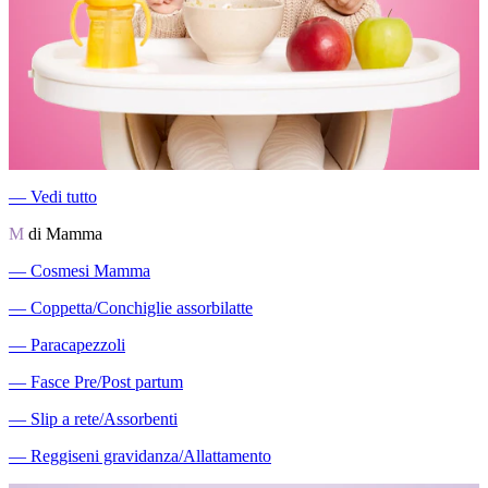
―
Vedi tutto
M
di Mamma
―
Cosmesi Mamma
―
Coppetta/Conchiglie assorbilatte
―
Paracapezzoli
―
Fasce Pre/Post partum
―
Slip a rete/Assorbenti
―
Reggiseni gravidanza/Allattamento