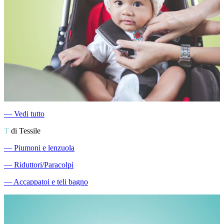
―
Vedi tutto
T
di Tessile
―
Piumoni e lenzuola
―
Riduttori/Paracolpi
―
Accappatoi e teli bagno