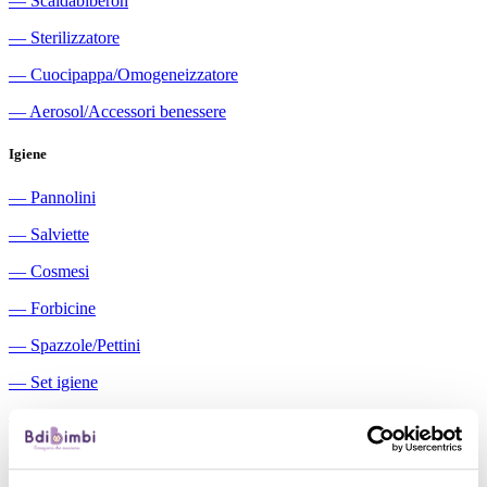
―
Scaldabiberon
―
Sterilizzatore
―
Cuocipappa/Omogeneizzatore
―
Aerosol/Accessori benessere
Igiene
―
Pannolini
―
Salviette
―
Cosmesi
―
Forbicine
―
Spazzole/Pettini
―
Set igiene
―
Igiene orale
―
Aspiratori nasali manuali