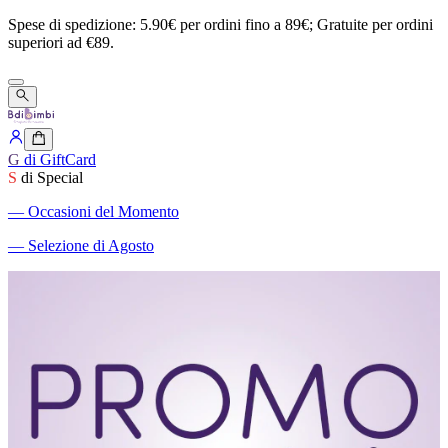
Spese
di
spedizione:
5.90€
per
ordini
fino
a
89€;
Gratuite
per
ordini
superiori
ad
€89.
G
di GiftCard
S
di Special
―
Occasioni del Momento
―
Selezione di Agosto