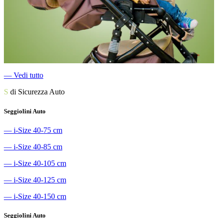
―
Vedi tutto
S
di Sicurezza Auto
Seggiolini Auto
―
i-Size 40-75 cm
―
i-Size 40-85 cm
―
i-Size 40-105 cm
―
i-Size 40-125 cm
―
i-Size 40-150 cm
Seggiolini Auto