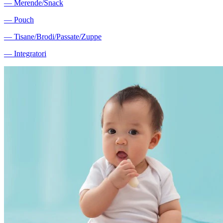
―
Merende/Snack
―
Pouch
―
Tisane/Brodi/Passate/Zuppe
―
Integratori