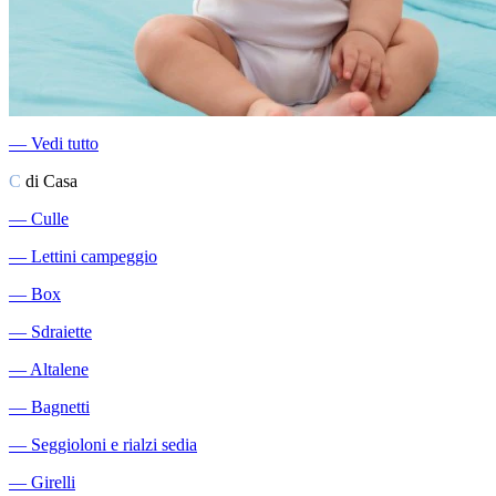
―
Vedi tutto
C
di Casa
―
Culle
―
Lettini campeggio
―
Box
―
Sdraiette
―
Altalene
―
Bagnetti
―
Seggioloni e rialzi sedia
―
Girelli