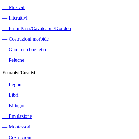
―
Musicali
―
Interattivi
―
Primi Passi/Cavalcabili/Dondoli
―
Costruzioni morbide
―
Giochi da bagnetto
―
Peluche
Educativi/Creativi
―
Legno
―
Libri
―
Bilingue
―
Emulazione
―
Montessori
―
Costruzioni