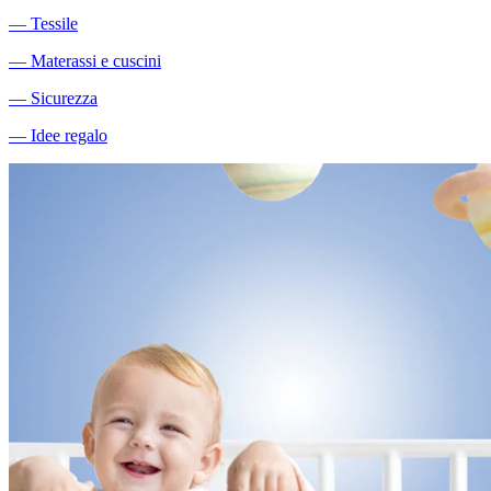
―
Tessile
―
Materassi e cuscini
―
Sicurezza
―
Idee regalo