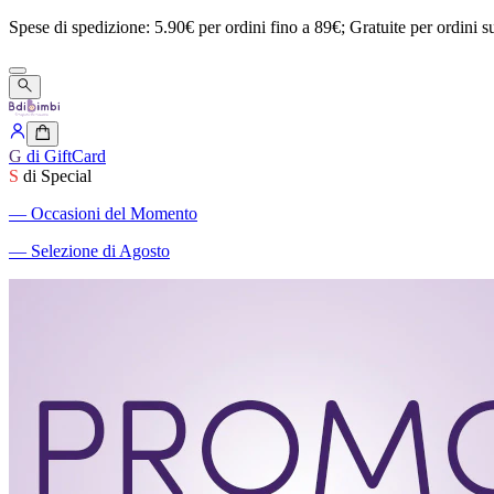
Spese
di
spedizione:
5.90€
per
ordini
fino
a
89€;
Gratuite
per
ordini
s
G
di GiftCard
S
di Special
―
Occasioni del Momento
―
Selezione di Agosto