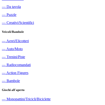
―
Da tavola
―
Puzzle
―
Creativi/Scientifici
Veicoli/Bambole
―
Aerei/Elicotteri
―
Auto/Moto
―
Trenini/Piste
―
Radiocomandati
―
Action Figures
―
Bambole
Giochi all'aperto
―
Monopattini/Tricicli/Biciclette