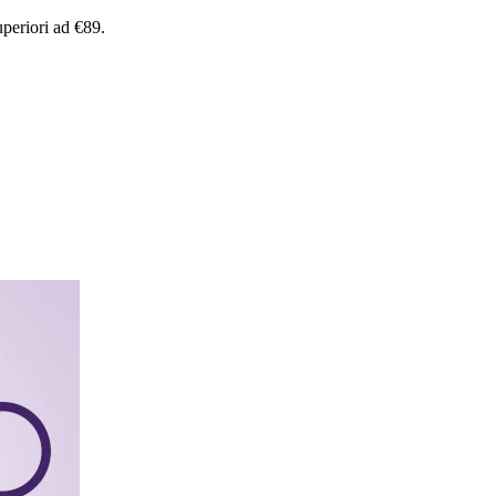
uperiori
ad
€89.