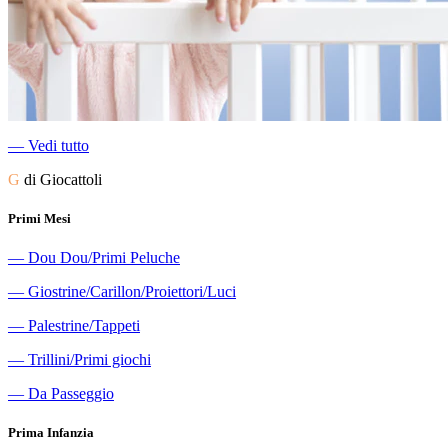
―
Vedi tutto
G
di Giocattoli
Primi Mesi
―
Dou Dou/Primi Peluche
―
Giostrine/Carillon/Proiettori/Luci
―
Palestrine/Tappeti
―
Trillini/Primi giochi
―
Da Passeggio
Prima Infanzia