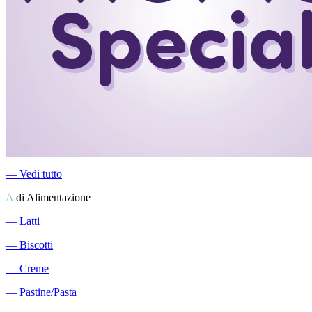
―
Vedi tutto
A
di Alimentazione
―
Latti
―
Biscotti
―
Creme
―
Pastine/Pasta