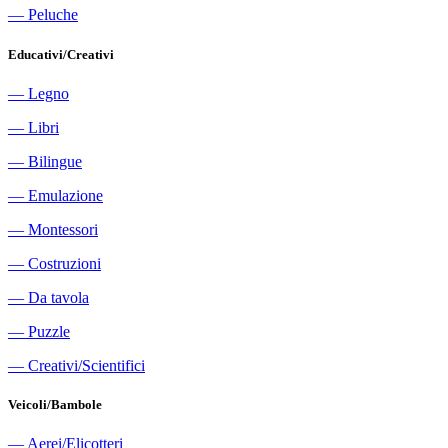
―
Peluche
Educativi/Creativi
―
Legno
―
Libri
―
Bilingue
―
Emulazione
―
Montessori
―
Costruzioni
―
Da tavola
―
Puzzle
―
Creativi/Scientifici
Veicoli/Bambole
―
Aerei/Elicotteri