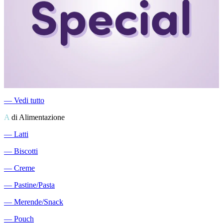
―
Vedi tutto
A
di Alimentazione
―
Latti
―
Biscotti
―
Creme
―
Pastine/Pasta
―
Merende/Snack
―
Pouch