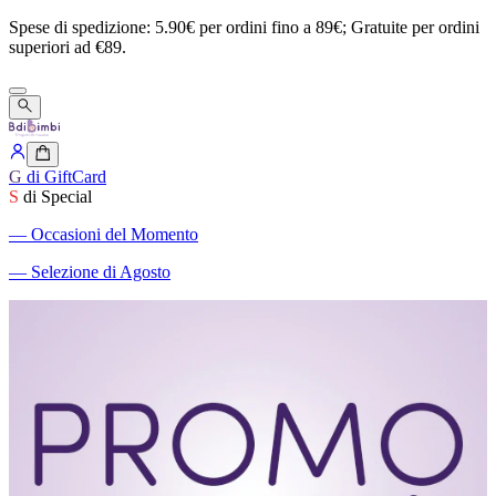
Spese
di
spedizione:
5.90€
per
ordini
fino
a
89€;
Gratuite
per
ordini
superiori
ad
€89.
G
di GiftCard
S
di Special
―
Occasioni del Momento
―
Selezione di Agosto