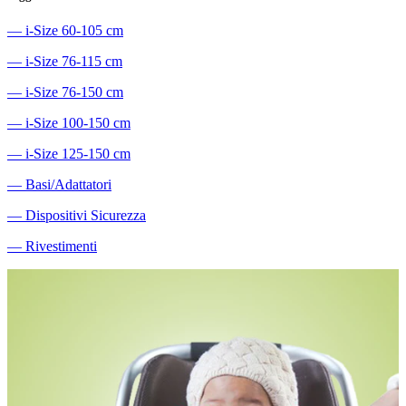
―
i-Size 60-105 cm
―
i-Size 76-115 cm
―
i-Size 76-150 cm
―
i-Size 100-150 cm
―
i-Size 125-150 cm
―
Basi/Adattatori
―
Dispositivi Sicurezza
―
Rivestimenti