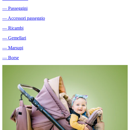
―
Passeggini
―
Accessori passeggio
―
Ricambi
―
Gemellari
―
Marsupi
―
Borse