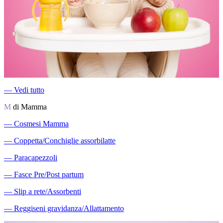
―
Vedi tutto
M
di Mamma
―
Cosmesi Mamma
―
Coppetta/Conchiglie assorbilatte
―
Paracapezzoli
―
Fasce Pre/Post partum
―
Slip a rete/Assorbenti
―
Reggiseni gravidanza/Allattamento