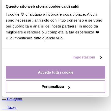
Allattamento
Questo sito web sforna cookie caldi caldi
―
Cuscini allattamento
I cookie 🍪 ci aiutano a ricordare cosa ti piace. Alcuni
sono necessari, altri solo con il tuo consenso e servono
―
Biberon
per pubblicità e analisi dei nostri partners, in modo da
―
Tettarelle
migliorare e rendere più completa la tua esperienza.❤️
―
Succhietti
Puoi modificare tutto quando vuoi.
―
Portasucchietti/Clip/Catenelle
―
Tiralatte Manuali
Impostazioni
―
Dosalatte
―
Conservalatte Materno
Accetta tutti i cookie
―
Massaggiagengive
Personalizza
Pappa
―
Bavaglini
―
Tazze