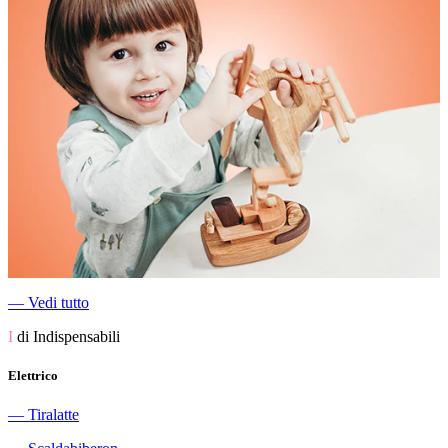
―
Vedi tutto
I
di Indispensabili
Elettrico
―
Tiralatte