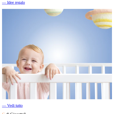
―
Idee regalo
―
Vedi tutto