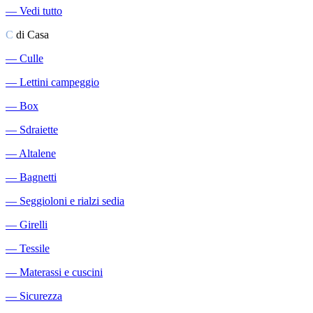
―
Vedi tutto
C
di Casa
―
Culle
―
Lettini campeggio
―
Box
―
Sdraiette
―
Altalene
―
Bagnetti
―
Seggioloni e rialzi sedia
―
Girelli
―
Tessile
―
Materassi e cuscini
―
Sicurezza