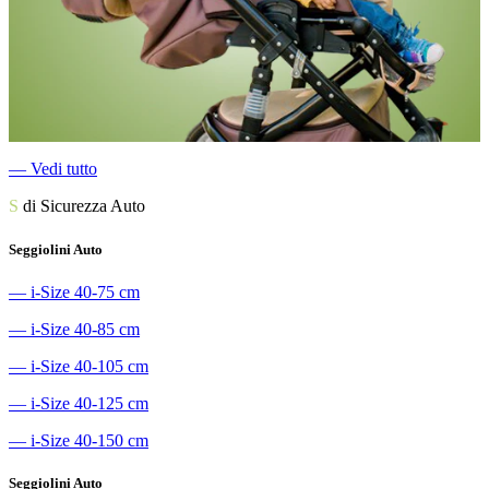
―
Vedi tutto
S
di Sicurezza Auto
Seggiolini Auto
―
i-Size 40-75 cm
―
i-Size 40-85 cm
―
i-Size 40-105 cm
―
i-Size 40-125 cm
―
i-Size 40-150 cm
Seggiolini Auto