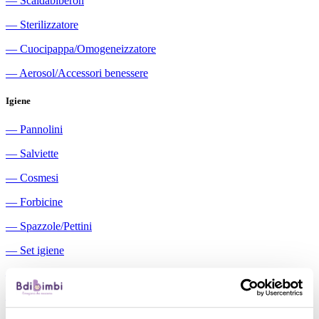
―
Scaldabiberon
―
Sterilizzatore
―
Cuocipappa/Omogeneizzatore
―
Aerosol/Accessori benessere
Igiene
―
Pannolini
―
Salviette
―
Cosmesi
―
Forbicine
―
Spazzole/Pettini
―
Set igiene
―
Igiene orale
―
Aspiratori nasali manuali