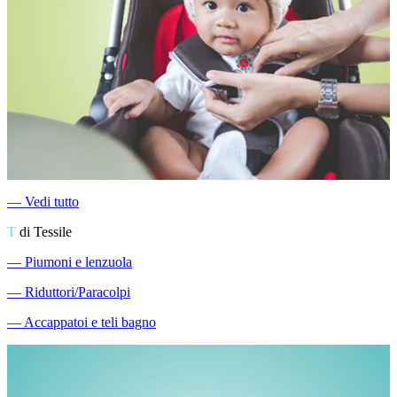
―
Vedi tutto
T
di Tessile
―
Piumoni e lenzuola
―
Riduttori/Paracolpi
―
Accappatoi e teli bagno