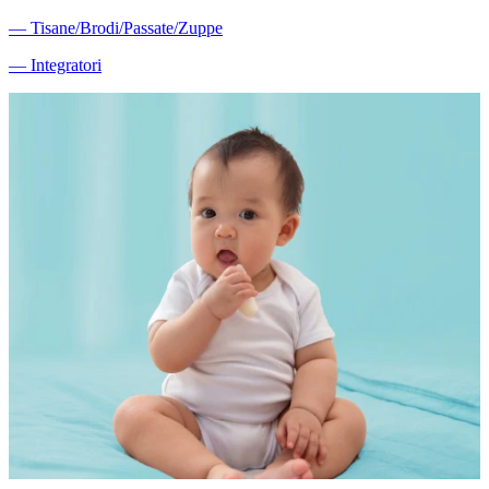
―
Tisane/Brodi/Passate/Zuppe
―
Integratori