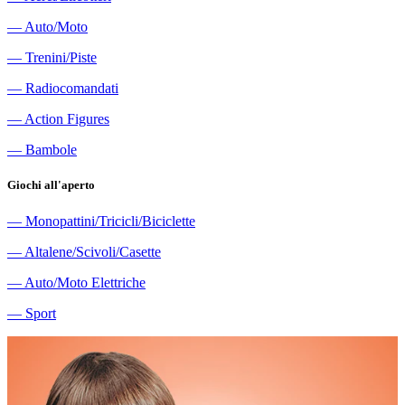
―
Auto/Moto
―
Trenini/Piste
―
Radiocomandati
―
Action Figures
―
Bambole
Giochi all'aperto
―
Monopattini/Tricicli/Biciclette
―
Altalene/Scivoli/Casette
―
Auto/Moto Elettriche
―
Sport