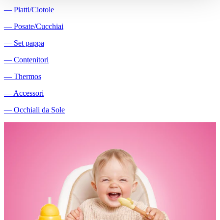
―
Piatti/Ciotole
―
Posate/Cucchiai
―
Set pappa
―
Contenitori
―
Thermos
―
Accessori
―
Occhiali da Sole