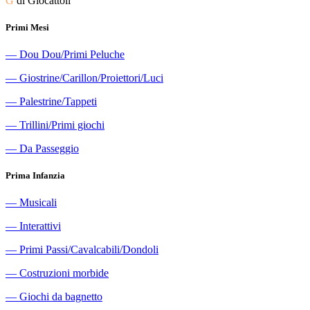
G
di Giocattoli
Primi Mesi
―
Dou Dou/Primi Peluche
―
Giostrine/Carillon/Proiettori/Luci
―
Palestrine/Tappeti
―
Trillini/Primi giochi
―
Da Passeggio
Prima Infanzia
―
Musicali
―
Interattivi
―
Primi Passi/Cavalcabili/Dondoli
―
Costruzioni morbide
―
Giochi da bagnetto