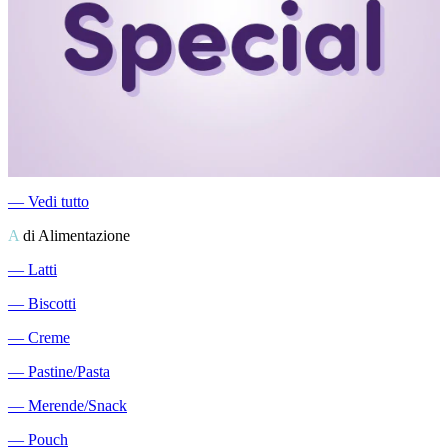
―
Vedi tutto
A
di Alimentazione
―
Latti
―
Biscotti
―
Creme
―
Pastine/Pasta
―
Merende/Snack
―
Pouch