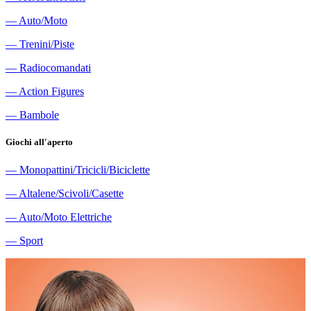
―
Auto/Moto
―
Trenini/Piste
―
Radiocomandati
―
Action Figures
―
Bambole
Giochi all'aperto
―
Monopattini/Tricicli/Biciclette
―
Altalene/Scivoli/Casette
―
Auto/Moto Elettriche
―
Sport