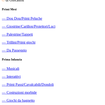
G
di Giocattoli
Primi Mesi
―
Dou Dou/Primi Peluche
―
Giostrine/Carillon/Proiettori/Luci
―
Palestrine/Tappeti
―
Trillini/Primi giochi
―
Da Passeggio
Prima Infanzia
―
Musicali
―
Interattivi
―
Primi Passi/Cavalcabili/Dondoli
―
Costruzioni morbide
―
Giochi da bagnetto