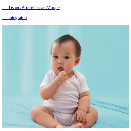
―
Tisane/Brodi/Passate/Zuppe
―
Integratori