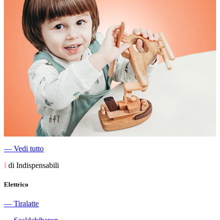
―
Vedi tutto
I
di Indispensabili
Elettrico
―
Tiralatte