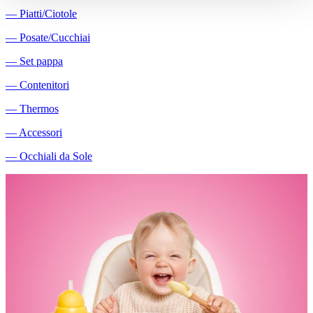
―
Piatti/Ciotole
―
Posate/Cucchiai
―
Set pappa
―
Contenitori
―
Thermos
―
Accessori
―
Occhiali da Sole