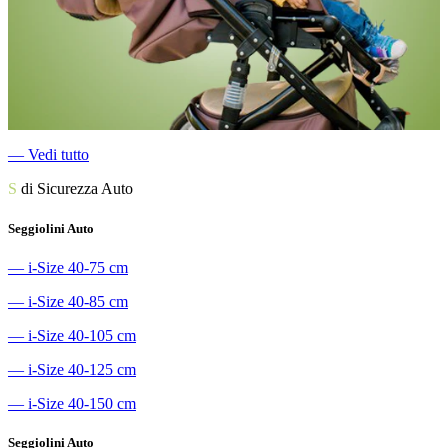
―
Vedi tutto
S
di Sicurezza Auto
Seggiolini Auto
―
i-Size 40-75 cm
―
i-Size 40-85 cm
―
i-Size 40-105 cm
―
i-Size 40-125 cm
―
i-Size 40-150 cm
Seggiolini Auto