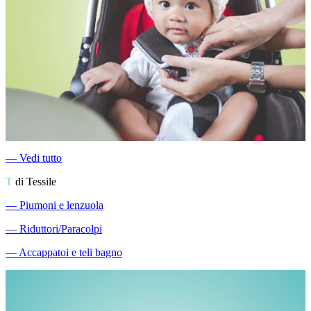
―
Vedi tutto
T
di Tessile
―
Piumoni e lenzuola
―
Riduttori/Paracolpi
―
Accappatoi e teli bagno