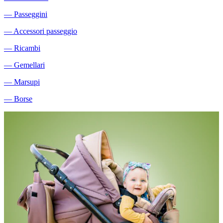
―
Passeggini
―
Accessori passeggio
―
Ricambi
―
Gemellari
―
Marsupi
―
Borse