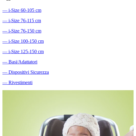
―
i-Size 60-105 cm
―
i-Size 76-115 cm
―
i-Size 76-150 cm
―
i-Size 100-150 cm
―
i-Size 125-150 cm
―
Basi/Adattatori
―
Dispositivi Sicurezza
―
Rivestimenti