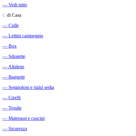
―
Vedi tutto
C
di Casa
―
Culle
―
Lettini campeggio
―
Box
―
Sdraiette
―
Altalene
―
Bagnetti
―
Seggioloni e rialzi sedia
―
Girelli
―
Tessile
―
Materassi e cuscini
―
Sicurezza