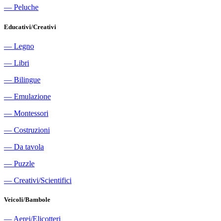
―
Peluche
Educativi/Creativi
―
Legno
―
Libri
―
Bilingue
―
Emulazione
―
Montessori
―
Costruzioni
―
Da tavola
―
Puzzle
―
Creativi/Scientifici
Veicoli/Bambole
―
Aerei/Elicotteri