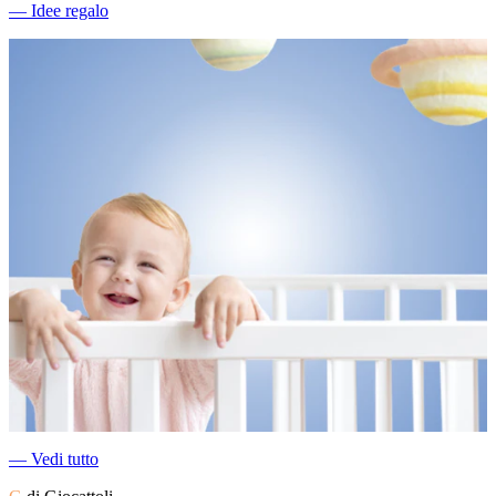
―
Idee regalo
―
Vedi tutto