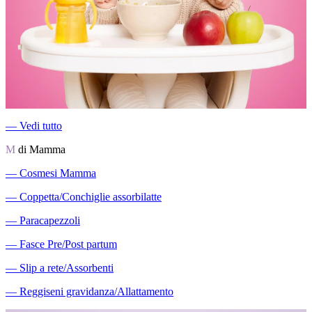
―
Vedi tutto
M
di Mamma
―
Cosmesi Mamma
―
Coppetta/Conchiglie assorbilatte
―
Paracapezzoli
―
Fasce Pre/Post partum
―
Slip a rete/Assorbenti
―
Reggiseni gravidanza/Allattamento