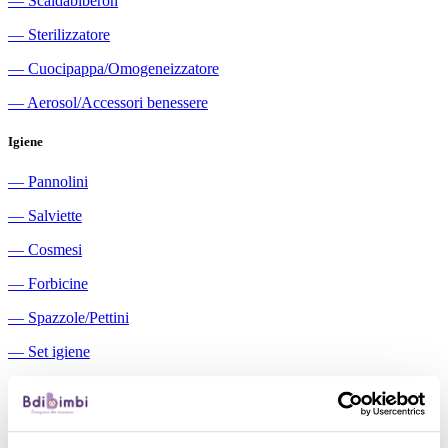
―
Scaldabiberon
―
Sterilizzatore
―
Cuocipappa/Omogeneizzatore
―
Aerosol/Accessori benessere
Igiene
―
Pannolini
―
Salviette
―
Cosmesi
―
Forbicine
―
Spazzole/Pettini
―
Set igiene
―
Igiene orale
―
Aspiratori nasali manuali