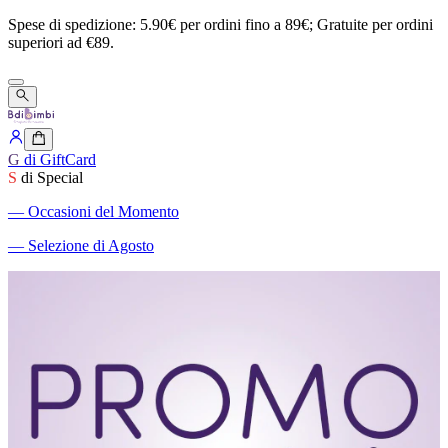
Spese
di
spedizione:
5.90€
per
ordini
fino
a
89€;
Gratuite
per
ordini
superiori
ad
€89.
G
di GiftCard
S
di Special
―
Occasioni del Momento
―
Selezione di Agosto