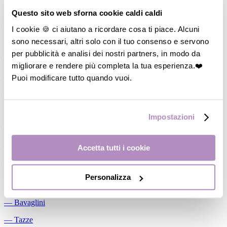
Allattamento
Questo sito web sforna cookie caldi caldi
―
Cuscini allattamento
I cookie 🍪 ci aiutano a ricordare cosa ti piace. Alcuni
sono necessari, altri solo con il tuo consenso e servono
―
Biberon
per pubblicità e analisi dei nostri partners, in modo da
―
Tettarelle
migliorare e rendere più completa la tua esperienza.❤️
―
Succhietti
Puoi modificare tutto quando vuoi.
―
Portasucchietti/Clip/Catenelle
―
Tiralatte Manuali
Impostazioni
―
Dosalatte
―
Conservalatte Materno
Accetta tutti i cookie
―
Massaggiagengive
Personalizza
Pappa
―
Bavaglini
―
Tazze