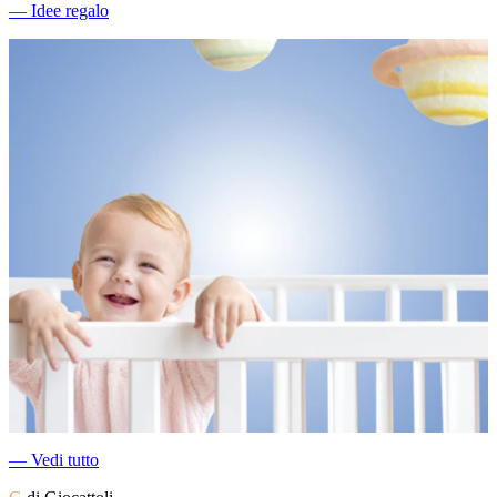
―
Idee regalo
―
Vedi tutto