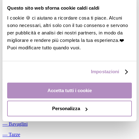
Allattamento
Questo sito web sforna cookie caldi caldi
―
Cuscini allattamento
I cookie 🍪 ci aiutano a ricordare cosa ti piace. Alcuni
sono necessari, altri solo con il tuo consenso e servono
―
Biberon
per pubblicità e analisi dei nostri partners, in modo da
―
Tettarelle
migliorare e rendere più completa la tua esperienza.❤️
―
Succhietti
Puoi modificare tutto quando vuoi.
―
Portasucchietti/Clip/Catenelle
―
Tiralatte Manuali
Impostazioni
―
Dosalatte
―
Conservalatte Materno
Accetta tutti i cookie
―
Massaggiagengive
Personalizza
Pappa
―
Bavaglini
―
Tazze