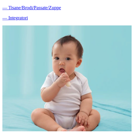
―
Tisane/Brodi/Passate/Zuppe
―
Integratori