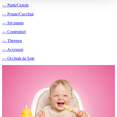
―
Piatti/Ciotole
―
Posate/Cucchiai
―
Set pappa
―
Contenitori
―
Thermos
―
Accessori
―
Occhiali da Sole