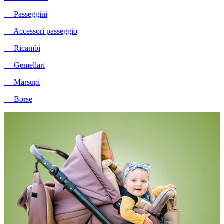
―
Passeggini
―
Accessori passeggio
―
Ricambi
―
Gemellari
―
Marsupi
―
Borse