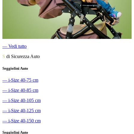
―
Vedi tutto
S
di Sicurezza Auto
Seggiolini Auto
―
i-Size 40-75 cm
―
i-Size 40-85 cm
―
i-Size 40-105 cm
―
i-Size 40-125 cm
―
i-Size 40-150 cm
Seggiolini Auto