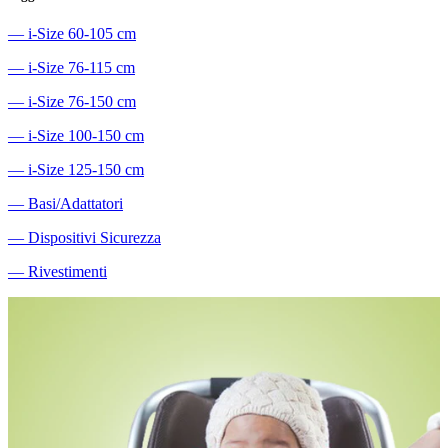
―
i-Size 60-105 cm
―
i-Size 76-115 cm
―
i-Size 76-150 cm
―
i-Size 100-150 cm
―
i-Size 125-150 cm
―
Basi/Adattatori
―
Dispositivi Sicurezza
―
Rivestimenti