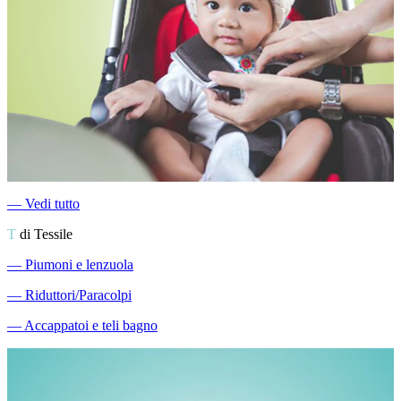
―
Vedi tutto
T
di Tessile
―
Piumoni e lenzuola
―
Riduttori/Paracolpi
―
Accappatoi e teli bagno