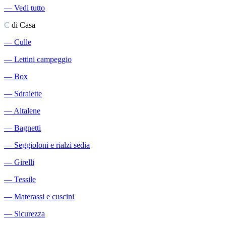
―
Vedi tutto
C
di Casa
―
Culle
―
Lettini campeggio
―
Box
―
Sdraiette
―
Altalene
―
Bagnetti
―
Seggioloni e rialzi sedia
―
Girelli
―
Tessile
―
Materassi e cuscini
―
Sicurezza