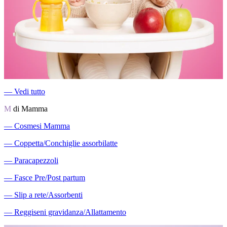
―
Vedi tutto
M
di Mamma
―
Cosmesi Mamma
―
Coppetta/Conchiglie assorbilatte
―
Paracapezzoli
―
Fasce Pre/Post partum
―
Slip a rete/Assorbenti
―
Reggiseni gravidanza/Allattamento