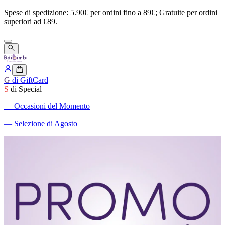
Spese
di
spedizione:
5.90€
per
ordini
fino
a
89€;
Gratuite
per
ordini
superiori
ad
€89.
G
di GiftCard
S
di Special
―
Occasioni del Momento
―
Selezione di Agosto