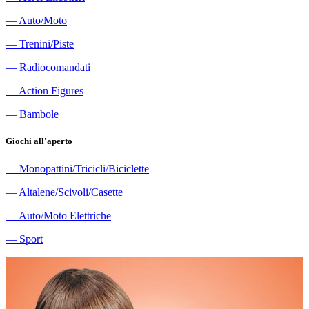
―
Auto/Moto
―
Trenini/Piste
―
Radiocomandati
―
Action Figures
―
Bambole
Giochi all'aperto
―
Monopattini/Tricicli/Biciclette
―
Altalene/Scivoli/Casette
―
Auto/Moto Elettriche
―
Sport