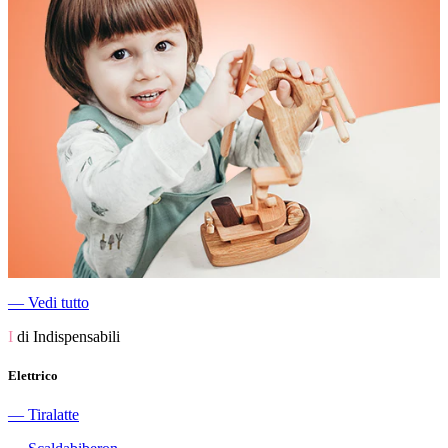
―
Vedi tutto
I
di Indispensabili
Elettrico
―
Tiralatte