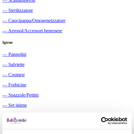
―
Scaldabiberon
―
Sterilizzatore
―
Cuocipappa/Omogeneizzatore
―
Aerosol/Accessori benessere
Igiene
―
Pannolini
―
Salviette
―
Cosmesi
―
Forbicine
―
Spazzole/Pettini
―
Set igiene
―
Igiene orale
―
Aspiratori nasali manuali