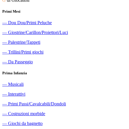
G
di Giocattoli
Primi Mesi
―
Dou Dou/Primi Peluche
―
Giostrine/Carillon/Proiettori/Luci
―
Palestrine/Tappeti
―
Trillini/Primi giochi
―
Da Passeggio
Prima Infanzia
―
Musicali
―
Interattivi
―
Primi Passi/Cavalcabili/Dondoli
―
Costruzioni morbide
―
Giochi da bagnetto