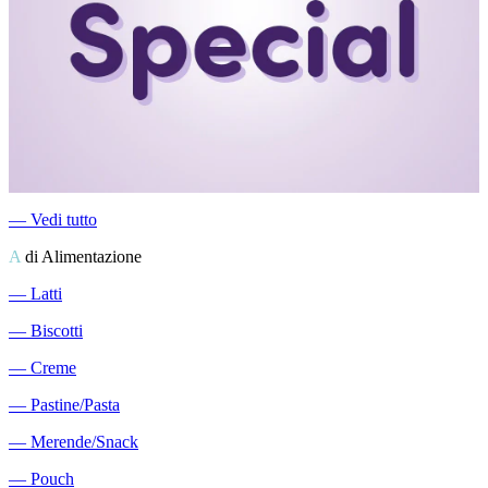
―
Vedi tutto
A
di Alimentazione
―
Latti
―
Biscotti
―
Creme
―
Pastine/Pasta
―
Merende/Snack
―
Pouch