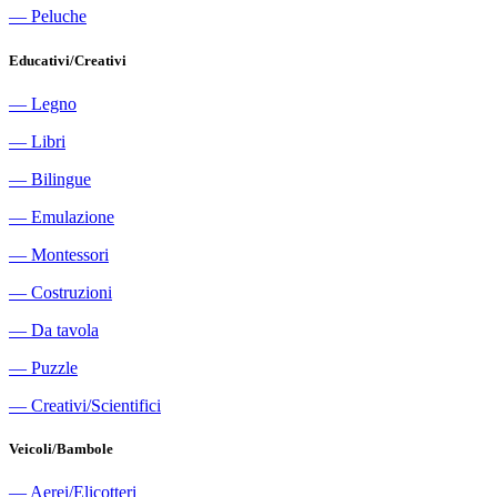
―
Peluche
Educativi/Creativi
―
Legno
―
Libri
―
Bilingue
―
Emulazione
―
Montessori
―
Costruzioni
―
Da tavola
―
Puzzle
―
Creativi/Scientifici
Veicoli/Bambole
―
Aerei/Elicotteri