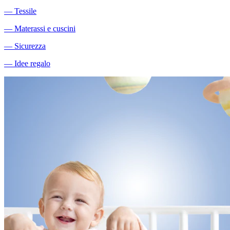
―
Tessile
―
Materassi e cuscini
―
Sicurezza
―
Idee regalo