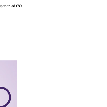
uperiori
ad
€89.