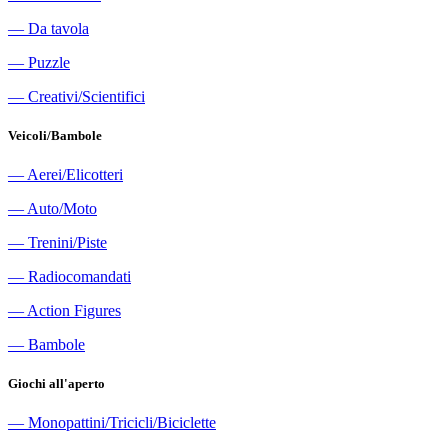
―
Da tavola
―
Puzzle
―
Creativi/Scientifici
Veicoli/Bambole
―
Aerei/Elicotteri
―
Auto/Moto
―
Trenini/Piste
―
Radiocomandati
―
Action Figures
―
Bambole
Giochi all'aperto
―
Monopattini/Tricicli/Biciclette