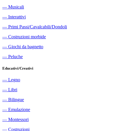
―
Musicali
―
Interattivi
―
Primi Passi/Cavalcabili/Dondoli
―
Costruzioni morbide
―
Giochi da bagnetto
―
Peluche
Educativi/Creativi
―
Legno
―
Libri
―
Bilingue
―
Emulazione
―
Montessori
―
Costruzioni