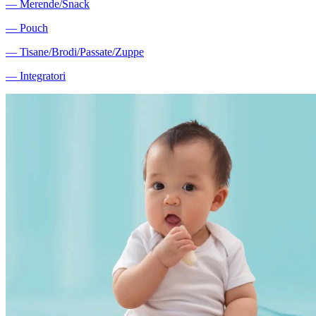
―
Merende/Snack
―
Pouch
―
Tisane/Brodi/Passate/Zuppe
―
Integratori