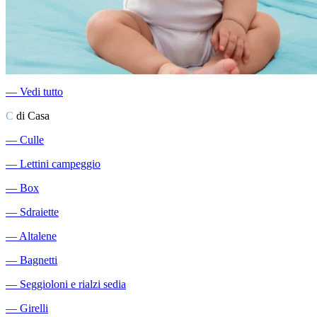
―
Vedi tutto
C
di Casa
―
Culle
―
Lettini campeggio
―
Box
―
Sdraiette
―
Altalene
―
Bagnetti
―
Seggioloni e rialzi sedia
―
Girelli