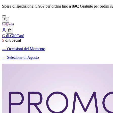
Spese
di
spedizione:
5.90€
per
ordini
fino
a
89€;
Gratuite
per
ordini
s
G
di GiftCard
S
di Special
―
Occasioni del Momento
―
Selezione di Agosto