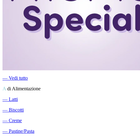
―
Vedi tutto
A
di Alimentazione
―
Latti
―
Biscotti
―
Creme
―
Pastine/Pasta