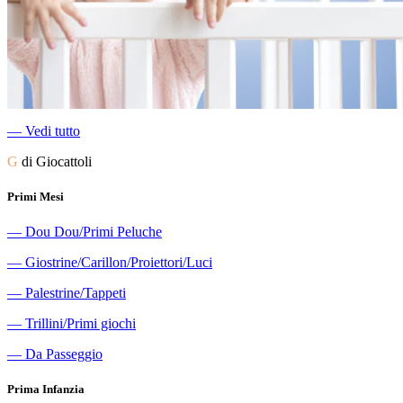
―
Vedi tutto
G
di Giocattoli
Primi Mesi
―
Dou Dou/Primi Peluche
―
Giostrine/Carillon/Proiettori/Luci
―
Palestrine/Tappeti
―
Trillini/Primi giochi
―
Da Passeggio
Prima Infanzia