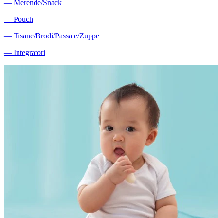
―
Merende/Snack
―
Pouch
―
Tisane/Brodi/Passate/Zuppe
―
Integratori