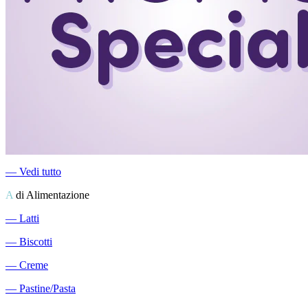
―
Vedi tutto
A
di Alimentazione
―
Latti
―
Biscotti
―
Creme
―
Pastine/Pasta