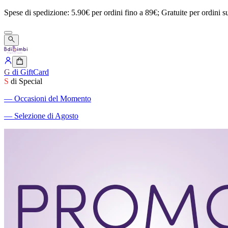
Spese
di
spedizione:
5.90€
per
ordini
fino
a
89€;
Gratuite
per
ordini
s
G
di GiftCard
S
di Special
―
Occasioni del Momento
―
Selezione di Agosto