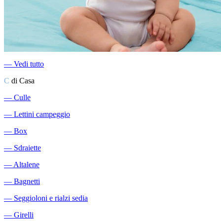
―
Vedi tutto
C
di Casa
―
Culle
―
Lettini campeggio
―
Box
―
Sdraiette
―
Altalene
―
Bagnetti
―
Seggioloni e rialzi sedia
―
Girelli