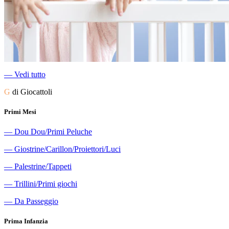
―
Vedi tutto
G
di Giocattoli
Primi Mesi
―
Dou Dou/Primi Peluche
―
Giostrine/Carillon/Proiettori/Luci
―
Palestrine/Tappeti
―
Trillini/Primi giochi
―
Da Passeggio
Prima Infanzia