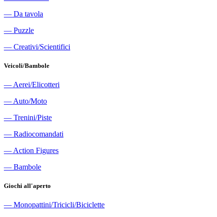
―
Da tavola
―
Puzzle
―
Creativi/Scientifici
Veicoli/Bambole
―
Aerei/Elicotteri
―
Auto/Moto
―
Trenini/Piste
―
Radiocomandati
―
Action Figures
―
Bambole
Giochi all'aperto
―
Monopattini/Tricicli/Biciclette