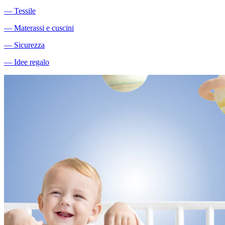
―
Tessile
―
Materassi e cuscini
―
Sicurezza
―
Idee regalo