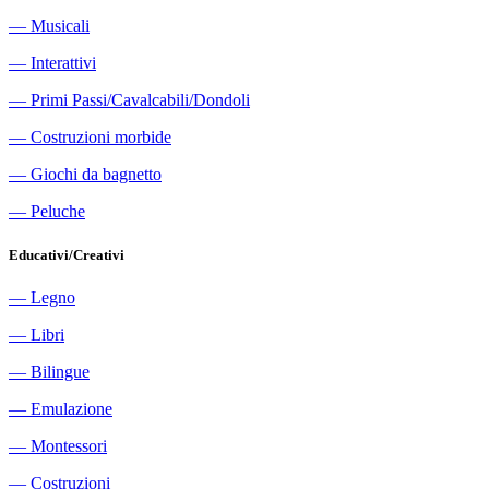
―
Musicali
―
Interattivi
―
Primi Passi/Cavalcabili/Dondoli
―
Costruzioni morbide
―
Giochi da bagnetto
―
Peluche
Educativi/Creativi
―
Legno
―
Libri
―
Bilingue
―
Emulazione
―
Montessori
―
Costruzioni