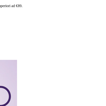
uperiori
ad
€89.