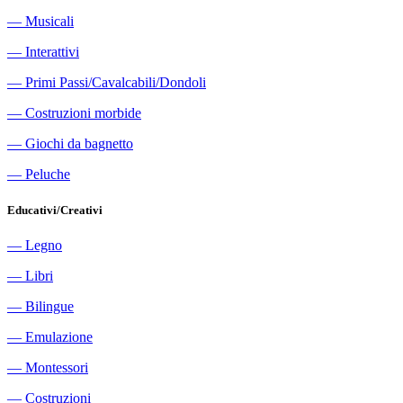
―
Musicali
―
Interattivi
―
Primi Passi/Cavalcabili/Dondoli
―
Costruzioni morbide
―
Giochi da bagnetto
―
Peluche
Educativi/Creativi
―
Legno
―
Libri
―
Bilingue
―
Emulazione
―
Montessori
―
Costruzioni