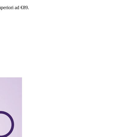
uperiori
ad
€89.