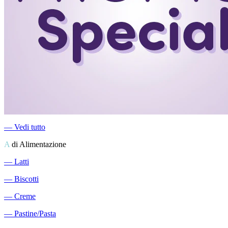
―
Vedi tutto
A
di Alimentazione
―
Latti
―
Biscotti
―
Creme
―
Pastine/Pasta