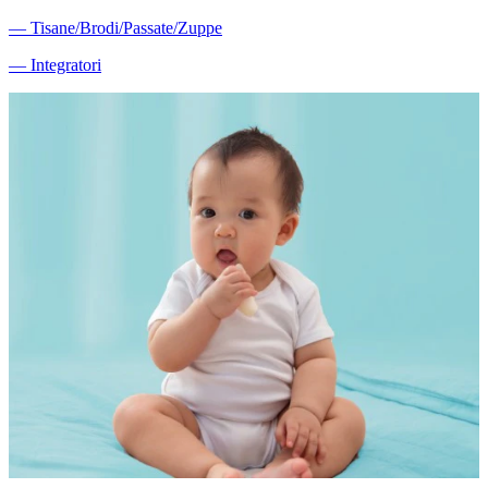
―
Tisane/Brodi/Passate/Zuppe
―
Integratori