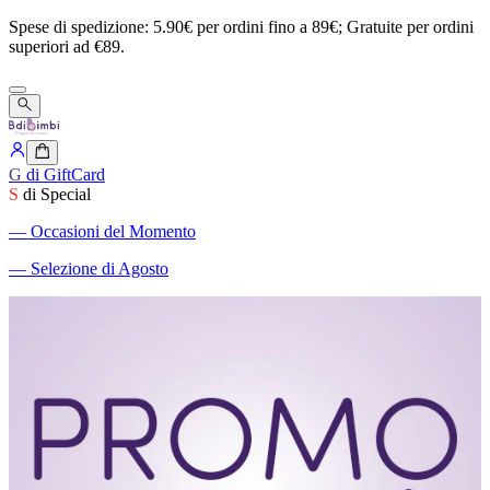
Spese
di
spedizione:
5.90€
per
ordini
fino
a
89€;
Gratuite
per
ordini
superiori
ad
€89.
G
di GiftCard
S
di Special
―
Occasioni del Momento
―
Selezione di Agosto