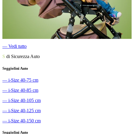
―
Vedi tutto
S
di Sicurezza Auto
Seggiolini Auto
―
i-Size 40-75 cm
―
i-Size 40-85 cm
―
i-Size 40-105 cm
―
i-Size 40-125 cm
―
i-Size 40-150 cm
Seggiolini Auto