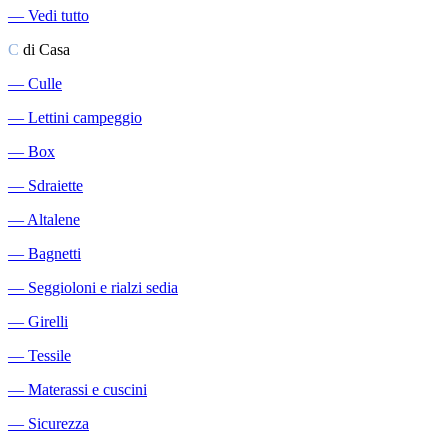
―
Vedi tutto
C
di Casa
―
Culle
―
Lettini campeggio
―
Box
―
Sdraiette
―
Altalene
―
Bagnetti
―
Seggioloni e rialzi sedia
―
Girelli
―
Tessile
―
Materassi e cuscini
―
Sicurezza