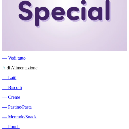
―
Vedi tutto
A
di Alimentazione
―
Latti
―
Biscotti
―
Creme
―
Pastine/Pasta
―
Merende/Snack
―
Pouch