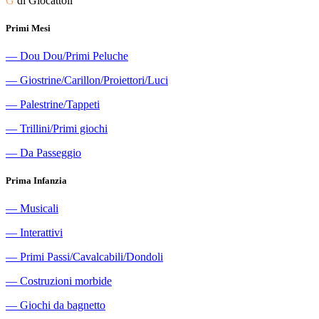
G
di Giocattoli
Primi Mesi
―
Dou Dou/Primi Peluche
―
Giostrine/Carillon/Proiettori/Luci
―
Palestrine/Tappeti
―
Trillini/Primi giochi
―
Da Passeggio
Prima Infanzia
―
Musicali
―
Interattivi
―
Primi Passi/Cavalcabili/Dondoli
―
Costruzioni morbide
―
Giochi da bagnetto