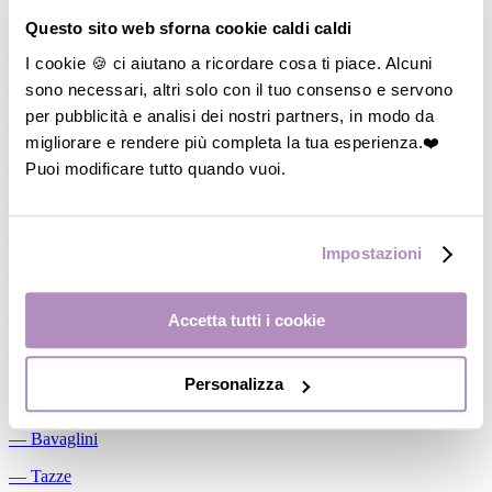
Allattamento
Questo sito web sforna cookie caldi caldi
―
Cuscini allattamento
I cookie 🍪 ci aiutano a ricordare cosa ti piace. Alcuni
sono necessari, altri solo con il tuo consenso e servono
―
Biberon
per pubblicità e analisi dei nostri partners, in modo da
―
Tettarelle
migliorare e rendere più completa la tua esperienza.❤️
―
Succhietti
Puoi modificare tutto quando vuoi.
―
Portasucchietti/Clip/Catenelle
―
Tiralatte Manuali
Impostazioni
―
Dosalatte
―
Conservalatte Materno
Accetta tutti i cookie
―
Massaggiagengive
Personalizza
Pappa
―
Bavaglini
―
Tazze