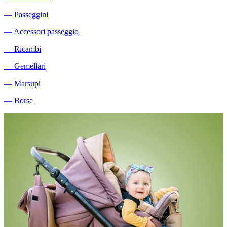
―
Passeggini
―
Accessori passeggio
―
Ricambi
―
Gemellari
―
Marsupi
―
Borse