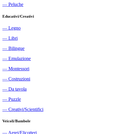
―
Peluche
Educativi/Creativi
―
Legno
―
Libri
―
Bilingue
―
Emulazione
―
Montessori
―
Costruzioni
―
Da tavola
―
Puzzle
―
Creativi/Scientifici
Veicoli/Bambole
―
Aerei/Elicotteri