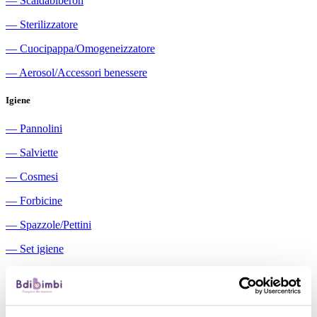
―
Scaldabiberon
―
Sterilizzatore
―
Cuocipappa/Omogeneizzatore
―
Aerosol/Accessori benessere
Igiene
―
Pannolini
―
Salviette
―
Cosmesi
―
Forbicine
―
Spazzole/Pettini
―
Set igiene
―
Igiene orale
―
Aspiratori nasali manuali