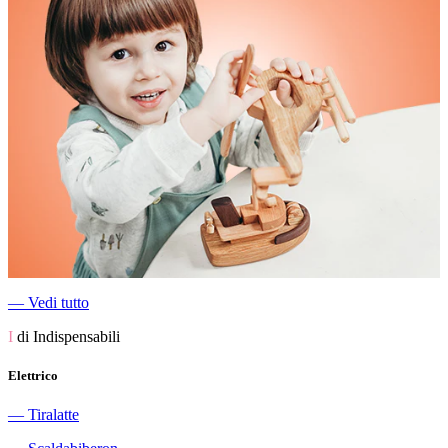
―
Vedi tutto
I
di Indispensabili
Elettrico
―
Tiralatte