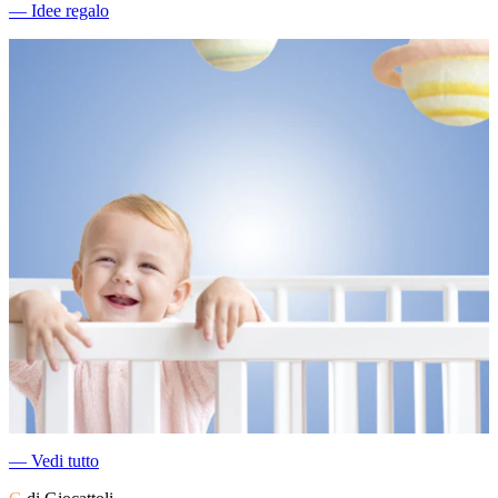
―
Idee regalo
―
Vedi tutto