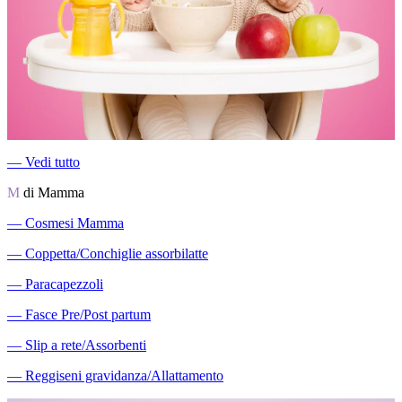
―
Vedi tutto
M
di Mamma
―
Cosmesi Mamma
―
Coppetta/Conchiglie assorbilatte
―
Paracapezzoli
―
Fasce Pre/Post partum
―
Slip a rete/Assorbenti
―
Reggiseni gravidanza/Allattamento