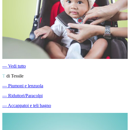
―
Vedi tutto
T
di Tessile
―
Piumoni e lenzuola
―
Riduttori/Paracolpi
―
Accappatoi e teli bagno