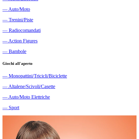
―
Auto/Moto
―
Trenini/Piste
―
Radiocomandati
―
Action Figures
―
Bambole
Giochi all'aperto
―
Monopattini/Tricicli/Biciclette
―
Altalene/Scivoli/Casette
―
Auto/Moto Elettriche
―
Sport