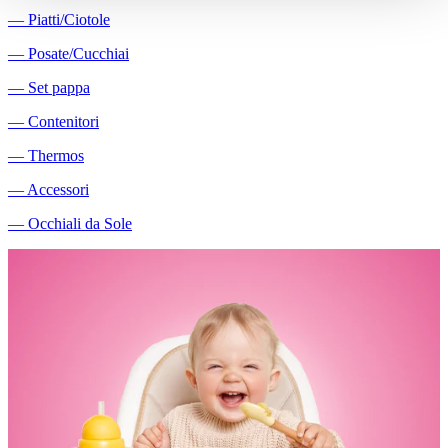
―
Piatti/Ciotole
―
Posate/Cucchiai
―
Set pappa
―
Contenitori
―
Thermos
―
Accessori
―
Occhiali da Sole