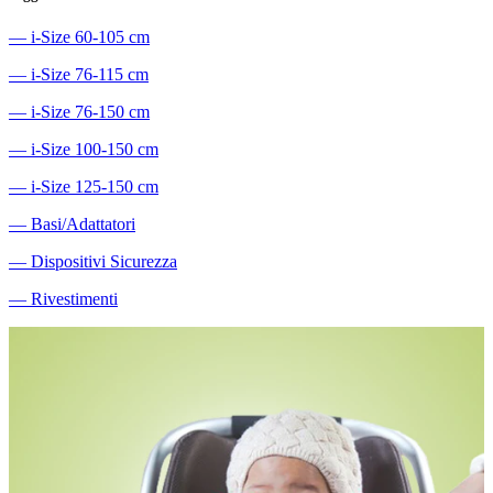
―
i-Size 60-105 cm
―
i-Size 76-115 cm
―
i-Size 76-150 cm
―
i-Size 100-150 cm
―
i-Size 125-150 cm
―
Basi/Adattatori
―
Dispositivi Sicurezza
―
Rivestimenti