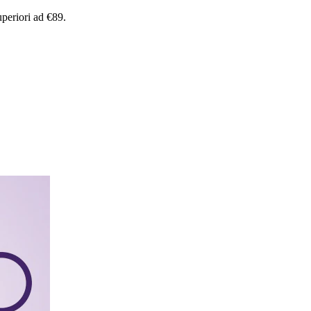
uperiori
ad
€89.