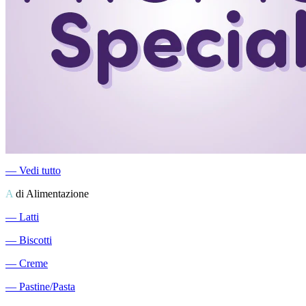
―
Vedi tutto
A
di Alimentazione
―
Latti
―
Biscotti
―
Creme
―
Pastine/Pasta