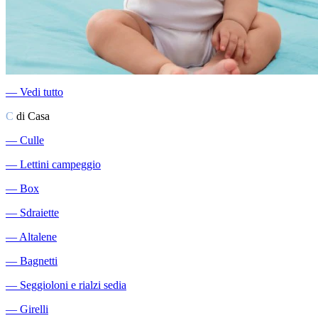
―
Vedi tutto
C
di Casa
―
Culle
―
Lettini campeggio
―
Box
―
Sdraiette
―
Altalene
―
Bagnetti
―
Seggioloni e rialzi sedia
―
Girelli