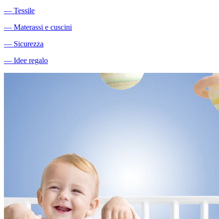
―
Tessile
―
Materassi e cuscini
―
Sicurezza
―
Idee regalo