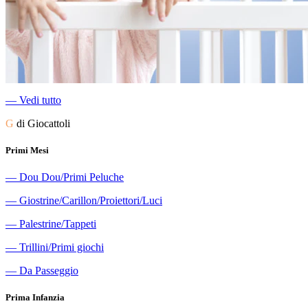
―
Vedi tutto
G
di Giocattoli
Primi Mesi
―
Dou Dou/Primi Peluche
―
Giostrine/Carillon/Proiettori/Luci
―
Palestrine/Tappeti
―
Trillini/Primi giochi
―
Da Passeggio
Prima Infanzia