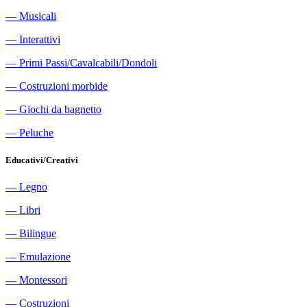
―
Musicali
―
Interattivi
―
Primi Passi/Cavalcabili/Dondoli
―
Costruzioni morbide
―
Giochi da bagnetto
―
Peluche
Educativi/Creativi
―
Legno
―
Libri
―
Bilingue
―
Emulazione
―
Montessori
―
Costruzioni