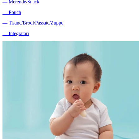
―
Merende/Snack
―
Pouch
―
Tisane/Brodi/Passate/Zuppe
―
Integratori