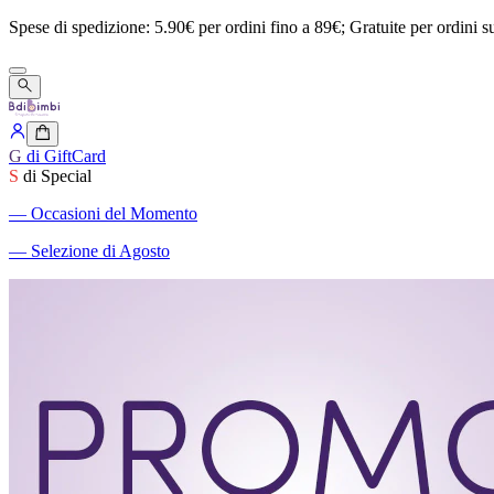
Spese
di
spedizione:
5.90€
per
ordini
fino
a
89€;
Gratuite
per
ordini
s
G
di GiftCard
S
di Special
―
Occasioni del Momento
―
Selezione di Agosto