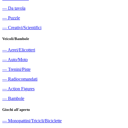
―
Da tavola
―
Puzzle
―
Creativi/Scientifici
Veicoli/Bambole
―
Aerei/Elicotteri
―
Auto/Moto
―
Trenini/Piste
―
Radiocomandati
―
Action Figures
―
Bambole
Giochi all'aperto
―
Monopattini/Tricicli/Biciclette