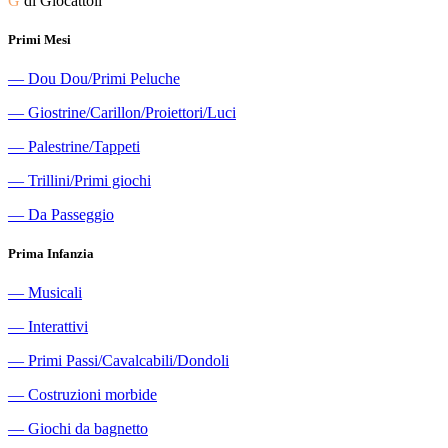
G
di Giocattoli
Primi Mesi
―
Dou Dou/Primi Peluche
―
Giostrine/Carillon/Proiettori/Luci
―
Palestrine/Tappeti
―
Trillini/Primi giochi
―
Da Passeggio
Prima Infanzia
―
Musicali
―
Interattivi
―
Primi Passi/Cavalcabili/Dondoli
―
Costruzioni morbide
―
Giochi da bagnetto