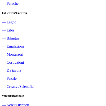
―
Peluche
Educativi/Creativi
―
Legno
―
Libri
―
Bilingue
―
Emulazione
―
Montessori
―
Costruzioni
―
Da tavola
―
Puzzle
―
Creativi/Scientifici
Veicoli/Bambole
―
Aerei/Elicotteri