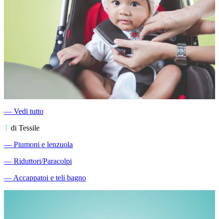
―
Vedi tutto
T
di Tessile
―
Piumoni e lenzuola
―
Riduttori/Paracolpi
―
Accappatoi e teli bagno