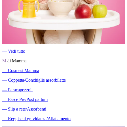
―
Vedi tutto
M
di Mamma
―
Cosmesi Mamma
―
Coppetta/Conchiglie assorbilatte
―
Paracapezzoli
―
Fasce Pre/Post partum
―
Slip a rete/Assorbenti
―
Reggiseni gravidanza/Allattamento