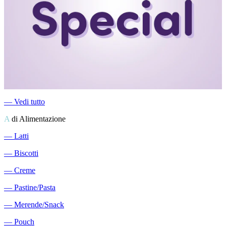
―
Vedi tutto
A
di Alimentazione
―
Latti
―
Biscotti
―
Creme
―
Pastine/Pasta
―
Merende/Snack
―
Pouch