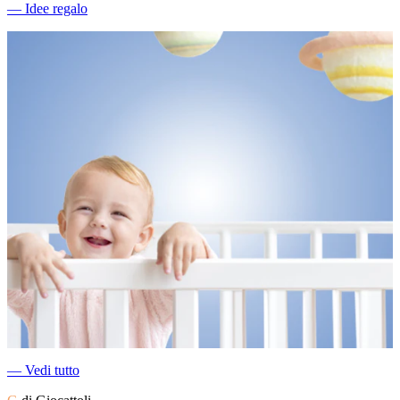
―
Idee regalo
―
Vedi tutto