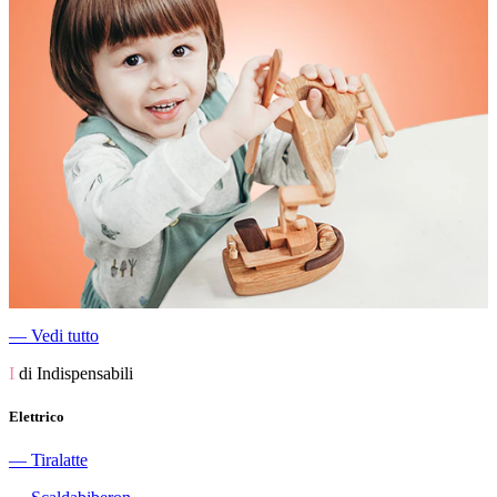
―
Vedi tutto
I
di Indispensabili
Elettrico
―
Tiralatte