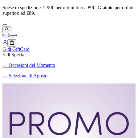
Spese
di
spedizione:
5.90€
per
ordini
fino
a
89€;
Gratuite
per
ordini
superiori
ad
€89.
G
di GiftCard
S
di Special
―
Occasioni del Momento
―
Selezione di Agosto