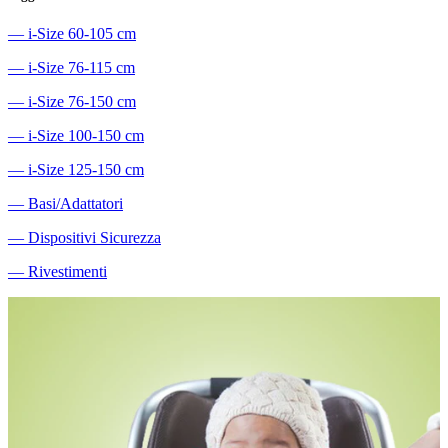
―
i-Size 60-105 cm
―
i-Size 76-115 cm
―
i-Size 76-150 cm
―
i-Size 100-150 cm
―
i-Size 125-150 cm
―
Basi/Adattatori
―
Dispositivi Sicurezza
―
Rivestimenti