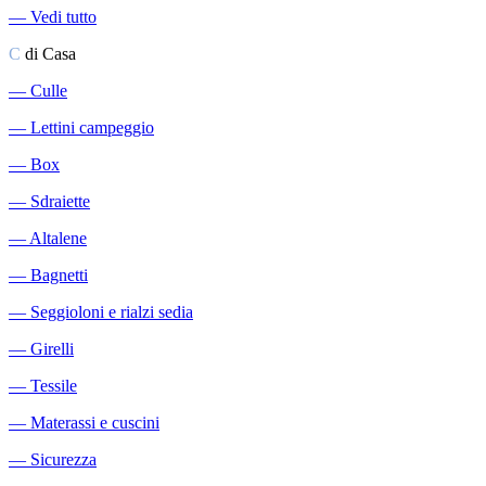
―
Vedi tutto
C
di Casa
―
Culle
―
Lettini campeggio
―
Box
―
Sdraiette
―
Altalene
―
Bagnetti
―
Seggioloni e rialzi sedia
―
Girelli
―
Tessile
―
Materassi e cuscini
―
Sicurezza