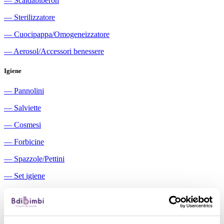
―
Scaldabiberon
―
Sterilizzatore
―
Cuocipappa/Omogeneizzatore
―
Aerosol/Accessori benessere
Igiene
―
Pannolini
―
Salviette
―
Cosmesi
―
Forbicine
―
Spazzole/Pettini
―
Set igiene
―
Igiene orale
―
Aspiratori nasali manuali