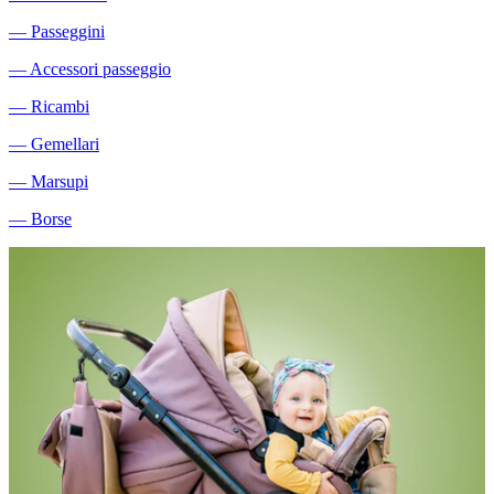
―
Passeggini
―
Accessori passeggio
―
Ricambi
―
Gemellari
―
Marsupi
―
Borse