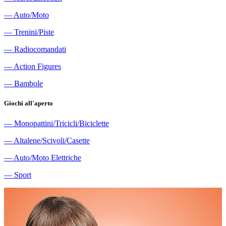
―
Auto/Moto
―
Trenini/Piste
―
Radiocomandati
―
Action Figures
―
Bambole
Giochi all'aperto
―
Monopattini/Tricicli/Biciclette
―
Altalene/Scivoli/Casette
―
Auto/Moto Elettriche
―
Sport