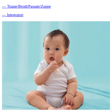
―
Tisane/Brodi/Passate/Zuppe
―
Integratori