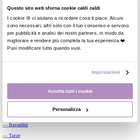
Allattamento
Questo sito web sforna cookie caldi caldi
―
Cuscini allattamento
I cookie 🍪 ci aiutano a ricordare cosa ti piace. Alcuni
sono necessari, altri solo con il tuo consenso e servono
―
Biberon
per pubblicità e analisi dei nostri partners, in modo da
―
Tettarelle
migliorare e rendere più completa la tua esperienza.❤️
―
Succhietti
Puoi modificare tutto quando vuoi.
―
Portasucchietti/Clip/Catenelle
―
Tiralatte Manuali
Impostazioni
―
Dosalatte
―
Conservalatte Materno
Accetta tutti i cookie
―
Massaggiagengive
Personalizza
Pappa
―
Bavaglini
―
Tazze