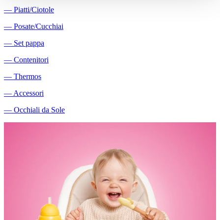
―
Piatti/Ciotole
―
Posate/Cucchiai
―
Set pappa
―
Contenitori
―
Thermos
―
Accessori
―
Occhiali da Sole