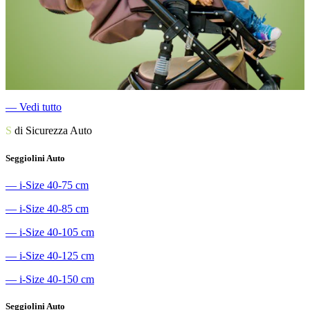
―
Vedi tutto
S
di Sicurezza Auto
Seggiolini Auto
―
i-Size 40-75 cm
―
i-Size 40-85 cm
―
i-Size 40-105 cm
―
i-Size 40-125 cm
―
i-Size 40-150 cm
Seggiolini Auto