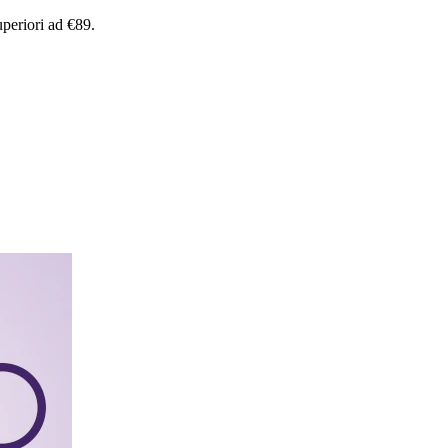
uperiori
ad
€89.