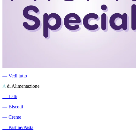
―
Vedi tutto
A
di Alimentazione
―
Latti
―
Biscotti
―
Creme
―
Pastine/Pasta