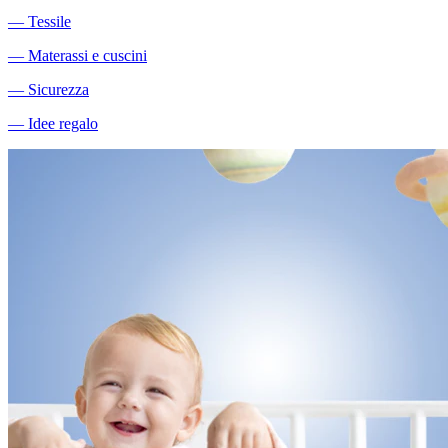
―
Tessile
―
Materassi e cuscini
―
Sicurezza
―
Idee regalo