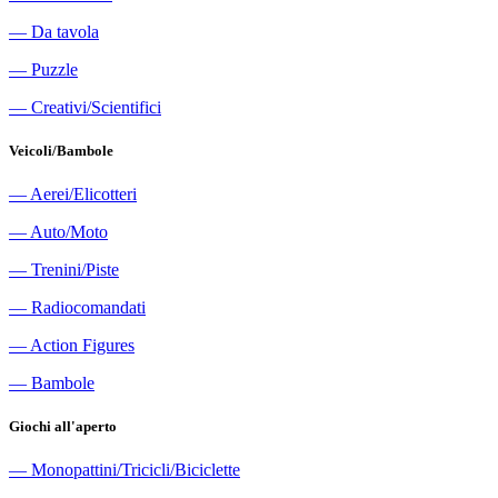
―
Da tavola
―
Puzzle
―
Creativi/Scientifici
Veicoli/Bambole
―
Aerei/Elicotteri
―
Auto/Moto
―
Trenini/Piste
―
Radiocomandati
―
Action Figures
―
Bambole
Giochi all'aperto
―
Monopattini/Tricicli/Biciclette