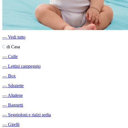
―
Vedi tutto
C
di Casa
―
Culle
―
Lettini campeggio
―
Box
―
Sdraiette
―
Altalene
―
Bagnetti
―
Seggioloni e rialzi sedia
―
Girelli