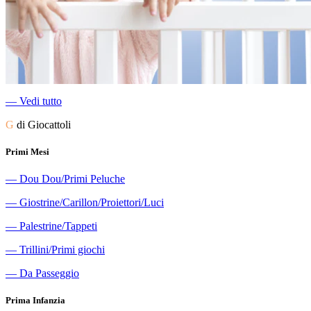
―
Vedi tutto
G
di Giocattoli
Primi Mesi
―
Dou Dou/Primi Peluche
―
Giostrine/Carillon/Proiettori/Luci
―
Palestrine/Tappeti
―
Trillini/Primi giochi
―
Da Passeggio
Prima Infanzia