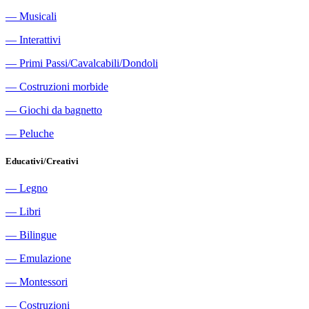
―
Musicali
―
Interattivi
―
Primi Passi/Cavalcabili/Dondoli
―
Costruzioni morbide
―
Giochi da bagnetto
―
Peluche
Educativi/Creativi
―
Legno
―
Libri
―
Bilingue
―
Emulazione
―
Montessori
―
Costruzioni