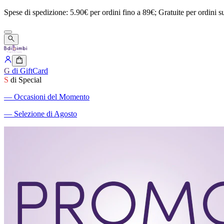
Spese
di
spedizione:
5.90€
per
ordini
fino
a
89€;
Gratuite
per
ordini
s
G
di GiftCard
S
di Special
―
Occasioni del Momento
―
Selezione di Agosto