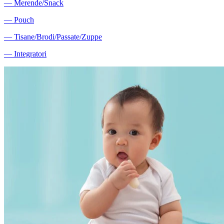
―
Merende/Snack
―
Pouch
―
Tisane/Brodi/Passate/Zuppe
―
Integratori