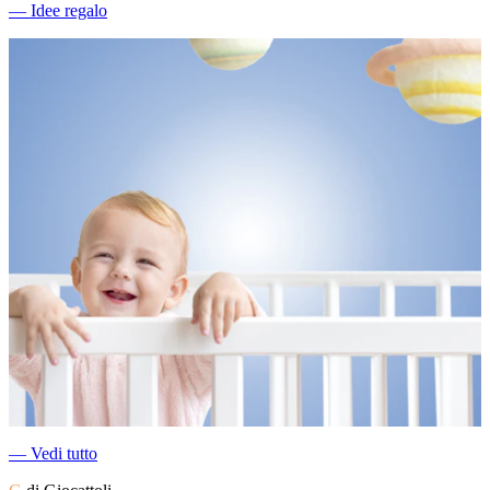
―
Idee regalo
―
Vedi tutto