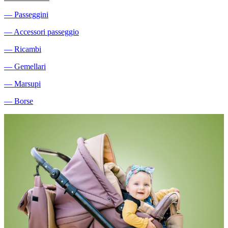
―
Passeggini
―
Accessori passeggio
―
Ricambi
―
Gemellari
―
Marsupi
―
Borse