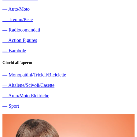
―
Auto/Moto
―
Trenini/Piste
―
Radiocomandati
―
Action Figures
―
Bambole
Giochi all'aperto
―
Monopattini/Tricicli/Biciclette
―
Altalene/Scivoli/Casette
―
Auto/Moto Elettriche
―
Sport