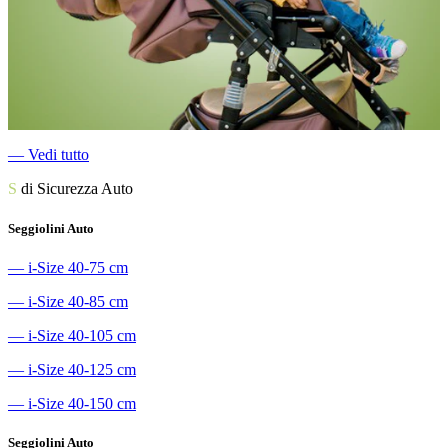
―
Vedi tutto
S
di Sicurezza Auto
Seggiolini Auto
―
i-Size 40-75 cm
―
i-Size 40-85 cm
―
i-Size 40-105 cm
―
i-Size 40-125 cm
―
i-Size 40-150 cm
Seggiolini Auto