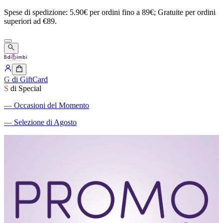
Spese
di
spedizione:
5.90€
per
ordini
fino
a
89€;
Gratuite
per
ordini
superiori
ad
€89.
G
di GiftCard
S
di Special
―
Occasioni del Momento
―
Selezione di Agosto