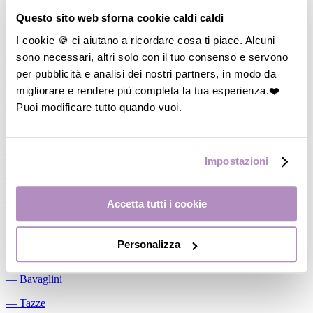
Allattamento
Questo sito web sforna cookie caldi caldi
―
Cuscini allattamento
I cookie 🍪 ci aiutano a ricordare cosa ti piace. Alcuni
sono necessari, altri solo con il tuo consenso e servono
―
Biberon
per pubblicità e analisi dei nostri partners, in modo da
―
Tettarelle
migliorare e rendere più completa la tua esperienza.❤️
―
Succhietti
Puoi modificare tutto quando vuoi.
―
Portasucchietti/Clip/Catenelle
―
Tiralatte Manuali
Impostazioni
―
Dosalatte
―
Conservalatte Materno
Accetta tutti i cookie
―
Massaggiagengive
Personalizza
Pappa
―
Bavaglini
―
Tazze