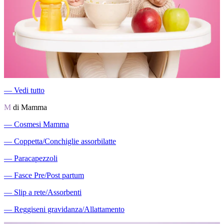
―
Vedi tutto
M
di Mamma
―
Cosmesi Mamma
―
Coppetta/Conchiglie assorbilatte
―
Paracapezzoli
―
Fasce Pre/Post partum
―
Slip a rete/Assorbenti
―
Reggiseni gravidanza/Allattamento