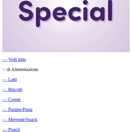
―
Vedi tutto
A
di Alimentazione
―
Latti
―
Biscotti
―
Creme
―
Pastine/Pasta
―
Merende/Snack
―
Pouch