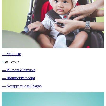
―
Vedi tutto
T
di Tessile
―
Piumoni e lenzuola
―
Riduttori/Paracolpi
―
Accappatoi e teli bagno