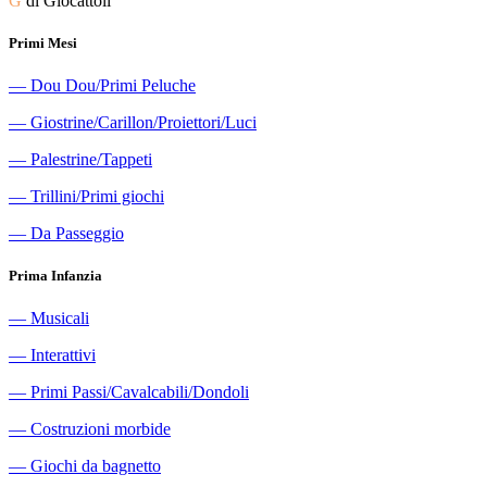
G
di Giocattoli
Primi Mesi
―
Dou Dou/Primi Peluche
―
Giostrine/Carillon/Proiettori/Luci
―
Palestrine/Tappeti
―
Trillini/Primi giochi
―
Da Passeggio
Prima Infanzia
―
Musicali
―
Interattivi
―
Primi Passi/Cavalcabili/Dondoli
―
Costruzioni morbide
―
Giochi da bagnetto