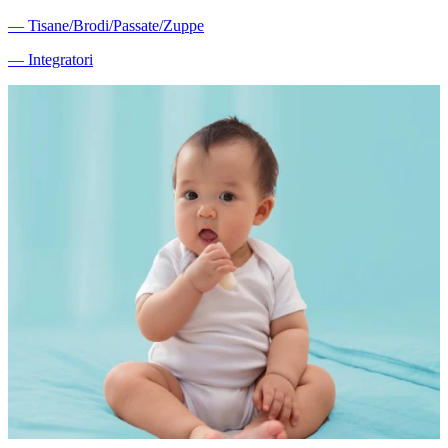
―
Tisane/Brodi/Passate/Zuppe
―
Integratori