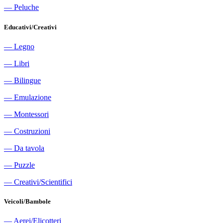
―
Peluche
Educativi/Creativi
―
Legno
―
Libri
―
Bilingue
―
Emulazione
―
Montessori
―
Costruzioni
―
Da tavola
―
Puzzle
―
Creativi/Scientifici
Veicoli/Bambole
―
Aerei/Elicotteri