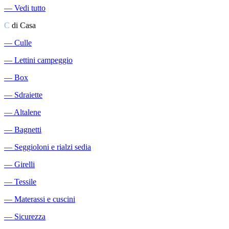
―
Vedi tutto
C
di Casa
―
Culle
―
Lettini campeggio
―
Box
―
Sdraiette
―
Altalene
―
Bagnetti
―
Seggioloni e rialzi sedia
―
Girelli
―
Tessile
―
Materassi e cuscini
―
Sicurezza