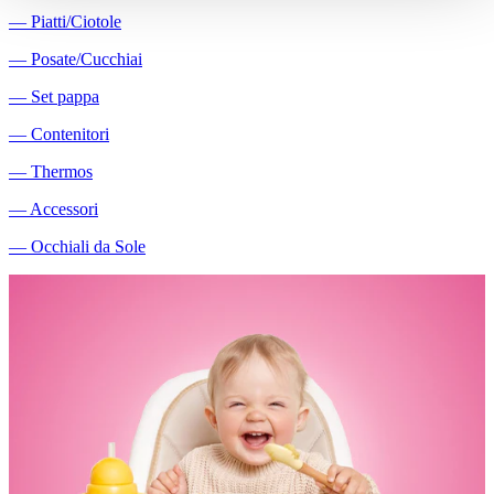
―
Piatti/Ciotole
―
Posate/Cucchiai
―
Set pappa
―
Contenitori
―
Thermos
―
Accessori
―
Occhiali da Sole