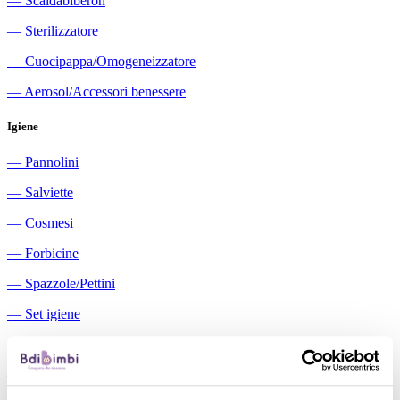
―
Scaldabiberon
―
Sterilizzatore
―
Cuocipappa/Omogeneizzatore
―
Aerosol/Accessori benessere
Igiene
―
Pannolini
―
Salviette
―
Cosmesi
―
Forbicine
―
Spazzole/Pettini
―
Set igiene
―
Igiene orale
―
Aspiratori nasali manuali