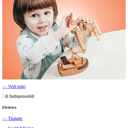
―
Vedi tutto
I
di Indispensabili
Elettrico
―
Tiralatte