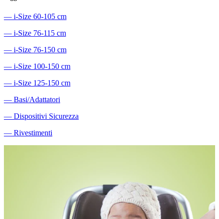
―
i-Size 60-105 cm
―
i-Size 76-115 cm
―
i-Size 76-150 cm
―
i-Size 100-150 cm
―
i-Size 125-150 cm
―
Basi/Adattatori
―
Dispositivi Sicurezza
―
Rivestimenti